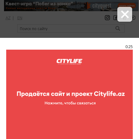
AZ
|
EN
регистрация
вход
Citylife Magazine
0:24
Меню
Фоторепортажи
Pirelli Burning Night
Pasifico Lounge and Dining
44 фотографий
клубы
Фоторепортажи (Pirelli Burning Night)
1
/44
19 июня ждём вас вечеринке, где будет жарко во всех
смыслах этого слова! Специальными гостями этой
незабываемой ночи станут: Dj List (Москва), чья визитная