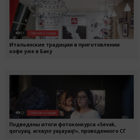
91
События в городе
Итальянские традиции в приготовлении
кофе уже в Баку
22
События в городе
Подведены итоги фотоконкурса «Sevək,
qoruyaq, arxayın yaşayaq!», проводенного СГ
«Atəşgah»