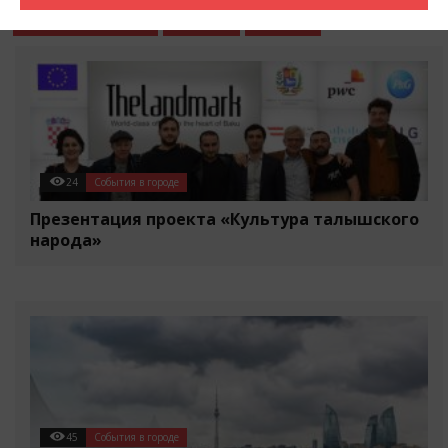
События в городе
Разное
Статьи
24
События в городе
Презентация проекта «Культура талышского
народа»
45
События в городе