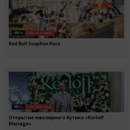
54
События в городе
Red Bull Soapbox Race
22
События в городе
Открытие ювелирного бутика «Korloff
Mariage»