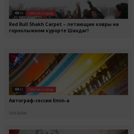
79
События в городе
Red Bull Shakh Carpet – летающие ковры на
горнолыжном курорте Шахдаг!
31
События в городе
Автограф-сессия Emin-a
Park Bulvar