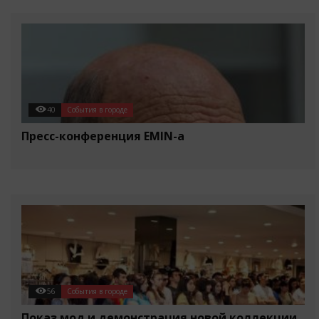
40
События в городе
Пресс-конференция EMIN-a
56
События в городе
Показ мод и демонстрация новой коллекции