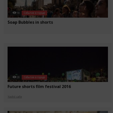
18
События в городе
Soap Bubbles in shorts
28
События в городе
Future shorts film festival 2016
Yashil cafe