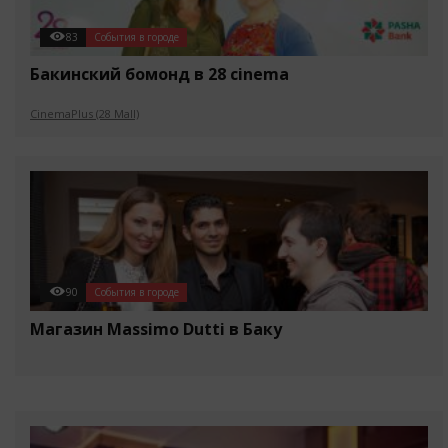
83
События в городе
Бакинский бомонд в 28 cinema
CinemaPlus (28 Mall)
90
События в городе
Магазин Massimo Dutti в Баку