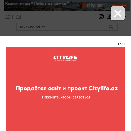
AZ
|
EN
регистрация
вход
Citylife Magazine
0:22
Меню
Фоторепортажи
Все фоторепортажи
Театр
Концерты
Кино
Выставки
Спорт
Шопинг
Рестораны
Клубы
Цирк
Книги
Для детей
Активный отдых
Кино в других местах