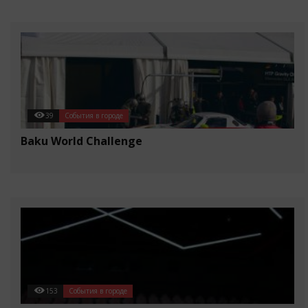
39
События в городе
Baku World Challenge
153
События в городе