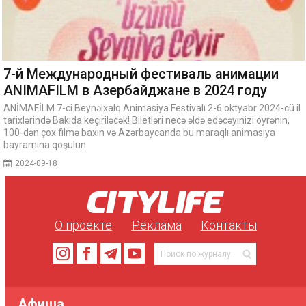
7-й Международный фестиваль анимации
ANIMAFILM в Азербайджане в 2024 году
ANİMAFİLM 7-ci Beynəlxalq Animasiya Festivalı 2-6 oktyabr 2024-cü il
tarixlərində Bakıda keçiriləcək! Biletləri necə əldə edəcəyinizi öyrənin,
100-dən çox filmə baxın və Azərbaycanda bu maraqlı animasiya
bayramına qoşulun.
2024-09-18
О проекте
Реклама
Контакты
Афиша