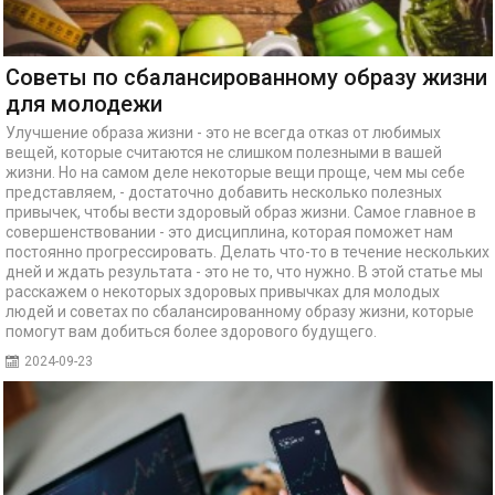
Советы по сбалансированному образу жизни
для молодежи
Улучшение образа жизни - это не всегда отказ от любимых
вещей, которые считаются не слишком полезными в вашей
жизни. Но на самом деле некоторые вещи проще, чем мы себе
представляем, - достаточно добавить несколько полезных
привычек, чтобы вести здоровый образ жизни. Самое главное в
совершенствовании - это дисциплина, которая поможет нам
постоянно прогрессировать. Делать что-то в течение нескольких
дней и ждать результата - это не то, что нужно. В этой статье мы
расскажем о некоторых здоровых привычках для молодых
людей и советах по сбалансированному образу жизни, которые
помогут вам добиться более здорового будущего.
2024-09-23