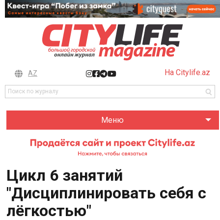
На Citylife.az
AZ
Меню
Цикл 6 занятий
"Дисциплинировать себя с
лёгкостью"