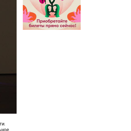
ти.
ьное.