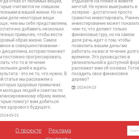
егда отказ от любимых вещей,
отдыхаете на пляже и живете
торые считаются не слишком
мечтой. Не нужно выигрывать в
лезными в вашей жизни. Но на
лотерею - достаточно просто
мом деле некоторые вещи
грамотно инвестировать. Ранне
още, чем мы себе представляем,
инвестирование может показат
достаточно добавить несколько
чем-то, что делают только
лезных привычек, чтобы вести
финансовые гуру, но на самом
оровый образ жизни. Самое
деле речь идет о том, чтобы
авное в совершенствовании -
позволить вашим деньгам
о дисциплина, которая поможет
работать на вас в течение долго
м постоянно прогрессировать.
времени. Это руководство в
лать что-то в течение
увлекательной и доступной фо
скольких дней и ждать
расскажет вам об основах. Гото
зультата - это не то, что нужно. В
посадить свое финансовое
ой статье мы расскажем о
дерево?
которых здоровых привычках
2024-09-23
я молодых людей и советах по
алансированному образу жизни,
торые помогут вам добиться
лее здорового будущего.
2024-09-23
О проекте
Реклама