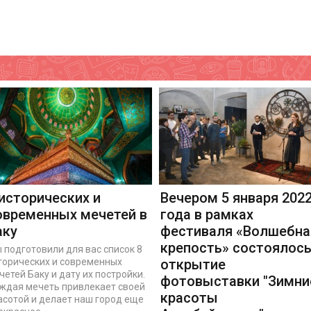
 исторических и
Вечером 5 января 202
овременных мечетей в
года в рамках
аку
фестиваля «Волшебна
крепость» состоялос
 подготовили для вас список 8
торических и современных
открытие
четей Баку и дату их постройки.
фотовыставки "Зимни
ждая мечеть привлекает своей
красоты
асотой и делает наш город еще