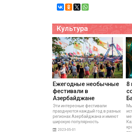
Культура
Ежегодные необычные
8
фестивали в
с
Азербайджане
Б
Эти интересные фестивали
Мы
празднуются каждый год в разных
ис
регионах Азербайджана и имеют
ме
широкую популярность
Ка
кр
2023-05-01