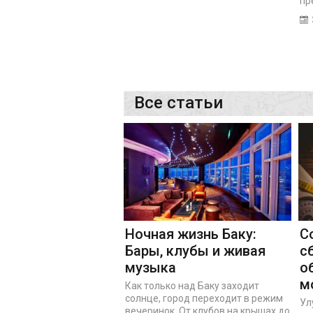
пр
Все статьи
Ночная жизнь Баку:
С
Бары, клубы и живая
с
музыка
о
м
Как только над Баку заходит
солнце, город переходит в режим
Ул
вечеринок. От клубов на крышах до