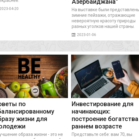
екраснее.
Азербайджана"
2023-04-20
На выставке были представлен
зимние пейзажи, отражающие
невероятную красоту природы
разных уголков нашей страны.
2023-01-06
оветы по
Инвестирование для
балансированному
начинающих:
бразу жизни для
построение богатства
олодежи
раннем возрасте
учшение образа жизни - это не
Представьте себе: вам 70, вы