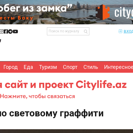
вхо
Город
Еда
Туризм
Спорт
Стиль
Интересно
по световому граффити