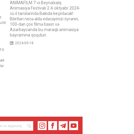
ANİMAFİLM 7-ci Beynəlxalq
Animasiya Festivalı 2-6 oktyabr 2024-
cü il tarixlərində Bakıda keçiriləcək!
е
Biletləri necə əldə edəcəyinizi öyrənin,
ься
100-dən çox filmə baxın və
Azərbaycanda bu maraqlı animasiya
bayramına qoşulun.
2024-09-18
го
рме
вы