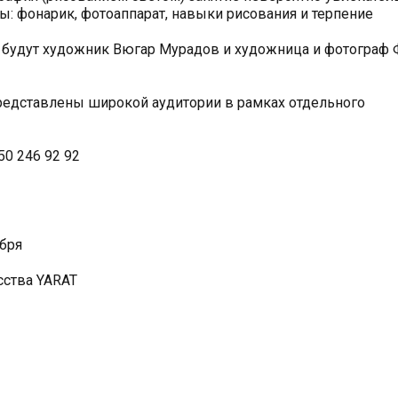
: фонарик, фотоаппарат, навыки рисования и терпение
м будут художник Вюгар Мурадов и художница и фотограф 
представлены широкой аудитории в рамках отдельного
50 246 92 92
ября
сства YARAT