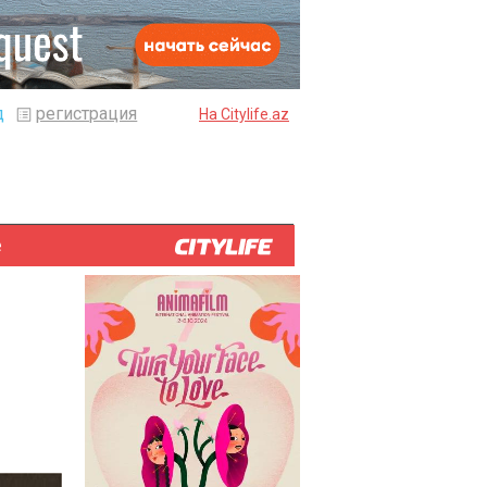
д
регистрация
На Citylife.az
е