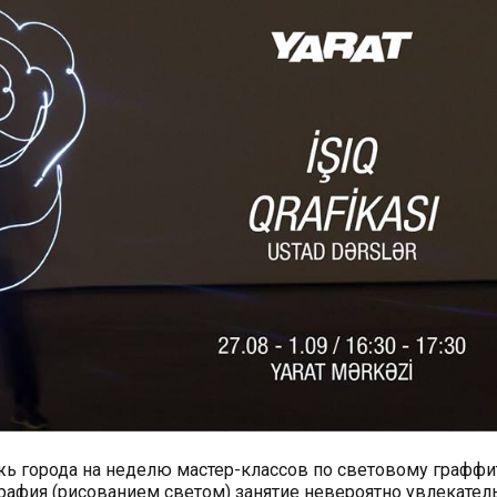
 города на неделю мастер-классов по световому граффи
афия (рисованием светом) занятие невероятно увлекател