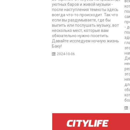
вс
уютных баров и живой музыки -
ко
после наступления темноты здесь
по
всегда что-то происходит. Так что
са
если вы раздумываете, где бы
пр
выпить или послушать музыку, вот
- 
несколько мест, которые вам
по
обязательно нужно посетить.
зд
Давайте исследуем ночную жизнь
гл
Баку!
эт
на
2024-10-06
Де
не
ре
эт
не
дл
сб
ко
бо