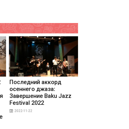
2
Последний аккорд
осеннего джаза:
я
Завершение Baku Jazz
ь
Festival 2022
2022-11-22
е