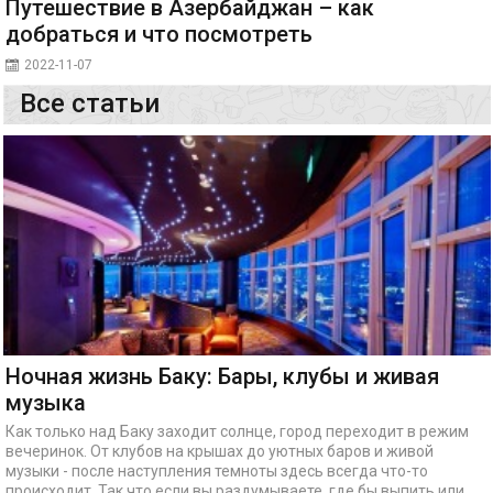
Путешествие в Азербайджан – как
добраться и что посмотреть
2022-11-07
Все статьи
Ночная жизнь Баку: Бары, клубы и живая
музыка
Как только над Баку заходит солнце, город переходит в режим
вечеринок. От клубов на крышах до уютных баров и живой
музыки - после наступления темноты здесь всегда что-то
происходит. Так что если вы раздумываете, где бы выпить или