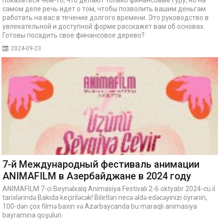
показаться чем-то, что делают только финансовые гуру, но на
самом деле речь идет о том, чтобы позволить вашим деньгам
работать на вас в течение долгого времени. Это руководство в
увлекательной и доступной форме расскажет вам об основах.
Готовы посадить свое финансовое дерево?
2024-09-23
7-й Международный фестиваль анимации
ANIMAFILM в Азербайджане в 2024 году
ANİMAFİLM 7-ci Beynəlxalq Animasiya Festivalı 2-6 oktyabr 2024-cü il
tarixlərində Bakıda keçiriləcək! Biletləri necə əldə edəcəyinizi öyrənin,
100-dən çox filmə baxın və Azərbaycanda bu maraqlı animasiya
bayramına qoşulun.