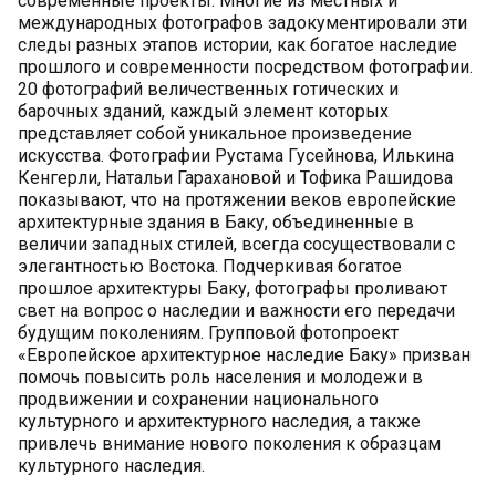
современные проекты. Многие из местных и
международных фотографов задокументировали эти
следы разных этапов истории, как богатое наследие
прошлого и современности посредством фотографии.
20 фотографий величественных готических и
барочных зданий, каждый элемент которых
представляет собой уникальное произведение
искусства. Фотографии Рустама Гусейнова, Илькина
Кенгерли, Натальи Гарахановой и Тофика Рашидова
показывают, что на протяжении веков европейские
архитектурные здания в Баку, объединенные в
величии западных стилей, всегда сосуществовали с
элегантностью Востока. Подчеркивая богатое
прошлое архитектуры Баку, фотографы проливают
свет на вопрос о наследии и важности его передачи
будущим поколениям. Групповой фотопроект
«Европейское архитектурное наследие Баку» призван
помочь повысить роль населения и молодежи в
продвижении и сохранении национального
культурного и архитектурного наследия, а также
привлечь внимание нового поколения к образцам
культурного наследия.