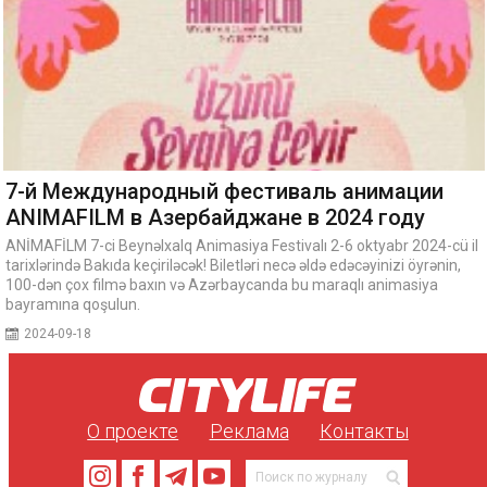
7-й Международный фестиваль анимации
ANIMAFILM в Азербайджане в 2024 году
ANİMAFİLM 7-ci Beynəlxalq Animasiya Festivalı 2-6 oktyabr 2024-cü il
tarixlərində Bakıda keçiriləcək! Biletləri necə əldə edəcəyinizi öyrənin,
100-dən çox filmə baxın və Azərbaycanda bu maraqlı animasiya
bayramına qoşulun.
2024-09-18
О проекте
Реклама
Контакты