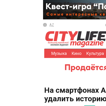
AZ
Музыка
Кино
Культура
На смартфонах A
удалить историю