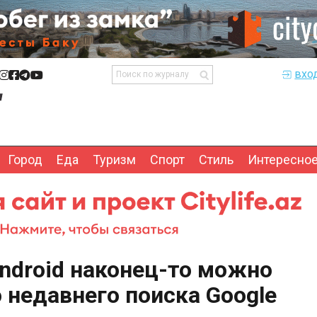
вхо
Город
Еда
Туризм
Спорт
Стиль
Интересно
ndroid наконец-то можно
 недавнего поиска Google