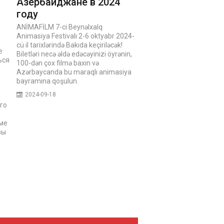
Азербайджане в 2024
году
ANİMAFİLM 7-ci Beynəlxalq
Animasiya Festivalı 2-6 oktyabr 2024-
cü il tarixlərində Bakıda keçiriləcək!
е
Biletləri necə əldə edəcəyinizi öyrənin,
ься
100-dən çox filmə baxın və
Azərbaycanda bu maraqlı animasiya
bayramına qoşulun.
2024-09-18
го
рме
вы