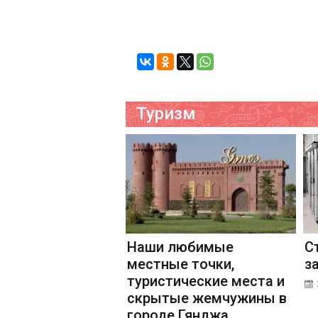
Туризм
Наши любимые
С
местные точки,
з
туристические места и
скрытые жемчужины в
городе Гянджа