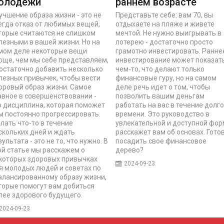
олодежи
раннем возрасте
учшение образа жизни - это не
Представьте себе: вам 70, вы
егда отказ от любимых вещей,
отдыхаете на пляже и живете
торые считаются не слишком
мечтой. Не нужно выигрывать в
лезными в вашей жизни. Но на
лотерею - достаточно просто
мом деле некоторые вещи
грамотно инвестировать. Ранне
още, чем мы себе представляем,
инвестирование может показат
достаточно добавить несколько
чем-то, что делают только
лезных привычек, чтобы вести
финансовые гуру, но на самом
оровый образ жизни. Самое
деле речь идет о том, чтобы
авное в совершенствовании -
позволить вашим деньгам
о дисциплина, которая поможет
работать на вас в течение долго
м постоянно прогрессировать.
времени. Это руководство в
лать что-то в течение
увлекательной и доступной фо
скольких дней и ждать
расскажет вам об основах. Гото
зультата - это не то, что нужно. В
посадить свое финансовое
ой статье мы расскажем о
дерево?
которых здоровых привычках
2024-09-23
я молодых людей и советах по
алансированному образу жизни,
торые помогут вам добиться
лее здорового будущего.
2024-09-23