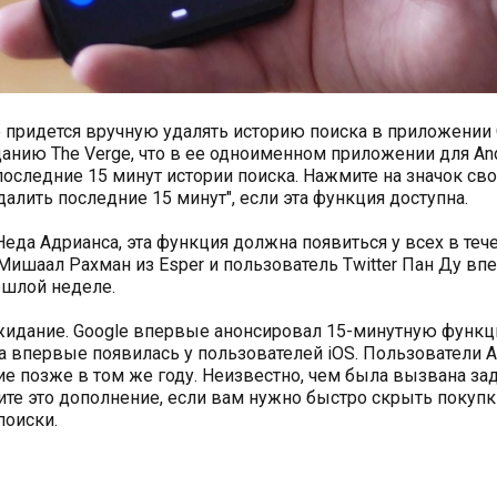
 придется вручную удалять историю поиска в приложении 
анию The Verge, что в ее одноименном приложении для An
оследние 15 минут истории поиска. Нажмите на значок св
далить последние 15 минут", если эта функция доступна.
еда Адрианса, эта функция должна появиться у всех в теч
Мишаал Рахман из Esper и пользователь Twitter Пан Ду вп
ошлой неделе.
ожидание. Google впервые анонсировал 15-минутную функ
она впервые появилась у пользователей iOS. Пользователи A
 позже в том же году. Неизвестно, чем была вызвана за
ите это дополнение, если вам нужно быстро скрыть покупк
поиски.