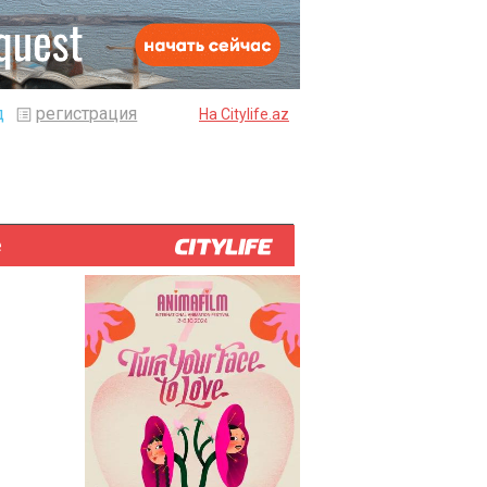
д
регистрация
На Citylife.az
е