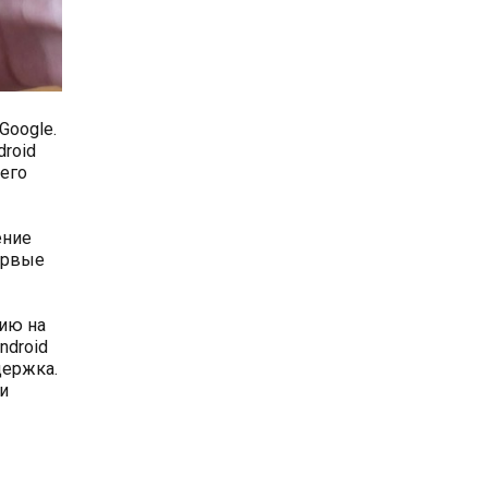
Google.
droid
оего
ение
ервые
цию на
ndroid
держка.
и