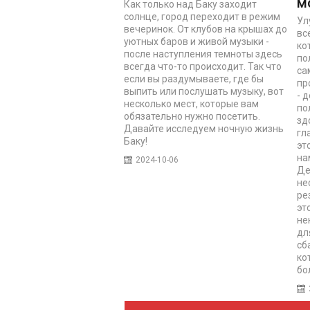
м
Как только над Баку заходит
солнце, город переходит в режим
Ул
вечеринок. От клубов на крышах до
вс
уютных баров и живой музыки -
ко
после наступления темноты здесь
по
всегда что-то происходит. Так что
са
если вы раздумываете, где бы
пр
выпить или послушать музыку, вот
- 
несколько мест, которые вам
по
обязательно нужно посетить.
зд
Давайте исследуем ночную жизнь
гл
Баку!
эт
на
2024-10-06
Де
не
ре
эт
не
дл
сб
ко
бо