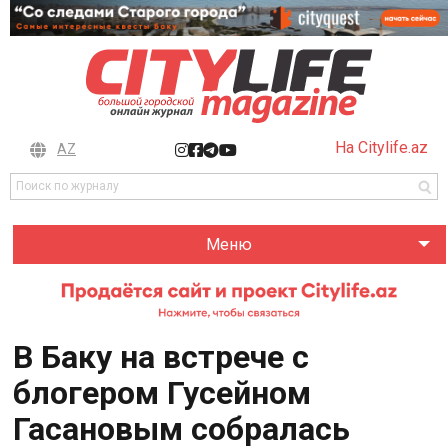
На Citylife.az
AZ
Меню
В Баку на встрече с
блогером Гусейном
Гасановым собралась