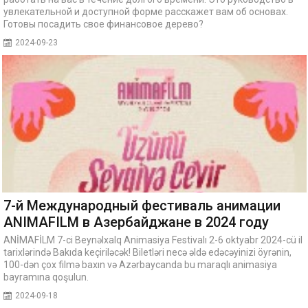
увлекательной и доступной форме расскажет вам об основах.
Готовы посадить свое финансовое дерево?
2024-09-23
7-й Международный фестиваль анимации
ANIMAFILM в Азербайджане в 2024 году
ANİMAFİLM 7-ci Beynəlxalq Animasiya Festivalı 2-6 oktyabr 2024-cü il
tarixlərində Bakıda keçiriləcək! Biletləri necə əldə edəcəyinizi öyrənin,
100-dən çox filmə baxın və Azərbaycanda bu maraqlı animasiya
bayramına qoşulun.
2024-09-18