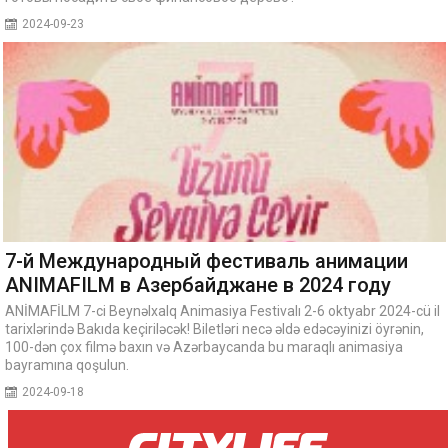
2024-09-23
7-й Международный фестиваль анимации
ANIMAFILM в Азербайджане в 2024 году
ANİMAFİLM 7-ci Beynəlxalq Animasiya Festivalı 2-6 oktyabr 2024-cü il
tarixlərində Bakıda keçiriləcək! Biletləri necə əldə edəcəyinizi öyrənin,
100-dən çox filmə baxın və Azərbaycanda bu maraqlı animasiya
bayramına qoşulun.
2024-09-18