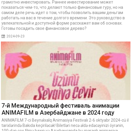
грамотно инвестировать. Раннее инвестирование может
показаться чем-то, что делают только финансовые гуру, но на
самом деле речь идет о том, чтобы позволить вашим деньгам
работать на вас в течение долгого времени. Это руководство в
увлекательной и доступной форме расскажет вам об основах.
Готовы посадить свое финансовое дерево?
2024-09-23
7-й Международный фестиваль анимации
ANIMAFILM в Азербайджане в 2024 году
ANİMAFİLM 7-ci Beynəlxalq Animasiya Festivalı 2-6 oktyabr 2024-cü il
tarixlərində Bakıda keçiriləcək! Biletləri necə əldə edəcəyinizi öyrənin,
100-dən çox filmə baxın və Azərbaycanda bu maraqlı animasiya