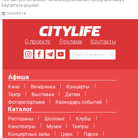
bayramına qoşulun.
2024-09-18
О проекте
Реклама
Контакты
Афиша
Кино
Вечеринки
Концерты
Театр
Выставки
Детям
Фоторепортажи
Календарь событий
Каталог
Рестораны
Шоппинг
Клубы
Кинотеатры
Музеи
Театры
Концертные залы
Цирк
Парки