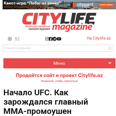
На Citylife.az
AZ
Меню
Начало UFC. Как
зарождался главный
ММА-промоушен