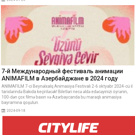
7-й Международный фестиваль анимации
ANIMAFILM в Азербайджане в 2024 году
ANİMAFİLM 7-ci Beynəlxalq Animasiya Festivalı 2-6 oktyabr 2024-cü il
tarixlərində Bakıda keçiriləcək! Biletləri necə əldə edəcəyinizi öyrənin,
100-dən çox filmə baxın və Azərbaycanda bu maraqlı animasiya
bayramına qoşulun.
2024-09-18