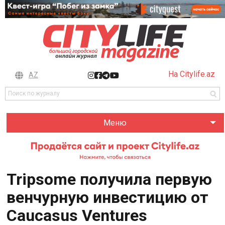
На Citylife.az
AZ
Меню
Tripsome получила первую
венчурную инвестицию от
Caucasus Ventures