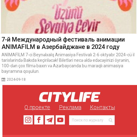
7-й Международный фестиваль анимации
ANIMAFILM в Азербайджане в 2024 году
ANİMAFİLM 7-ci Beynəlxalq Animasiya Festivalı 2-6 oktyabr 2024-cü il
tarixlərində Bakıda keçiriləcək! Biletləri necə əldə edəcəyinizi öyrənin,
100-dən çox filmə baxın və Azərbaycanda bu maraqlı animasiya
bayramına qoşulun.
2024-09-18
О проекте
Реклама
Контакты