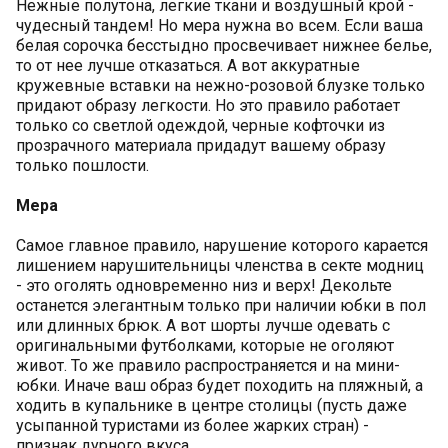
Нежные полутона, легкие ткани и воздушный крой -
чудесный тандем! Но мера нужна во всем. Если ваша
белая сорочка бесстыдно просвечивает нижнее белье,
то от нее лучше отказаться. А вот аккуратные
кружевные вставки на нежно-розовой блузке только
придают образу легкости. Но это правило работает
только со светлой одеждой, черные кофточки из
прозрачного материала придадут вашему образу
только пошлости.
Мера
Самое главное правило, нарушение которого карается
лишением нарушительницы членства в секте модниц
- это оголять одновременно низ и верх! Декольте
останется элегантным только при наличии юбки в пол
или длинных брюк. А вот шорты лучше одевать с
оригинальными футболками, которые не оголяют
живот. То же правило распространяется и на мини-
юбки. Иначе ваш образ будет походить на пляжный, а
ходить в купальнике в центре столицы (пусть даже
усыпанной туристами из более жарких стран) -
признак дурного вкуса.