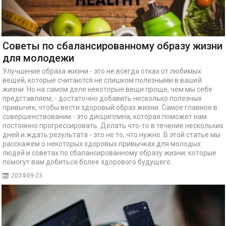
Советы по сбалансированному образу жизни
для молодежи
Улучшение образа жизни - это не всегда отказ от любимых
вещей, которые считаются не слишком полезными в вашей
жизни. Но на самом деле некоторые вещи проще, чем мы себе
представляем, - достаточно добавить несколько полезных
привычек, чтобы вести здоровый образ жизни. Самое главное в
совершенствовании - это дисциплина, которая поможет нам
постоянно прогрессировать. Делать что-то в течение нескольких
дней и ждать результата - это не то, что нужно. В этой статье мы
расскажем о некоторых здоровых привычках для молодых
людей и советах по сбалансированному образу жизни, которые
помогут вам добиться более здорового будущего.
2024-09-23