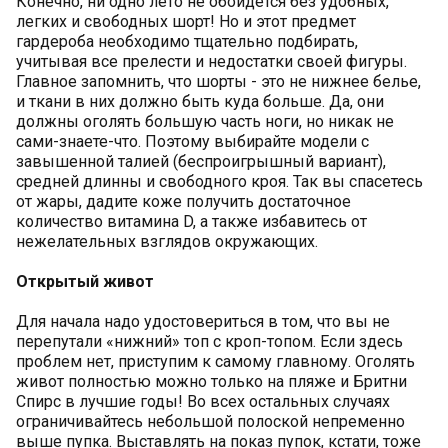
Конечно, ни одно лето не обойдется без удобных,
легких и свободных шорт! Но и этот предмет
гардероба необходимо тщательно подбирать,
учитывая все прелести и недостатки своей фигуры.
Главное запомнить, что шорты - это не нижнее белье,
и ткани в них должно быть куда больше. Да, они
должны оголять большую часть ноги, но никак не
сами-знаете-что. Поэтому выбирайте модели с
завышенной талией (беспроигрышный вариант),
средней длинны и свободного кроя. Так вы спасетесь
от жары, дадите коже получить достаточное
количество витамина D, а также избавитесь от
нежелательных взглядов окружающих.
Открытый живот
Для начала надо удостовериться в том, что вы не
перепутали «нижний» топ с кроп-топом. Если здесь
проблем нет, приступим к самому главному. Оголять
живот полностью можно только на пляже и Бритни
Спирс в лучшие годы! Во всех остальных случаях
ограничивайтесь небольшой полоской непременно
выше пупка. Выставлять на показ пупок, кстати, тоже