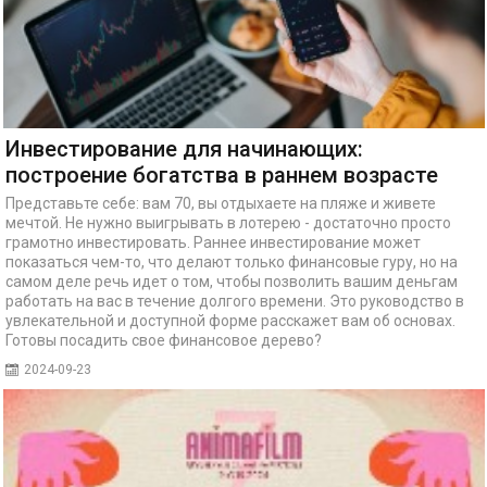
Инвестирование для начинающих:
построение богатства в раннем возрасте
Представьте себе: вам 70, вы отдыхаете на пляже и живете
мечтой. Не нужно выигрывать в лотерею - достаточно просто
грамотно инвестировать. Раннее инвестирование может
показаться чем-то, что делают только финансовые гуру, но на
самом деле речь идет о том, чтобы позволить вашим деньгам
работать на вас в течение долгого времени. Это руководство в
увлекательной и доступной форме расскажет вам об основах.
Готовы посадить свое финансовое дерево?
2024-09-23