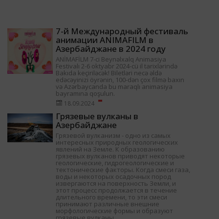
7-й Международный фестиваль
анимации ANIMAFILM в
Азербайджане в 2024 году
ANİMAFİLM 7-ci Beynəlxalq Animasiya
Festivalı 2-6 oktyabr 2024-cü il tarixlərində
Bakıda keçiriləcək! Biletləri necə əldə
edəcəyinizi öyrənin, 100-dən çox filmə baxın
və Azərbaycanda bu maraqlı animasiya
bayramına qoşulun.
18.09.2024
Грязевые вулканы в
Азербайджане
Грязевой вулканизм - одно из самых
интересных природных геологических
явлений на Земле. К образованию
грязевых вулканов приводят некоторые
геологические, гидрогеологические и
тектонические факторы. Когда смеси газа,
воды и некоторых осадочных пород
извергаются на поверхность Земли, и
этот процесс продолжается в течение
длительного времени, то эти смеси
принимают различные внешние
морфологические формы и образуют
грязевые вулканы.