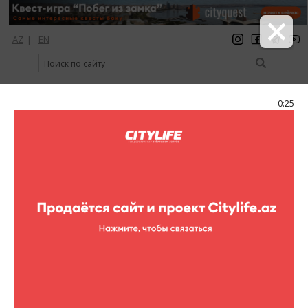
AZ
|
EN
регистрация
вход
Citylife Magazine
0:25
Меню
Каталог
Шопинг
Ювелирные изделия
Vitrage
Vitrage