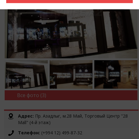
Все фото (3)
Адрес:
Пр. Азадлыг, м.28 Май, Торговый Центр "28
Mall" (4-й этаж)
Телефон:
(+994 12) 499-87-32