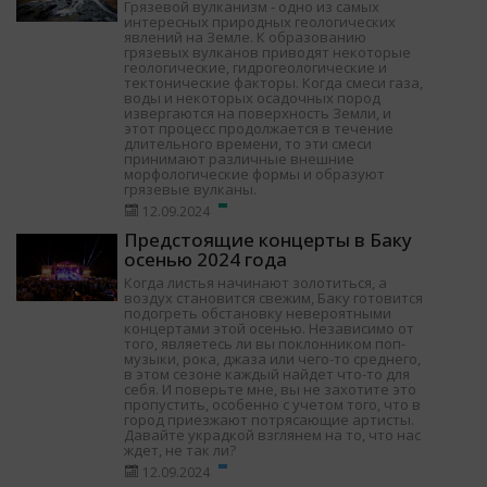
Грязевой вулканизм - одно из самых
интересных природных геологических
явлений на Земле. К образованию
грязевых вулканов приводят некоторые
геологические, гидрогеологические и
тектонические факторы. Когда смеси газа,
воды и некоторых осадочных пород
извергаются на поверхность Земли, и
этот процесс продолжается в течение
длительного времени, то эти смеси
принимают различные внешние
морфологические формы и образуют
грязевые вулканы.
12.09.2024
Предстоящие концерты в Баку
осенью 2024 года
Когда листья начинают золотиться, а
воздух становится свежим, Баку готовится
подогреть обстановку невероятными
концертами этой осенью. Независимо от
того, являетесь ли вы поклонником поп-
музыки, рока, джаза или чего-то среднего,
в этом сезоне каждый найдет что-то для
себя. И поверьте мне, вы не захотите это
пропустить, особенно с учетом того, что в
город приезжают потрясающие артисты.
Давайте украдкой взглянем на то, что нас
ждет, не так ли?
12.09.2024