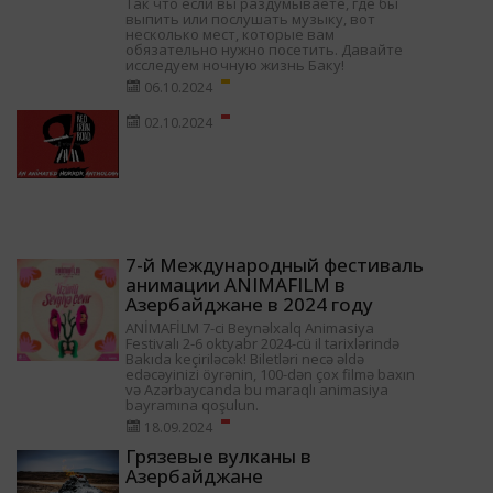
Так что если вы раздумываете, где бы
выпить или послушать музыку, вот
несколько мест, которые вам
обязательно нужно посетить. Давайте
исследуем ночную жизнь Баку!
06.10.2024
02.10.2024
7-й Международный фестиваль
анимации ANIMAFILM в
Азербайджане в 2024 году
ANİMAFİLM 7-ci Beynəlxalq Animasiya
Festivalı 2-6 oktyabr 2024-cü il tarixlərində
Bakıda keçiriləcək! Biletləri necə əldə
edəcəyinizi öyrənin, 100-dən çox filmə baxın
və Azərbaycanda bu maraqlı animasiya
bayramına qoşulun.
18.09.2024
Грязевые вулканы в
Азербайджане