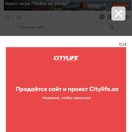
AZ
|
EN
регистрация
вход
Citylife Magazine
0:24
Меню
Каталог
Музеи
Дома музеи
Дом-музей Леопольда и
Мстислава Ростроповичей
Дом-музей Леопольда и Мстислава
Ростроповичей