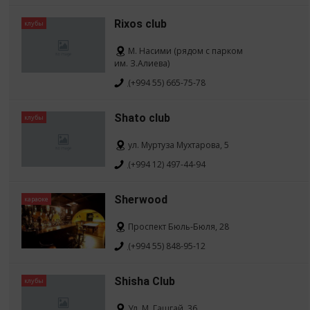
Rixos club
клубы
М. Насими (рядом с парком
им. З.Алиева)
(+994 55) 665-75-78
Shato club
клубы
ул. Муртуза Мухтарова, 5
(+994 12) 497-44-94
Sherwood
караоке
Проспект Бюль-Бюля, 28
(+994 55) 848-95-12
Shisha Club
клубы
Ул. М. Гашгай, 36