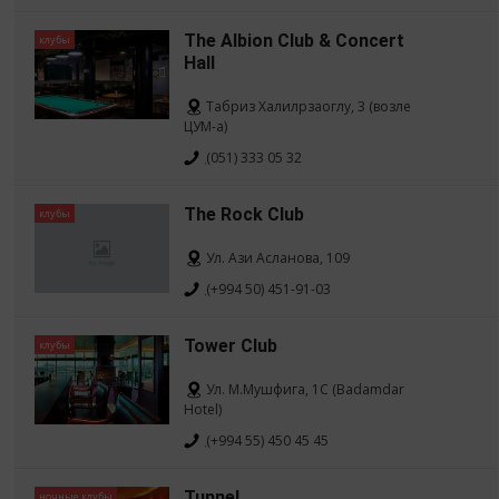
The Albion Club & Concert
клубы
Hall
Табриз Халилрзаоглу, 3 (возле
ЦУМ-а)
(051) 333 05 32
The Rock Club
клубы
Ул. Ази Асланова, 109
(+994 50) 451-91-03
Tower Club
клубы
Ул. М.Мушфига, 1C (Badamdar
Hotel)
(+994 55) 450 45 45
Tunnel
ночные клубы