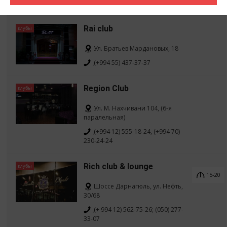
14-28
Rai club
клубы
Ул. Братьев Мардановых, 18
(+994 55) 437-37-37
Region Club
клубы
Ул. М. Нахчивани 104, (6-я
паралельная)
(+994 12) 555-18-24, (+994 70)
230-24-24
Rich club & lounge
клубы
15-20
Шоссе Дарнагюль, ул. Нефть,
30/68
(+ 994 12) 562-75-26; (050) 277-
33-07