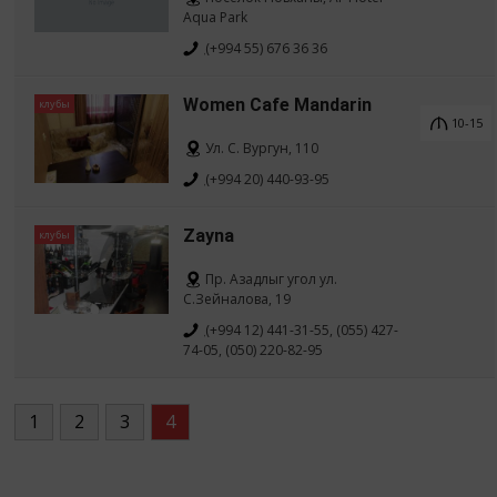
Aqua Park
(+994 55) 676 36 36
Women Cafe Mandarin
клубы
10-15
Ул. С. Вургун, 110
(+994 20) 440-93-95
Zayna
клубы
Пр. Азадлыг угол ул.
С.Зейналова, 19
(+994 12) 441-31-55, (055) 427-
74-05, (050) 220-82-95
1
2
3
4