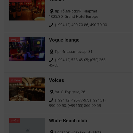
пр.Тбилисский ,квартал
1025/30, Grand Hotel Europe
(+994 12) 490-70-86, 490-70-90
Vogue lounge
клубы
Пр. Иншаатчылар, 31
(+994 12) 538-45-05; (050) 268-
45-05
Voices
караоке
Ул. С. Вургуна, 26
(+994 12) 498-77-97, (+994 51)
990-09-90, (+994 55) 866-99-59
White Beach club
клубы
Поселок Новханы, AF Hotel