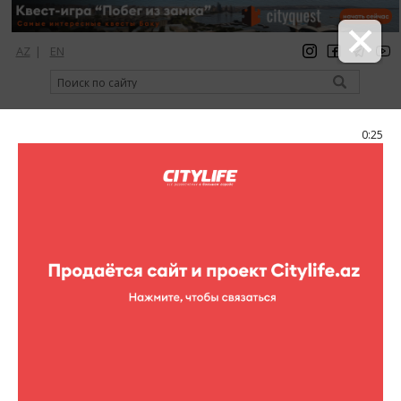
AZ
|
EN
регистрация
вход
Citylife Magazine
0:24
Меню
Каталог
Клубы
Клубы
Qrasiya women club
клубы
Ул. М.Мухтарова, 184
(+ 994 12) 436-92-14, (050) 431-