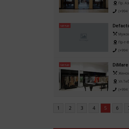
Пр. Аз
(+994 
Defact
одежда
Мужск
Пр-т Ф
(+994 
DiMare
одежда
Женск
Ул.Те
(+994 
1
2
3
4
5
6