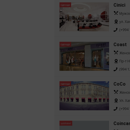
Cinici
одежда
Мужск
ул. Ха
(+994 
Coast
одежда
Женск
Пр-т 
(994 1
CoCo
одежда
Женск
Ул. Ха
(+994 
Coinca
шопинг