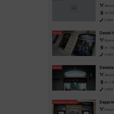
Женск
Ул.Те
(+994 
Daniel 
одежда
Мужск
ул. З
(+994 
Daniela
одежда
Женск
ул. С.
(+994 
Dappri
ювелирные изделия
Бижут