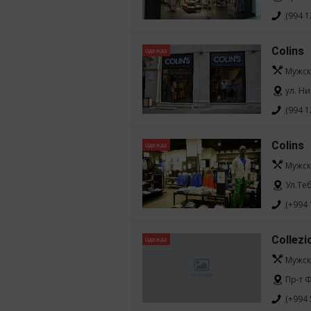
(994 1
Colins
одежда
Мужск
ул. Н
(994 1
Colins
одежда
Мужск
Ул.Те
(+994 
Collezi
одежда
Мужск
Пр-т Ф
(+994 