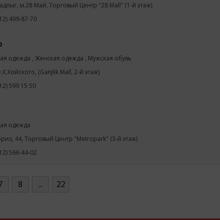
адлыг, м.28 Май, Торговый Центр "28 Mall" (1-й этаж)
12) 499-87-70
o
ая одежда , Женская одежда , Мужская обувь
.Х.Хойского, (Ganjlik Mall, 2-й этаж)
12) 599 15 50
ая одежда
бриз, 44, Торговый Центр "Metropark" (3-й этаж)
12) 566-44-02
7
8
...
22