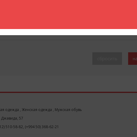
Бренд:
ая одежда , Женская одежда , Мужская обувь
. Джавида, 57
12) 510-58-82, (+994 50) 368-62-21