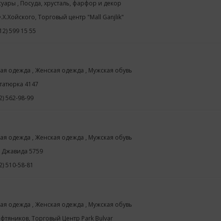
суары , Посуда, хрусталь, фарфор и декор
.Х.Хойского, Торговый центр "Mall Ganjlik"
12) 599 15 55
ая одежда , Женская одежда , Мужская обувь
Ататюрка 4147
2) 562-98-99
ая одежда , Женская одежда , Мужская обувь
Г. Джавида 5759
2) 510-58-81
ая одежда , Женская одежда , Мужская обувь
ефтяников, Торговый Центр Park Bulvar