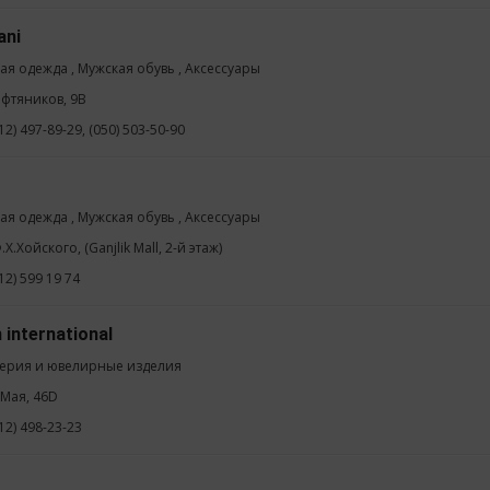
ani
ая одежда , Мужская обувь , Аксессуары
ефтяников, 9B
12) 497-89-29, (050) 503-50-90
ая одежда , Мужская обувь , Аксессуары
.Х.Хойского, (Ganjlik Mall, 2-й этаж)
12) 599 19 74
n international
ерия и ювелирные изделия
 Мая, 46D
12) 498-23-23