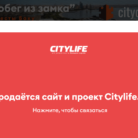
C
нг
Фоторепортажи
Конкурсы
Выставки
Театр
Детям