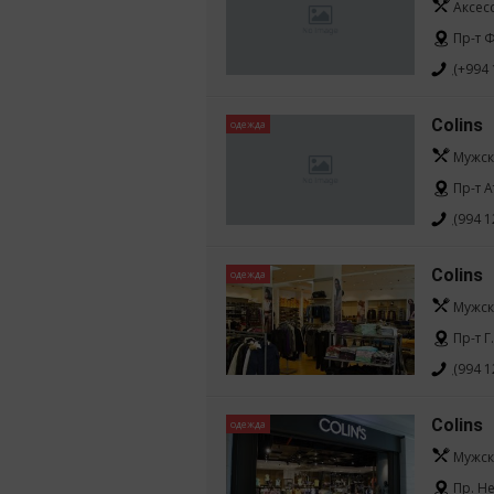
Аксес
Пр-т Ф
(+994 
Colins
одежда
Мужск
Пр-т 
(994 1
Colins
одежда
Мужск
Пр-т 
(994 1
Colins
одежда
Мужск
Пр. Н