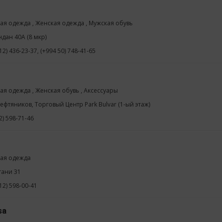
ая одежда , Женская одежда , Мужская обувь
ндан 40А (8 мкр)
12) 436-23-37, (+994 50) 748-41-65
ая одежда , Женская обувь , Аксессуары
Нефтяников, Торговый Центр Park Bulvar (1-ый этаж)
2) 598-71-46
ая одежда
гани 31
12) 598-00-41
sa