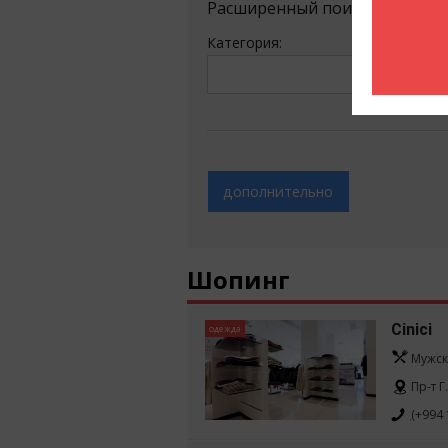
Расширенный поиск
Категория:
дополнительно
Шопинг
Cinici
одежда
Мужск
Пр-т Г
(+994 