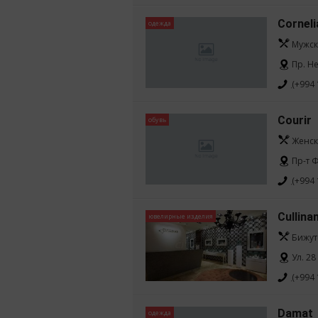
Corneli
одежда
Мужск
Пр. Н
(+994 
Courir
обувь
Женск
Пр-т Ф
(+994 
Cullina
ювелирные изделия
Бижут
Ул. 28
(+994 
Damat
одежда