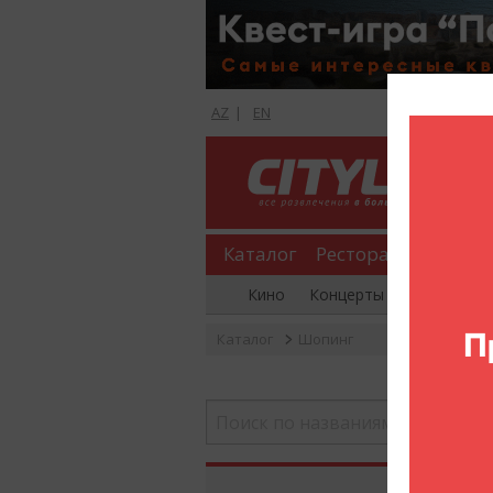
AZ
|
EN
Каталог
Рестораны
Шопи
Кино
Концерты
Вечеринки
Каталог
Шопинг