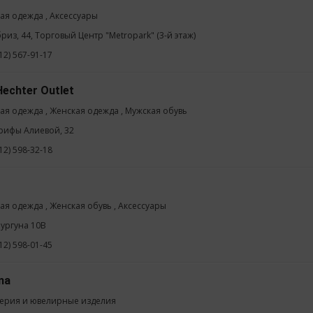
ая одежда , Аксессуары
бриз, 44, Торговый Центр "Metropark" (3-й этаж)
12) 567-91-17
Hechter Outlet
ая одежда , Женская одежда , Мужская обувь
арифы Алиевой, 32
12) 598-32-18
ая одежда , Женская обувь , Аксессуары
Вургуна 10B
12) 598-01-45
ma
ерия и ювелирные изделия