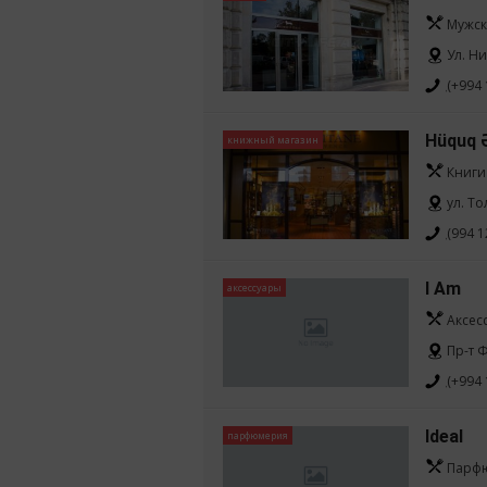
Мужск
Ул. Н
(+994 
Hüquq 
книжный магазин
Книги
ул. То
(994 1
I Am
аксессуары
Аксес
Пр-т Ф
(+994 
Ideal
парфюмерия
Парфю