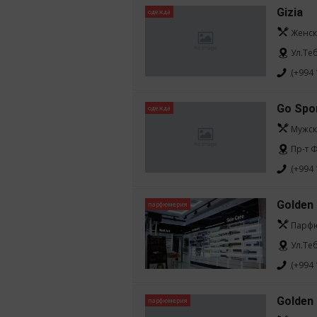
Gizia
одежда
Женск
Ул.Те
(+994 
Go Spo
одежда
Мужск
Пр-т Ф
(+994 
Golden
парфюмерия
Парфю
Ул.Те
(+994 
Golden
парфюмерия