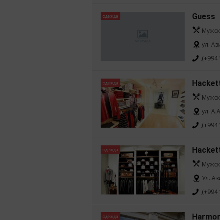
Guess
одежда
Мужск
ул. Аз
(+994 
Hacket
одежда
Мужск
yл. А.
(+994 
Hacket
одежда
Мужск
Ул. Аз
(+994 
Harmon
одежда