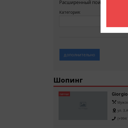
Расширенный поиск
Категория:
дополнительно
Шопинг
Giorgi
одежда
Мужск
ул. З
(+994 