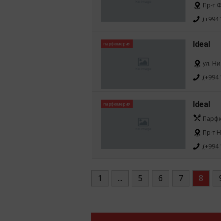
Пр-т Ф
(+994 
Ideal
парфюмерия
ул. Н
(+994 
Ideal
парфюмерия
Парфю
Пр-т 
(+994 
1
...
5
6
7
8