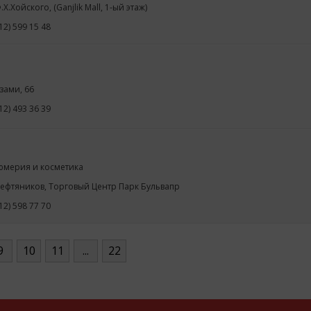
.Х.Хойского, (Ganjlik Mall, 1-ый этаж)
12) 599 15 48
изами, 66
12) 493 36 39
мерия и косметика
Нефтяников, Торговый Центр Парк Бульвапр
12) 598 77 70
9
10
11
...
22