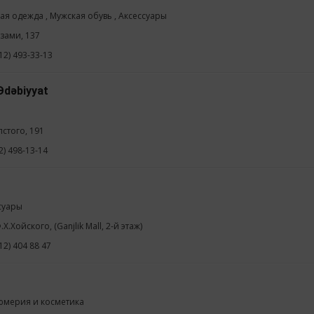
ая одежда , Мужская обувь , Аксессуары
изами, 137
12) 493-33-13
Ədəbiyyat
лстого, 191
2) 498-13-14
суары
.Х.Хойского, (Ganjlik Mall, 2-й этаж)
12) 404 88 47
мерия и косметика