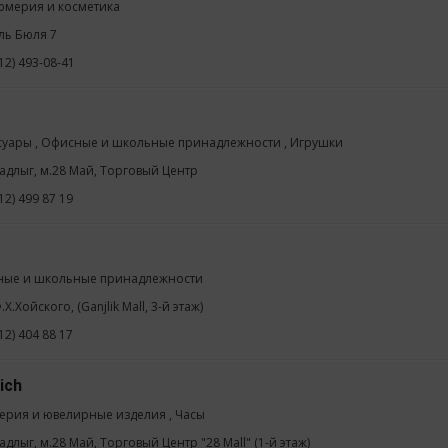
мерия и косметика
ль Бюля 7
12) 493-08-41
суары , Офисные и школьные принадлежности , Игрушки
задлыг, м.28 Май, Торговый Центр
12) 499 87 19
ые и школьные принадлежности
.Х.Хойского, (Ganjlik Mall, 3-й этаж)
12) 404 88 17
ich
ерия и ювелирные изделия , Часы
адлыг, м.28 Май, Торговый Центр "28 Mall" (1-й этаж)