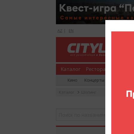
AZ
|
EN
Каталог
Рестораны
Шопи
Кино
Концерты
Вечеринки
Каталог
Шопинг