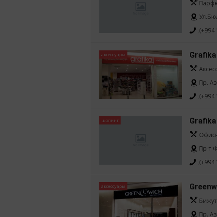
Парфю
Ул.Бю
(+994 
Grafika
аксессуары
Аксес
Пр. А
(+994 
Grafika
шопинг
Офисн
Пр-т Ф
(+994 
Greenw
аксессуары
Бижут
Пр. Аз