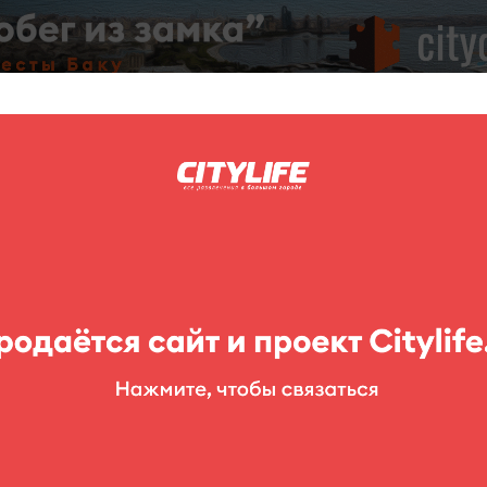
C
нг
Фоторепортажи
Конкурсы
Выставки
Театр
Детям