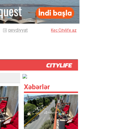
qeydiyyat
Keç Citylife.az
Xəbərlər