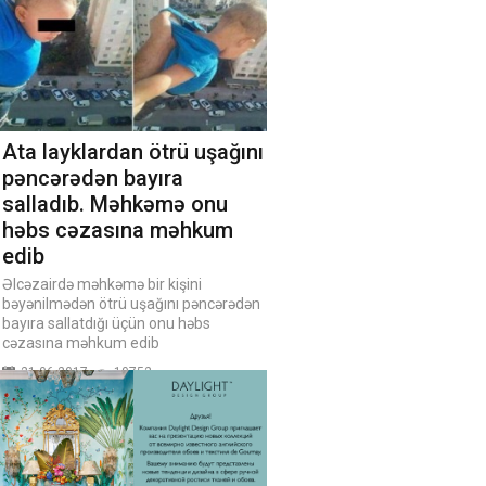
Ata layklardan ötrü uşağını
pəncərədən bayıra
salladıb. Məhkəmə onu
həbs cəzasına məhkum
edib
Əlcəzairdə məhkəmə bir kişini
bəyənilmədən ötrü uşağını pəncərədən
bayıra sallatdığı üçün onu həbs
cəzasına məhkum edib
21.06.2017
10752