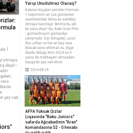
Yarışı Unudulmaz Olacaq?
Bakının küçələri yenidən Formula
1 təqviminin ən çox gözlənilən
izlər:
eventlərindən birinə ev sahibliyi
etməyə hazırlaşır. Amma bu adi
ormula
bir yarış deyil—bu, Bakı Qran Prisi
- gözlənilməzin gözləndiyi
yarışmadır. Dar döngələri, uzun
düz yolları və hər an baş verə
biləcək xaos ehtimalı ilə, digər
ula 1
illərdə olduğu kimi 2024-cü il
yarışı da möhtəşəm olmaqdan
iyi etməyə
başqa bir şey vəd etmir.
rış deyil—
2024-08-29
məzin
gələri,
 verə
illərdə
a
r şey vəd
AFFA Yüksək Qızlar
Liqasında "Baku Juniors"
səfərdə Ağcabədinin "Aran"
iors"
komandasına 52 - 0 hesabı
ilə qalib gəlib.