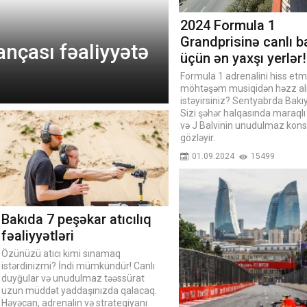
2024 Formula 1
Grandprisinə canlı 
nçası fəaliyyətə
üçün ən yaxşı yerlər!
Formula 1 adrenalini hiss etm
möhtəşəm musiqidən həzz a
istəyirsiniz? Sentyabrda Bakıy
Sizi şəhər halqasında maraqlı 
və J Balvinin unudulmaz kons
gözləyir.
01.09.2024
15499
Bakıda 7 peşəkar atıcılıq
fəaliyyətləri
Özünüzü atıcı kimi sınamaq
istərdinizmi? İndi mümkündür! Canlı
duyğular və unudulmaz təəssürat
uzun müddət yaddaşınızda qalacaq.
Həyəcan, adrenalin və strategiyanı