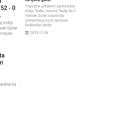
n
Tripsome şirkətinin sponsorluq
52 - 0
etdiyi "Baku Juniors" klubu bu il
.
Yüksək Qızlar Liqasında
çempionluq üçün oynayan
q etdiyi
klublardan biridir.
sək Qızlar
2023-11-26
oynayan
ta
ri
banklarda