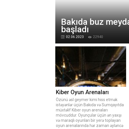
Bakıda buz meyda
başladı
02.06.2023
22940
Kiber Oyun Arenaları
Özünü əsl geymer kimi hiss etmək
istəyənlər üçün Bakıda və Sumqayıtda
müxtəlif Kiber oyun arenaları
mövcuddur. Oyunçular üçün ən yaxşı
və maraqlı oyunları bir yerə toplayan
oyun arenalarında hər zaman əyləncə