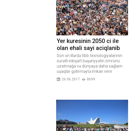
Yer kuresinin 2050 ci ile
olan ehali sayi aciqlanib
Son on illərdə tibb texnologiyalarının
surətli inkişafı bəşəriyyətin ömrünü
uzatmağa və dünyaya daha sağlam
uşaqlar gətirməytə imkan verir
26.06.2017
8699