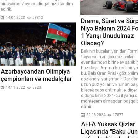
birləşdirən 7 oyunu diqqətinizə təqdim
edirik.
14.04.2023
53312
Drama, Sürət və Sürpr
Niyə Bakının 2024 F
1 Yarışı Unudulmaz
Olacaq?
Bakının küçələri yenidən Form
təqviminin ən çox gözlənilən
eventlərindən birinə ev sahibl
hazırlaşır. Amma bu adi bir ya
Azərbaycandan Olimpiya
bu, Bakı Qran Prisi - gözlənil
çempionları və medalçılar
gözləndiyi yarışmadır. Dar dön
uzun düz yolları və hər an baş
14.11.2022
5923
biləcək xaos ehtimalı ilə, digər 
olduğu kimi 2024-cü il yarışı d
möhtəşəm olmaqdan başqa bi
etmir.
29.08.2024
17877
AFFA Yüksək Qızlar
Liqasında "Baku Jun