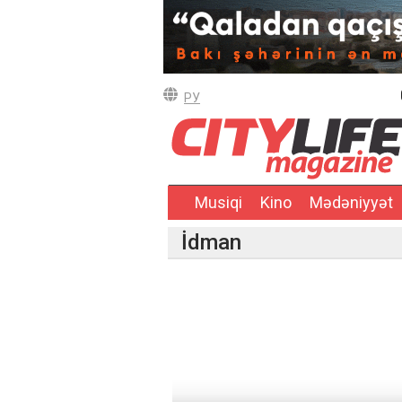
РУ
Musiqi
Kino
Mədəniyyət
İdman