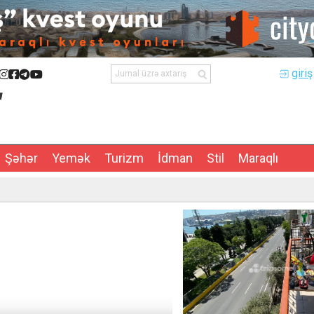
giriş
Şəhər
Yemək
Turizm
İdman
Stil
Maraqlı