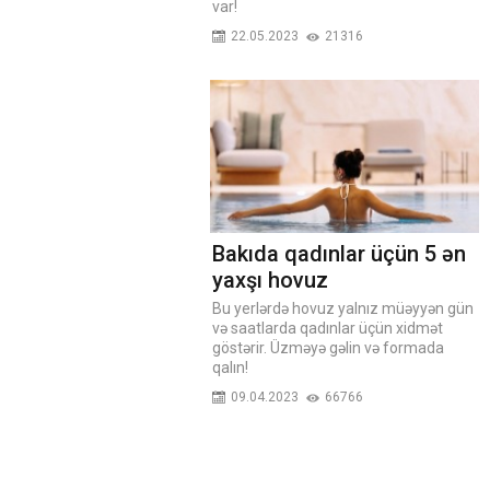
var!
22.05.2023
21316
Bakıda qadınlar üçün 5 ən
yaxşı hovuz
Bu yerlərdə hovuz yalnız müəyyən gün
və saatlarda qadınlar üçün xidmət
göstərir. Üzməyə gəlin və formada
qalın!
09.04.2023
66766