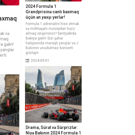
2024 Formula 1
Grandprisinə canlı baxmaq
baxmaq
üçün ən yaxşı yerlər!
Formula 1 adrenalini hiss etmək
və möhtəşəm musiqidən həzz
ək və
almaq istəyirsiniz? Sentyabrda
Bakıya gəlin! Sizi şəhər
lmaq
halqasında maraqlı yarışlar və J
a gəlin!
Balvinin unudulmaz konserti
yarışlar
gözləyir.
erti
2024-09-01
Drama, Sürət və Sürprizlər:
Niyə Bakının 2024 Formula 1