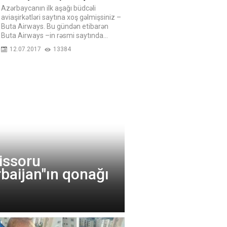
Azərbaycanın ilk aşağı büdcəli
aviaşirkətləri saytına xoş gəlmişsiniz –
Buta Airways. Bu gündən etibarən
Buta Airways –in rəsmi saytında...
12.07.2017
13384
issoru
baijan"ın qonağı