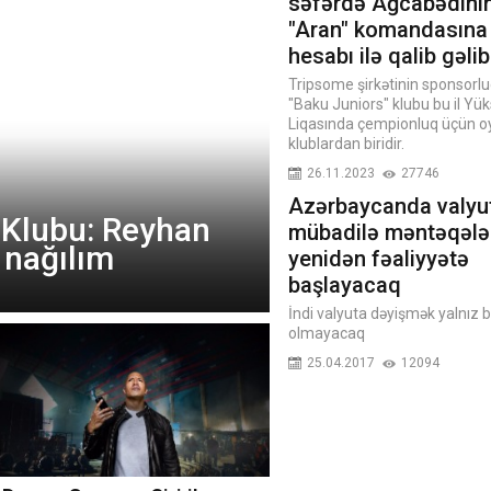
səfərdə Ağcabədini
"Aran" komandasına 
hesabı ilə qalib gəlib
Tripsome şirkətinin sponsorlu
"Baku Juniors" klubu bu il Yük
Liqasında çempionluq üçün 
klublardan biridir.
26.11.2023
27746
Azərbaycanda valyu
 Klubu: Reyhan
mübadilə məntəqələ
 nağılım
yenidən fəaliyyətə
başlayacaq
İndi valyuta dəyişmək yalnız 
olmayacaq
25.04.2017
12094