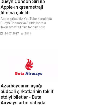
Dueyn Conson Siri ilə
Apple-ın qısametrajl
filminə çəkilib
Apple şirkəti öz YouTube kanalında
Dueyn Conson və Sirinin iştirakı
ilə qısametrajl film təqdim edib
24.07.2017
9811
Azərbaycanın aşağı
büdcəli şirkətlərinin təklif
etdiyi biletlər - Buta
Airways artıq satışda