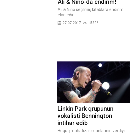
Ali & Nino-da endirim!
Ali & Nino seçilmiş kitablara endirim
elan edir!
27.07.2017
15326
Linkin Park qrupunun
vokalisti Benninqton
intihar edib
Hüquq mühafizə orqanlarının verdiyi