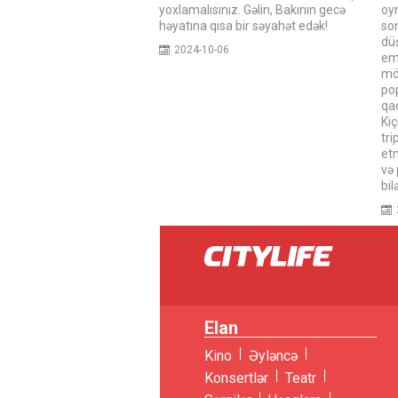
yoxlamalısınız. Gəlin, Bakının gecə
oy
həyatına qısa bir səyahət edək!
so
düş
2024-10-06
em
mö
po
qa
Kiç
tr
etm
və 
bil
Elan
Kino
Əyləncə
Konsertlər
Teatr