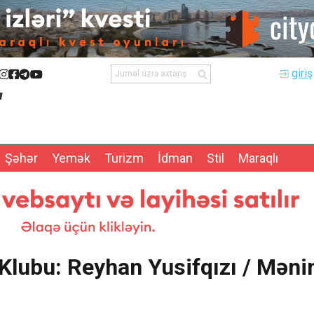
giriş
Şəhər
Yemək
Turizm
İdman
Stil
Maraqlı
Klubu: Reyhan Yusifqızı / Mən