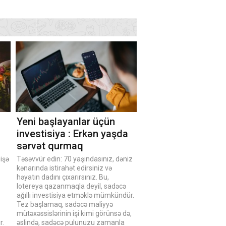
Yeni başlayanlar üçün
investisiya : Erkən yaşda
sərvət qurmaq
işə
Təsəvvür edin: 70 yaşındasınız, dəniz
kənarında istirahət edirsiniz və
həyatın dadını çıxarırsınız. Bu,
lotereya qazanmaqla deyil, sadəcə
ağıllı investisiya etməklə mümkündür.
Tez başlamaq, sadəcə maliyyə
mütəxəssislərinin işi kimi görünsə də,
r.
əslində, sadəcə pulunuzu zamanla