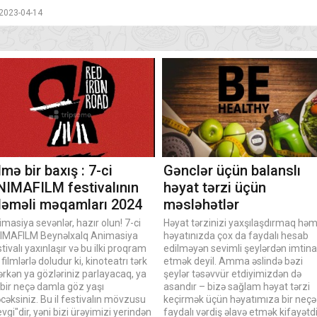
2023-04-14
lmə bir baxış : 7-ci
Gənclər üçün balanslı
NIMAFILM festivalının
həyat tərzi üçün
zləməli məqamları 2024
məsləhətlər
masiya sevənlər, hazır olun! 7-ci
Həyat tərzinizi yaxşılaşdırmaq həm
IMAFILM Beynəlxalq Animasiya
həyatınızda çox da faydalı hesab
tivalı yaxınlaşır və bu ilki proqram
edilməyən sevimli şeylərdən imtina
 filmlərlə doludur ki, kinoteatrı tərk
etmək deyil. Amma əslində bəzi
rkən ya gözləriniz parlayacaq, ya
şeylər təsəvvür etdiyimizdən də
 bir neçə damla göz yaşı
asandır – bizə sağlam həyat tərzi
əcəksiniz. Bu il festivalın mövzusu
keçirmək üçün həyatımıza bir neçə
vgi"dir, yəni bizi ürəyimizi yerindən
faydalı vərdiş əlavə etmək kifayətdi