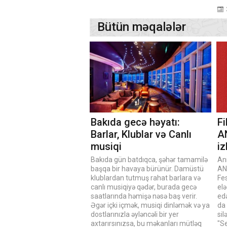
Bütün məqalələr
Bakıda gecə həyatı:
Fi
Barlar, Klublar və Canlı
A
musiqi
i
Bakıda gün batdıqca, şəhər tamamilə
Ani
başqa bir havaya bürünür. Damüstü
AN
klublardan tutmuş rahat barlara və
Fes
canlı musiqiyə qədər, burada gecə
elə
saatlarında həmişə nəsə baş verir.
edə
Əgər içki içmək, musiqi dinləmək və ya
da
dostlarınızla əyləncəli bir yer
sil
axtarırsınızsa, bu məkanları mütləq
"Se