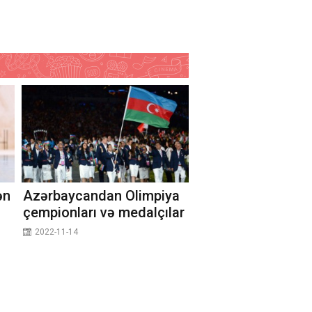
ən
Azərbaycandan Olimpiya
çempionları və medalçılar
2022-11-14