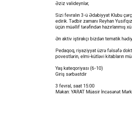
Əziz valideynlər,
Sizi fevralın 3-ü Ədəbiyyat Klubu çərç
edirik. Tədbir zamanı Reyhan Yusifqız
üçün müəllif tərəfindən hazırlanmış xü
Ən aktiv iştirakçı bizdən tematik həd
Pedaqoq, riyaziyyat üzrə fəlsəfə dokt
povestlərin, elmi-kütləvi kitabların müəl
Yaş kateqoriyası (6-10)
Giriş sərbəstdir
3 fevral, saat 15:00
Məkan: YARAT Müasir İncəsənət Mərk