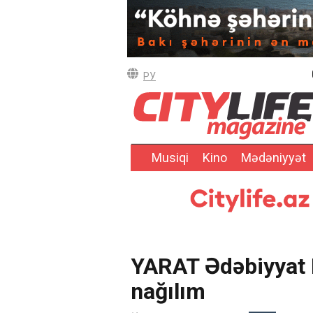
РУ
Musiqi
Kino
Mədəniyyət
YARAT Ədəbiyyat 
nağılım