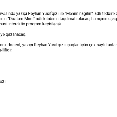
ivəsində yazıçı Reyhan Yusifqızı ilə "Mənim nağılım" adlı tədbirə 
ının "Dostum Mimi" adlı kitabının təqdimatı olacaq, həmçinin uşaq
susi interaktiv proqram keçiriləcək.
iyyə qazanacaq.
oru, dosent, yazıçı Reyhan Yusifqızı uşaqlar üçün çox saylı fantas
lifidir.
əzi