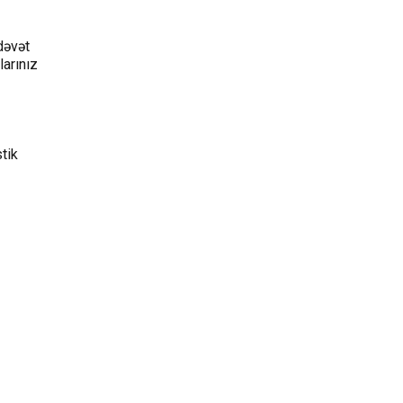
dəvət
larınız
tik