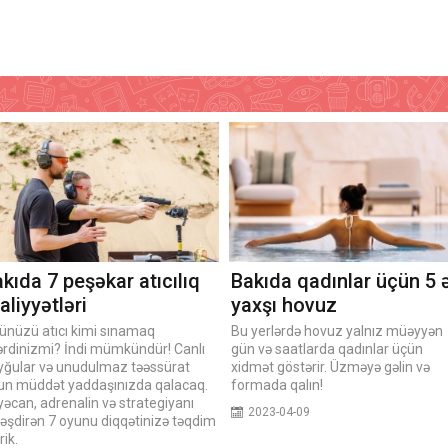
kıda 7 peşəkar atıcılıq
Bakıda qadınlar üçün 5 
aliyyətləri
yaxşı hovuz
ünüzü atıcı kimi sınamaq
Bu yerlərdə hovuz yalnız müəyyən
tərdinizmi? İndi mümkündür! Canlı
gün və saatlarda qadınlar üçün
yğular və unudulmaz təəssürat
xidmət göstərir. Üzməyə gəlin və
un müddət yaddaşınızda qalacaq.
formada qalın!
əcan, adrenalin və strategiyanı
2023-04-09
ləşdirən 7 oyunu diqqətinizə təqdim
rik.