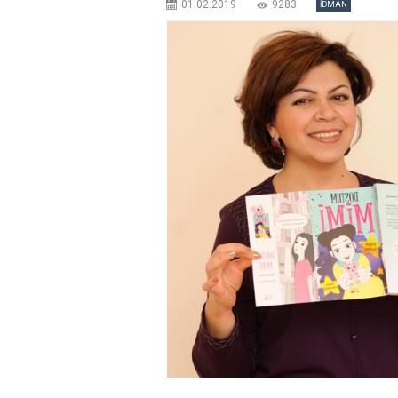
01.02.2019
9283
İDMAN