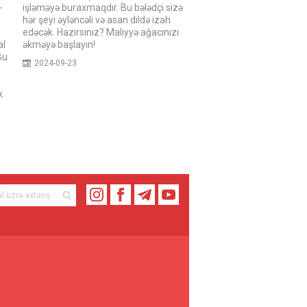
-
işləməyə buraxmaqdır. Bu bələdçi sizə
hər şeyi əyləncəli və asan dildə izah
edəcək. Hazırsınız? Maliyyə ağacınızı
al
əkməyə başlayın!
Bu
2024-09-23
k