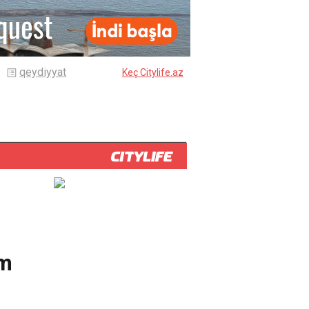
qeydiyyat
Keç Citylife.az
im