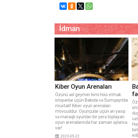
İdman
Kiber Oyun Arenaları
Ba
fə
Özünü əsl geymer kimi hiss etmək
istəyənlər üçün Bakıda və Sumqayıtda
Öz
müxtəlif Kiber oyun arenaları
is
mövcuddur. Oyunçular üçün ən yaxşı
du
və maraqlı oyunları bir yerə toplayan
uz
oyun arenalarında hər zaman əyləncə
Həy
var!
bir
edi
2023-05-22