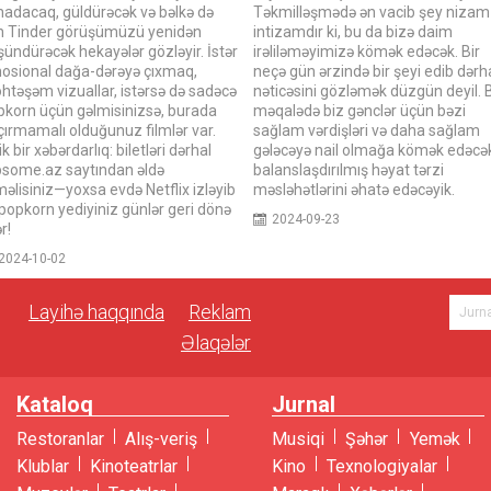
nadacaq, güldürəcək və bəlkə də
Təkmilləşmədə ən vacib şey nizam
n Tinder görüşümüzü yenidən
intizamdır ki, bu da bizə daim
ündürəcək hekayələr gözləyir. İstər
irəliləməyimizə kömək edəcək. Bir
osional dağa-dərəyə çıxmaq,
neçə gün ərzində bir şeyi edib dərh
htəşəm vizuallar, istərsə də sadəcə
nəticəsini gözləmək düzgün deyil. 
pkorn üçün gəlmisinizsə, burada
məqalədə biz gənclər üçün bəzi
çırmamalı olduğunuz filmlər var.
sağlam vərdişləri və daha sağlam
ik bir xəbərdarlıq: biletləri dərhal
gələcəyə nail olmağa kömək edəcə
ipsome.az saytından əldə
balanslaşdırılmış həyat tərzi
əlisiniz—yoxsa evdə Netflix izləyib
məsləhətlərini əhatə edəcəyik.
popkorn yediyiniz günlər geri dönə
2024-09-23
ər!
2024-10-02
Layihə haqqında
Reklam
Əlaqələr
Kataloq
Jurnal
Restoranlar
Alış-veriş
Musiqi
Şəhər
Yemək
Klublar
Kinoteatrlar
Kino
Texnologiyalar