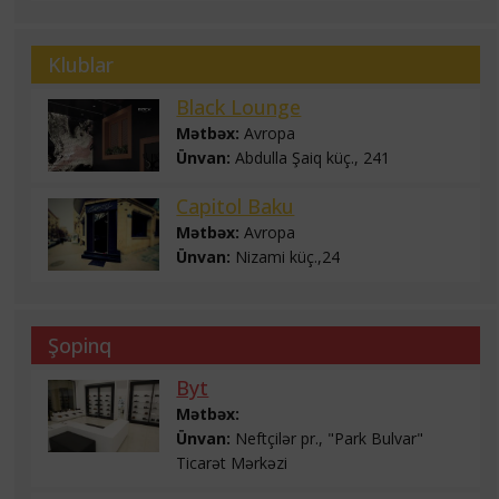
Klublar
Black Lounge
Mətbəx:
Avropa
Ünvan:
Abdulla Şaiq küç., 241
Capitol Baku
Mətbəx:
Avropa
Ünvan:
Nizami küç.,24
Şopinq
Byt
Mətbəx:
Ünvan:
Neftçilər pr., "Park Bulvar"
Ticarət Mərkəzi