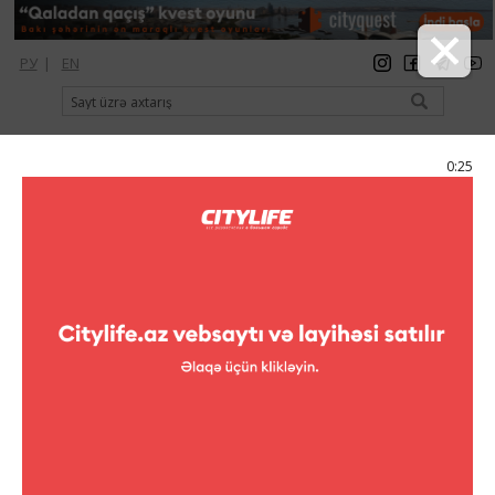
РУ
|
EN
qeydiyyat
giriş
Citylife Magazine
0:24
Menyu
Elan
Klublar
Klublar
Keçmiş hadisələr
Klublar