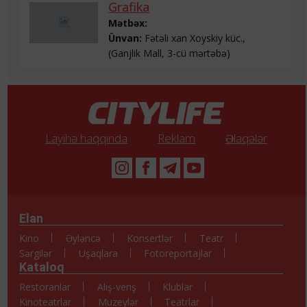
Grafika
Mətbəx:
Ünvan:
Fətəli xan Xoyskiy küc.,
(Ganjlik Mall, 3-cü mərtəbə)
Layihə haqqında
Reklam
Əlaqələr
Elan
Kino
Əyləncə
Konsertlər
Teatr
Sərgilər
Uşaqlara
Fotoreportajlar
Kataloq
Restoranlar
Alış-veriş
Klublar
Kinoteatrlar
Muzeylər
Teatrlar