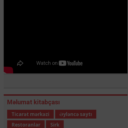
Məlumat kitabçası
Ticarət mərkəzi
Əyləncə saytı
Restoranlar
Sirk