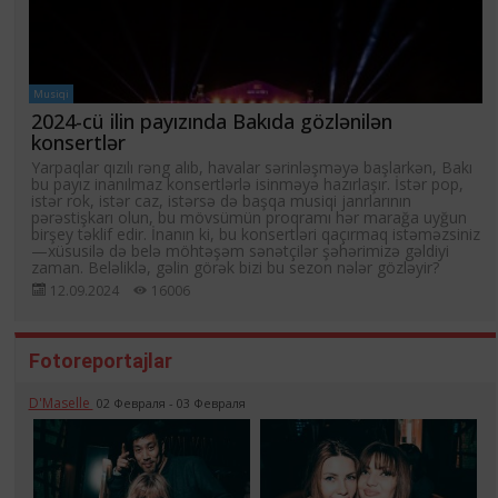
Musiqi
2024-cü ilin payızında Bakıda gözlənilən
konsertlər
Yarpaqlar qızılı rəng alıb, havalar sərinləşməyə başlarkən, Bakı
bu payız inanılmaz konsertlərlə isinməyə hazırlaşır. İstər pop,
istər rok, istər caz, istərsə də başqa musiqi janrlarının
pərəstişkarı olun, bu mövsümün proqramı hər marağa uyğun
birşey təklif edir. İnanın ki, bu konsertləri qaçırmaq istəməzsiniz
—xüsusilə də belə möhtəşəm sənətçilər şəhərimizə gəldiyi
zaman. Beləliklə, gəlin görək bizi bu sezon nələr gözləyir?
12.09.2024
16006
Fotoreportajlar
D'Maselle
02 Февраля - 03 Февраля