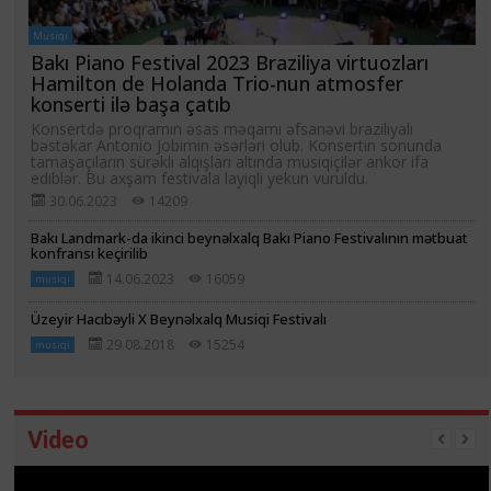
Musiqi
Bakı Piano Festival 2023 Braziliya virtuozları
Hamilton de Holanda Trio-nun atmosfer
konserti ilə başa çatıb
Konsertdə proqramın əsas məqamı əfsanəvi braziliyalı
bəstəkar Antonio Jobimin əsərləri olub. Konsertin sonunda
tamaşaçıların sürəkli alqışları altında musiqiçilər ankor ifa
ediblər. Bu axşam festivala layiqli yekun vuruldu.
30.06.2023
14209
Bakı Landmark-da ikinci beynəlxalq Bakı Piano Festivalının mətbuat
konfransı keçirilib
14.06.2023
16059
musiqi
Üzeyir Hacıbəyli X Beynəlxalq Musiqi Festivalı
29.08.2018
15254
musiqi
Video