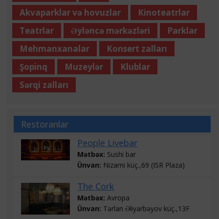
Akvaparklar və hovuzlar
Kinoteatrlar
Teatrlar
Əyləncə mərkəzləri
Parklar
Mehmanxanalar
Konsert zalları
Şopinq
Muzeylər
Klublar
Sərqi zalları
Restoranlar
People Livebar
Mətbəx:
Sushi bar
Ünvan:
Nizami küç.,69 (ISR Plaza)
The Cork
Mətbəx:
Avropa
Ünvan:
Tərlan Əliyarbəyov küç.,13F