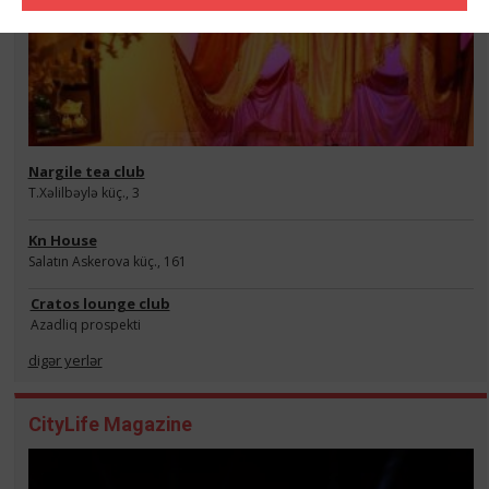
Nargile tea club
T.Xəlilbəylə küç., 3
Kn House
Salatın Askerova küç., 161
Cratos lounge club
Azadliq prospekti
digər yerlər
CityLife Magazine