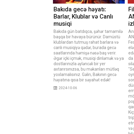
Bakıda gecə həyatı:
Fi
Barlar, Klublar və Canlı
A
musiqi
i
Bakıda gün batdıqca, şəhər tamamilə
Ani
başqa bir havaya bürünür. Damüstü
AN
klublardan tutmuş rahat barlara və
Fes
canlı musiqiyə qədər, burada gecə
elə
saatlarında həmişə nəsə baş verir.
edə
Əgər içki içmək, musiqi dinləmək və ya
da
dostlarınızla əyləncəli bir yer
sil
axtarırsınızsa, bu məkanları mütləq
"Se
yoxlamalısınız. Gəlin, Bakının gecə
oy
həyatına qısa bir səyahət edək!
so
düş
2024-10-06
em
mö
po
qa
Kiç
tr
etm
və 
bil