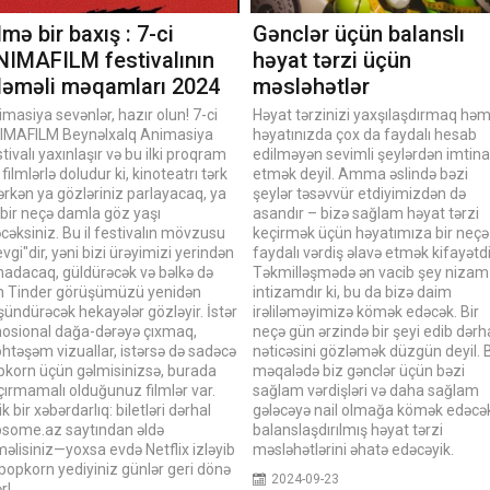
lmə bir baxış : 7-ci
Gənclər üçün balanslı
NIMAFILM festivalının
həyat tərzi üçün
zləməli məqamları 2024
məsləhətlər
masiya sevənlər, hazır olun! 7-ci
Həyat tərzinizi yaxşılaşdırmaq həm
IMAFILM Beynəlxalq Animasiya
həyatınızda çox da faydalı hesab
tivalı yaxınlaşır və bu ilki proqram
edilməyən sevimli şeylərdən imtina
 filmlərlə doludur ki, kinoteatrı tərk
etmək deyil. Amma əslində bəzi
rkən ya gözləriniz parlayacaq, ya
şeylər təsəvvür etdiyimizdən də
 bir neçə damla göz yaşı
asandır – bizə sağlam həyat tərzi
əcəksiniz. Bu il festivalın mövzusu
keçirmək üçün həyatımıza bir neçə
vgi"dir, yəni bizi ürəyimizi yerindən
faydalı vərdiş əlavə etmək kifayətdi
nadacaq, güldürəcək və bəlkə də
Təkmilləşmədə ən vacib şey nizam
n Tinder görüşümüzü yenidən
intizamdır ki, bu da bizə daim
ündürəcək hekayələr gözləyir. İstər
irəliləməyimizə kömək edəcək. Bir
osional dağa-dərəyə çıxmaq,
neçə gün ərzində bir şeyi edib dərh
htəşəm vizuallar, istərsə də sadəcə
nəticəsini gözləmək düzgün deyil. 
pkorn üçün gəlmisinizsə, burada
məqalədə biz gənclər üçün bəzi
çırmamalı olduğunuz filmlər var.
sağlam vərdişləri və daha sağlam
ik bir xəbərdarlıq: biletləri dərhal
gələcəyə nail olmağa kömək edəcə
ipsome.az saytından əldə
balanslaşdırılmış həyat tərzi
əlisiniz—yoxsa evdə Netflix izləyib
məsləhətlərini əhatə edəcəyik.
popkorn yediyiniz günlər geri dönə
2024-09-23
ər!