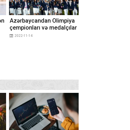
ən
Azərbaycandan Olimpiya
çempionları və medalçılar
2022-11-14