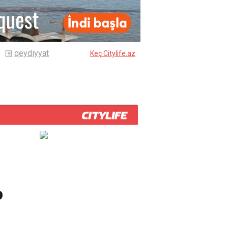
qeydiyyat
Keç Citylife.az
ə