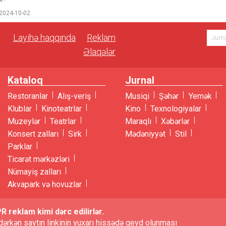
2024-10-02
Layihə haqqında
Reklam
Əlaqələr
Kataloq
Jurnal
Restoranlar
Alış-veriş
Musiqi
Şəhər
Yemək
Klublar
Kinoteatrlar
Kino
Texnologiyalar
Muzeylər
Teatrlar
Maraqlı
Xəbərlər
Konsert zalları
Sirk
Mədəniyyət
Stil
Parklar
Ticarət mərkəzləri
Nümayiş zalları
Akvapark və hovuzlar
PR reklam kimi dərc edilirlər.
edərkən saytın linkinin yuxarı hissədə qeyd olunması