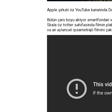
Apple şirkəti öz YouTube kanalında Due
Bütün çarx boyu aktyor smartfondan v
Skala öz tvitter səhifəsində filmin pl
və ən əyləncəli qısametrajlı filmini ç