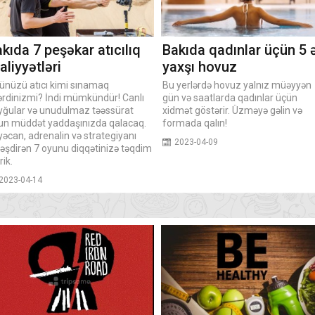
kıda 7 peşəkar atıcılıq
Bakıda qadınlar üçün 5 
aliyyətləri
yaxşı hovuz
ünüzü atıcı kimi sınamaq
Bu yerlərdə hovuz yalnız müəyyən
tərdinizmi? İndi mümkündür! Canlı
gün və saatlarda qadınlar üçün
yğular və unudulmaz təəssürat
xidmət göstərir. Üzməyə gəlin və
un müddət yaddaşınızda qalacaq.
formada qalın!
əcan, adrenalin və strategiyanı
2023-04-09
ləşdirən 7 oyunu diqqətinizə təqdim
rik.
2023-04-14