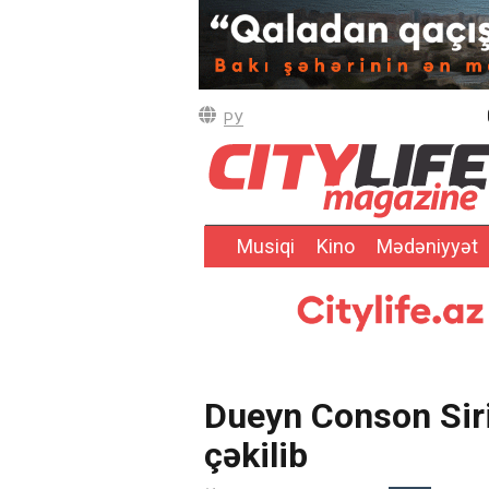
РУ
Musiqi
Kino
Mədəniyyət
Dueyn Conson Siri 
çəkilib