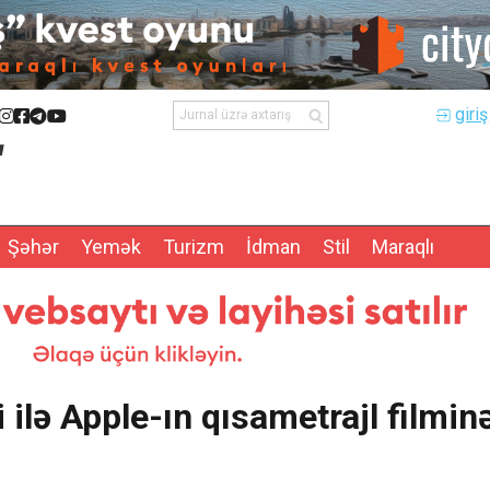
giriş
Şəhər
Yemək
Turizm
İdman
Stil
Maraqlı
ilə Apple-ın qısametrajl filmin