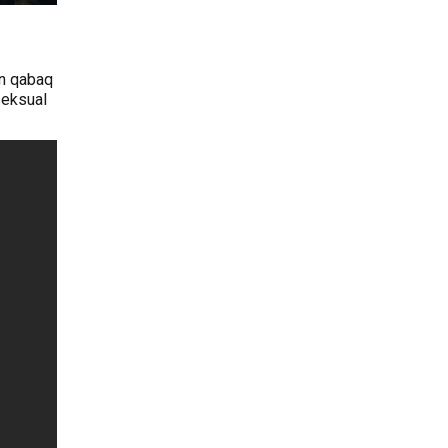
ün qabaq
 seksual