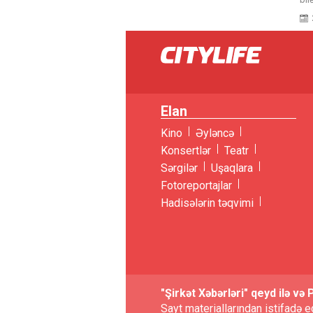
Elan
Kino
Əyləncə
Konsertlər
Teatr
Sərgilər
Uşaqlara
Fotoreportajlar
Hadisələrin təqvimi
"Şirkət Xəbərləri" qeyd ilə və 
Sayt materiallarından istifadə 