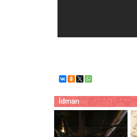
İdman