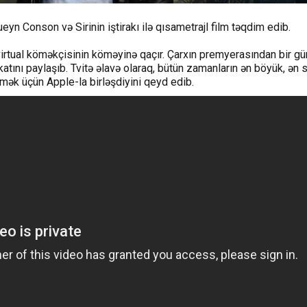
yn Conson və Sirinin iştirakı ilə qısametrajl film təqdim edib.
irtual köməkçisinin köməyinə qaçır. Çarxın premyerasından bir g
akatını paylaşıb. Tvitə əlavə olaraq, bütün zamanların ən böyük, ən
əkmək üçün Apple-la birləşdiyini qeyd edib.