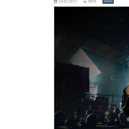
24.07.2017
9805
İDMAN