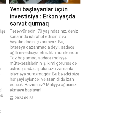
Yeni başlayanlar üçün
investisiya : Erkən yaşda
sərvət qurmaq
işə
Təsəvvür edin: 70 yaşındasınız, dəniz
kənarında istirahət edirsiniz və
həyatın dadını çıxarırsınız. Bu,
lotereya qazanmaqla deyil, sadəcə
ağıllı investisiya etməklə mümkündür.
Tez başlamaq, sadəcə maliyyə
mütəxəssislərinin işi kimi görünsə də,
r.
əslində, sadəcə pulunuzu zamanla
-
işləməyə buraxmaqdır. Bu bələdçi sizə
hər şeyi əyləncəli və asan dildə izah
edəcək. Hazırsınız? Maliyyə ağacınızı
al
əkməyə başlayın!
Bu
2024-09-23
k