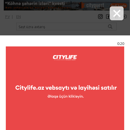
РУ
|
EN
qeydiyyat
giriş
Citylife Magazine
0:19
Menyu
Kataloq
Şopinq
Zərgərlik malları
Giancarlo Gioielli
Giancarlo Gioielli
Ünvan:
İnşaatçılar pr., 102
Telefon:
(+994 12) 497-61-41