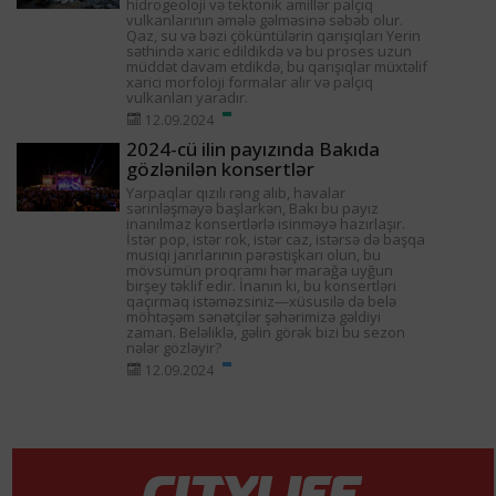
hidrogeoloji və tektonik amillər palçıq
vulkanlarının əmələ gəlməsinə səbəb olur.
Qaz, su və bəzi çöküntülərin qarışıqları Yerin
səthində xaric edildikdə və bu proses uzun
müddət davam etdikdə, bu qarışıqlar müxtəlif
xarici morfoloji formalar alır və palçıq
vulkanları yaradır.
12.09.2024
2024-cü ilin payızında Bakıda
gözlənilən konsertlər
Yarpaqlar qızılı rəng alıb, havalar
sərinləşməyə başlarkən, Bakı bu payız
inanılmaz konsertlərlə isinməyə hazırlaşır.
İstər pop, istər rok, istər caz, istərsə də başqa
musiqi janrlarının pərəstişkarı olun, bu
mövsümün proqramı hər marağa uyğun
birşey təklif edir. İnanın ki, bu konsertləri
qaçırmaq istəməzsiniz—xüsusilə də belə
möhtəşəm sənətçilər şəhərimizə gəldiyi
zaman. Beləliklə, gəlin görək bizi bu sezon
nələr gözləyir?
12.09.2024