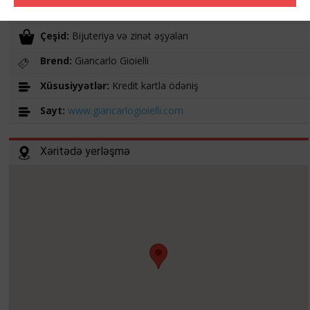
İş vaxtı:
10:00 -20:00
Çeşid:
Bijuteriya və zinət əşyaları
Brend:
Giancarlo Gioielli
Xüsusiyyətlər:
Kredit kartla ödəniş
Sayt:
www.giancarlogioielli.com
Xəritədə yerləşmə