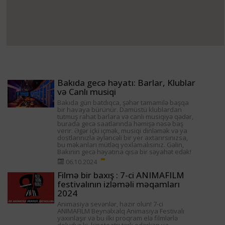
Bakıda gecə həyatı: Barlar, Klublar
və Canlı musiqi
Bakıda gün batdıqca, şəhər tamamilə başqa
bir havaya bürünür. Damüstü klublardan
tutmuş rahat barlara və canlı musiqiyə qədər,
burada gecə saatlarında həmişə nəsə baş
verir. Əgər içki içmək, musiqi dinləmək və ya
dostlarınızla əyləncəli bir yer axtarırsınızsa,
bu məkanları mütləq yoxlamalısınız. Gəlin,
Bakının gecə həyatına qısa bir səyahət edək!
06.10.2024
Filmə bir baxış : 7-ci ANIMAFILM
festivalının izləməli məqamları
2024
Animasiya sevənlər, hazır olun! 7-ci
ANIMAFILM Beynəlxalq Animasiya Festivalı
yaxınlaşır və bu ilki proqram elə filmlərlə