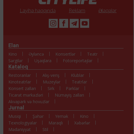
Layihə haqqında
Reklam
Əlaqələr
Elan
Kino
Əyləncə
Konsertlər
Teatr
Sərgilər
Uşaqlara
Fotoreportajlar
Kataloq
Restoranlar
Alış-veriş
Klublar
Kinoteatrlar
Muzeylər
Teatrlar
Konsert zalları
Sirk
Parklar
Ticarət mərkəzləri
Nümayiş zalları
Akvapark və hovuzlar
Jurnal
Musiqi
Şəhər
Yemək
Kino
Texnologiyalar
Maraqlı
Xəbərlər
Mədəniyyət
Stil