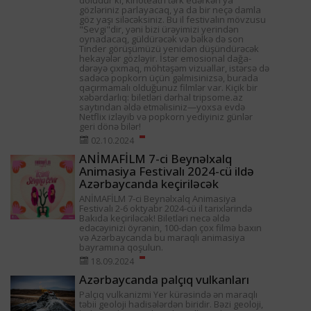
doludur ki, kinoteatrı tərk edərkən ya
gözləriniz parlayacaq, ya da bir neçə damla
göz yaşı siləcəksiniz. Bu il festivalın mövzusu
"Sevgi"dir, yəni bizi ürəyimizi yerindən
oynadacaq, güldürəcək və bəlkə də son
Tinder görüşümüzü yenidən düşündürəcək
hekayələr gözləyir. İstər emosional dağa-
dərəyə çıxmaq, möhtəşəm vizuallar, istərsə də
sadəcə popkorn üçün gəlmisinizsə, burada
qaçırmamalı olduğunuz filmlər var. Kiçik bir
xəbərdarlıq: biletləri dərhal tripsome.az
saytından əldə etməlisiniz—yoxsa evdə
Netflix izləyib və popkorn yediyiniz günlər
geri dönə bilər!
02.10.2024
ANİMAFİLM 7-ci Beynəlxalq
Animasiya Festivalı 2024-cü ildə
Azərbaycanda keçiriləcək
ANİMAFİLM 7-ci Beynəlxalq Animasiya
Festivalı 2-6 oktyabr 2024-cü il tarixlərində
Bakıda keçiriləcək! Biletləri necə əldə
edəcəyinizi öyrənin, 100-dən çox filmə baxın
və Azərbaycanda bu maraqlı animasiya
bayramına qoşulun.
18.09.2024
Azərbaycanda palçıq vulkanları
Palçıq vulkanizmi Yer kürəsində ən maraqlı
təbii geoloji hadisələrdən biridir. Bəzi geoloji,