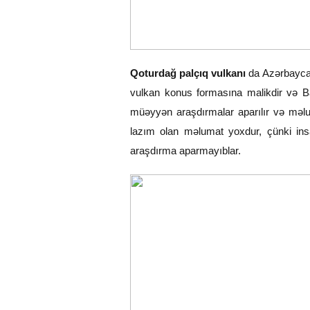
Qoturdağ palçıq vulkanı
da Azərbaycan
vulkan konus formasına malikdir və Ba
müəyyən araşdırmalar aparılır və məlu
lazım olan məlumat yoxdur, çünki ins
araşdırma aparmayıblar.