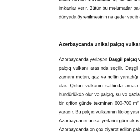
imkanlar verir. Bütün bu məlumatlar pa
dünyada öyrənilməsinin nə qədər vacib o
Azərbaycanda unikal palçıq vulkan
Azərbaycanda yerləşən
Daşgil palçıq 
palçıq vulkanı arasında seçilir. Daş
zamanı metan, qaz və neftin yaratdığı 
olar. Qrifon vulkanın səthində əmələ
hündürlükdə olur və palçıq, su və qazla
bir qrifon gündə təxminən 600-700 m² q
yaradır. Bu palçıq vulkanının litologiyası
Azərbaycanın unikal yerlərini görmək ist
Azərbaycanda ən çox ziyarət edilən palç