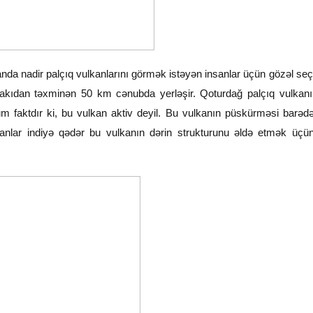
da nadir palçıq vulkanlarını görmək istəyən insanlar üçün gözəl seç
kıdan təxminən 50 km cənubda yerləşir. Qoturdağ palçıq vulkanı 
m faktdır ki, bu vulkan aktiv deyil. Bu vulkanın püskürməsi barəd
anlar indiyə qədər bu vulkanın dərin strukturunu əldə etmək üçü