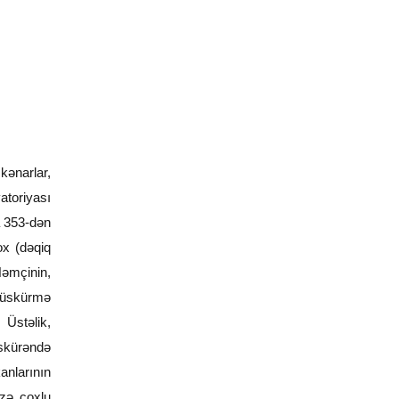
kənarlar,
atoriyası
a 353-dən
ox (dəqiq
Həmçinin,
 püskürmə
 Üstəlik,
üskürəndə
anlarının
izə çoxlu