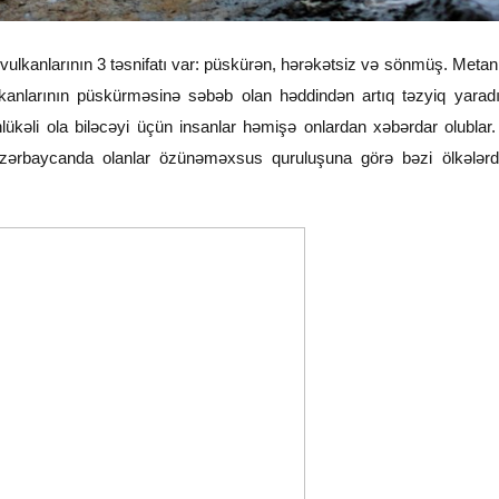
 vulkanlarının 3 təsnifatı var: püskürən, hərəkətsiz və sönmüş. Metan
lkanlarının püskürməsinə səbəb olan həddindən artıq təzyiq yaradı
ükəli ola biləcəyi üçün insanlar həmişə onlardan xəbərdar olublar
Azərbaycanda olanlar özünəməxsus quruluşuna görə bəzi ölkələrd