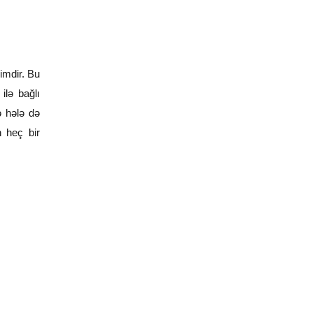
imdir. Bu
ilə bağlı
ə hələ də
n heç bir