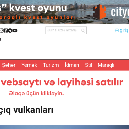
giriş
Şəhər
Yemək
Turizm
İdman
Stil
Maraqlı
ıq vulkanları