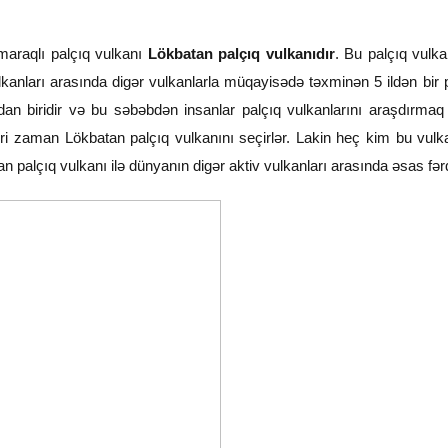
araqlı palçıq vulkanı
Lökbatan palçıq vulkanıdır
. Bu palçıq vulka
kanları arasında digər vulkanlarla müqayisədə təxminən 5 ildən bir
an biridir və bu səbəbdən insanlar palçıq vulkanlarını araşdırmaq
i zaman Lökbatan palçıq vulkanını seçirlər. Lakin heç kim bu vulk
n palçıq vulkanı ilə dünyanın digər aktiv vulkanları arasında əsas fərq