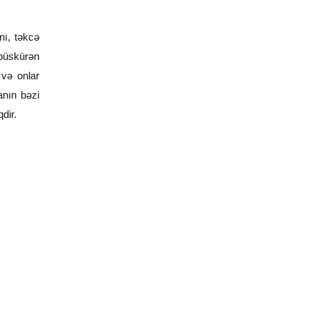
nı, təkcə
 püskürən
 və onlar
anın bəzi
dir.