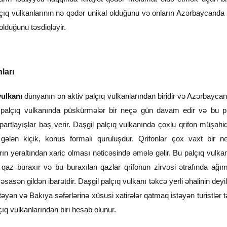
lçıq vulkanlarının nə qədər unikal olduğunu və onların Azərbaycanda
lduğunu təsdiqləyir.
ları
vulkanı
dünyanın ən aktiv palçıq vulkanlarından biridir və Azərbayca
gil palçıq vulkanında püskürmələr bir neçə gün davam edir və bu
partlayışlar baş verir. Daşgil palçıq vulkanında çoxlu qrifon müşah
 gələn kiçik, konus formalı quruluşdur. Qrifonlar çox vaxt bir 
rın yeraltından xaric olması nəticəsində əmələ gəlir. Bu palçıq vulka
az buraxır və bu buraxılan qazlar qrifonun zirvəsi ətrafında ağım
 əsasən gildən ibarətdir. Daşgil palçıq vulkanı təkcə yerli əhalinin dey
əyən və Bakıya səfərlərinə xüsusi xatirələr qatmaq istəyən turistlər t
ıq vulkanlarından biri hesab olunur.