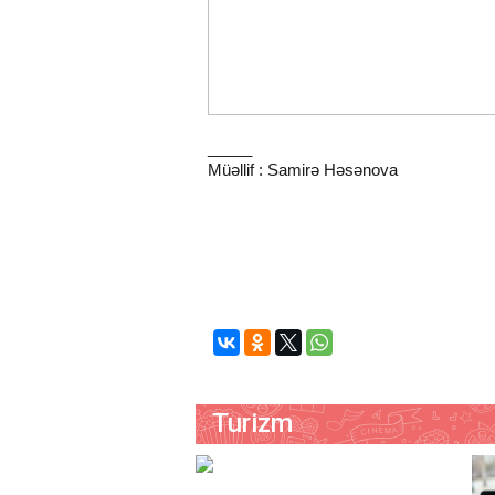
_____
Müəllif : Samirə Həsənova
Turizm