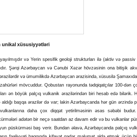
 unikal xüsusiyyətləri
yılmışdır və Yerin spesifik geoloji strukturları ilə (aktiv və passiv 
ıdır. Şərqi Azərbaycan və Cənubi Xəzər hövzəsinin ona bitişik akv
 ərazilərdir və ümumilikdə Azərbaycan ərazisində, xüsusilə Şamaxıd
təzahürləri mövcuddur. Qobustan rayonunda tədqiqatçılar 100-dən ç
nları ən böyük palçıq vulkanik ərazilərindən biri hesab edə bilərik. 
də aldığı başqa ərazilər də var; lakin Azərbaycanda hər gün ərzində
 vulkanlarına daha çox diqqət yetirilməsinin əsas səbəbi budur.
kürmələri adətən bir neçə saatdan az davam edir və bu vulkanlar p
uyun püskürməsi baş verir. Bundan əlavə, Azərbaycanda palçıq vulk
arın fəaliyyəti haqqında kifayət qədər məlumat əldə etmək üçün b