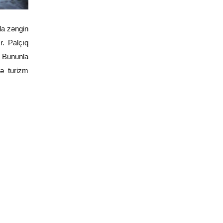
la zəngin
r. Palçıq
. Bununla
ə turizm