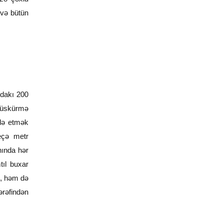
 və bütün
ndakı 200
 püskürmə
idə etmək
neçə metr
nında hər
tıl buxar
il, həm də
ərəfindən