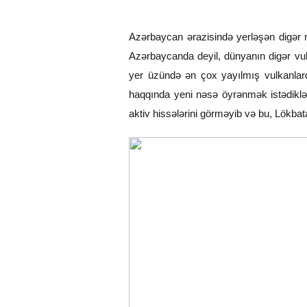
Azərbaycan ərazisində yerləşən digər m
Azərbaycanda deyil, dünyanın digər vul
yer üzündə ən çox yayılmış vulkanlard
haqqında yeni nəsə öyrənmək istədiklər
aktiv hissələrini görməyib və bu, Lökbata