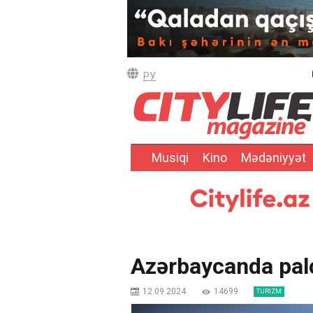
РУ
Musiqi
Kino
Mədəniyyət
Azərbaycanda palç
12.09.2024
14699
TURIZM