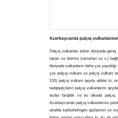
Azərbaycanda palçıq vulkanlarının
Palçıq vulkanları bütün dünyada geniş ya
təkan və ötürmə kəmərləri və s.) bağl
dünyada vulkanların daha çox yayıldığı
çox palçıq vulkanı və palçıq vulkanı 
120) palçıq vulkanı qeydə alıblar ki, o
tədqiqatçıların palçıq vulkanlarını qey
tezliyi fərqlidir və bu ölkədə palçıq
Azərbaycanda palçıq vulkanlarının püs
ətrafda karbohidrogen qazlarının və s
bütün növləri mövcuddur ki, bu da onl