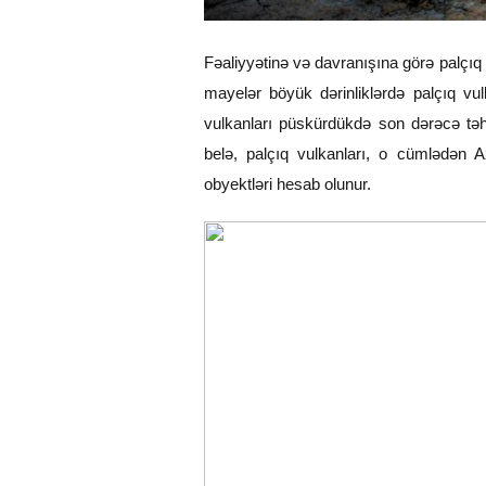
Fəaliyyətinə və davranışına görə palçıq
mayelər böyük dərinliklərdə palçıq vu
vulkanları püskürdükdə son dərəcə təhl
belə, palçıq vulkanları, o cümlədən 
obyektləri hesab olunur.