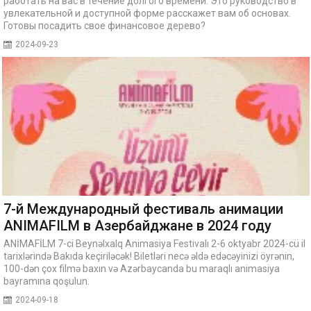
работать на вас в течение долгого времени. Это руководство в
увлекательной и доступной форме расскажет вам об основах.
Готовы посадить свое финансовое дерево?
2024-09-23
7-й Международный фестиваль анимации
ANIMAFILM в Азербайджане в 2024 году
ANİMAFİLM 7-ci Beynəlxalq Animasiya Festivalı 2-6 oktyabr 2024-cü il
tarixlərində Bakıda keçiriləcək! Biletləri necə əldə edəcəyinizi öyrənin,
100-dən çox filmə baxın və Azərbaycanda bu maraqlı animasiya
bayramına qoşulun.
2024-09-18