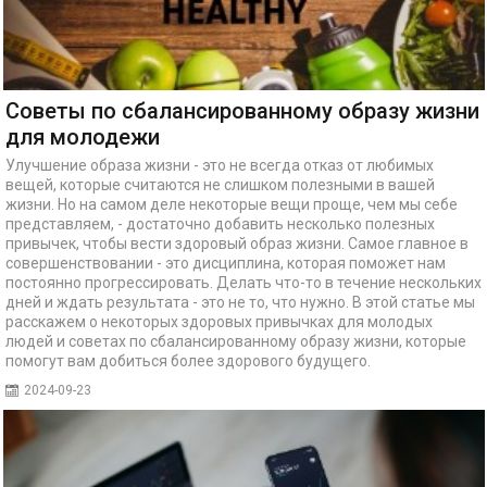
Советы по сбалансированному образу жизни
для молодежи
Улучшение образа жизни - это не всегда отказ от любимых
вещей, которые считаются не слишком полезными в вашей
жизни. Но на самом деле некоторые вещи проще, чем мы себе
представляем, - достаточно добавить несколько полезных
привычек, чтобы вести здоровый образ жизни. Самое главное в
совершенствовании - это дисциплина, которая поможет нам
постоянно прогрессировать. Делать что-то в течение нескольких
дней и ждать результата - это не то, что нужно. В этой статье мы
расскажем о некоторых здоровых привычках для молодых
людей и советах по сбалансированному образу жизни, которые
помогут вам добиться более здорового будущего.
2024-09-23