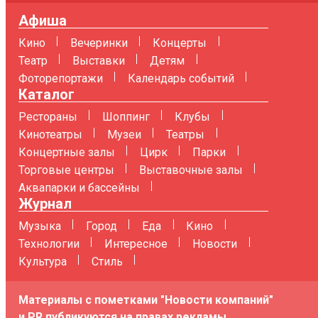
Афиша
Кино
Вечеринки
Концерты
Театр
Выставки
Детям
Фоторепортажи
Календарь событий
Каталог
Рестораны
Шоппинг
Клубы
Кинотеатры
Музеи
Театры
Концертные залы
Цирк
Парки
Торговые центры
Выставочные залы
Аквапарки и бассейны
Журнал
Музыка
Город
Еда
Кино
Технологии
Интересное
Новости
Культура
Стиль
Материалы с пометками "Новости компаний"
и PR публикуются на правах рекламы.