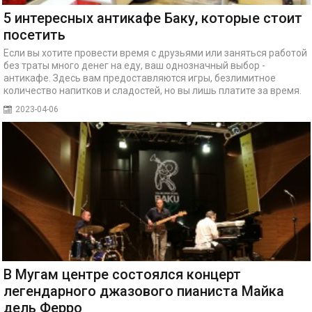
5 интересных антикафе Баку, которые стоит
посетить
Если вы хотите провести время с друзьями или заняться работой
без траты много денег на еду, ваш однозначный выбор -
антикафе. Здесь вам предоставляются игры, безлимитное
количество напитков и сладостей, но вы лишь платите за время.
2023-04-06
В Мугам центре состоялся концерт
легендарного джазового пианиста Майка
дель Ферро