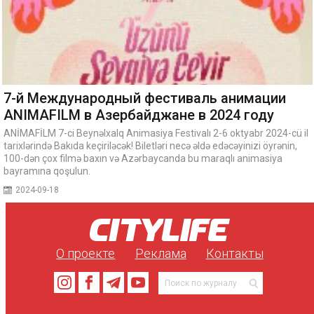
7-й Международный фестиваль анимации
ANIMAFILM в Азербайджане в 2024 году
ANİMAFİLM 7-ci Beynəlxalq Animasiya Festivalı 2-6 oktyabr 2024-cü il
tarixlərində Bakıda keçiriləcək! Biletləri necə əldə edəcəyinizi öyrənin,
100-dən çox filmə baxın və Azərbaycanda bu maraqlı animasiya
bayramına qoşulun.
2024-09-18
О проекте
Реклама
Контакты