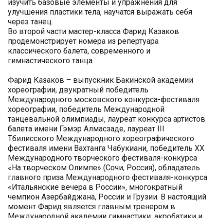
изучить базовые элементы и упражнения для
улучшения пластики тела, научатся выражать себя
через танец.
Во второй части мастер-класса Фарид Казаков
продемонстрирует номера из репертуара
классического балета, современного и
гимнастического танца.
Фарид Казаков – выпускник Бакинской академии
хореографии, двукратный победитель
Международного московского конкурса-фестиваля
хореографии, победитель Международной
танцевальной олимпиады, лауреат конкурса артистов
балета имени Гэмэр Алмасзаде, лауреат III
Тбилисского Международного хореографического
фестиваля имени Вахтанга Чабукиани, победитель XX
Международного творческого фестиваля-конкурса
«На творческом Олимпе» (Сочи, Россия), обладатель
главного приза Международного фестиваля-конкурса
«Итальянские вечера в России», многократный
чемпион Азербайджана, России и Грузии. В настоящий
момент Фарид является главным тренером в
Международной академии гимнастики, акробатики и