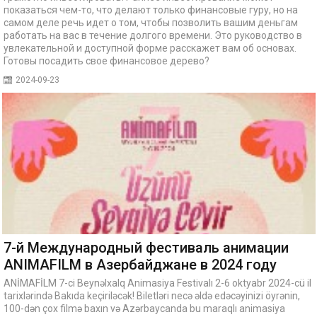
показаться чем-то, что делают только финансовые гуру, но на
самом деле речь идет о том, чтобы позволить вашим деньгам
работать на вас в течение долгого времени. Это руководство в
увлекательной и доступной форме расскажет вам об основах.
Готовы посадить свое финансовое дерево?
2024-09-23
7-й Международный фестиваль анимации
ANIMAFILM в Азербайджане в 2024 году
ANİMAFİLM 7-ci Beynəlxalq Animasiya Festivalı 2-6 oktyabr 2024-cü il
tarixlərində Bakıda keçiriləcək! Biletləri necə əldə edəcəyinizi öyrənin,
100-dən çox filmə baxın və Azərbaycanda bu maraqlı animasiya