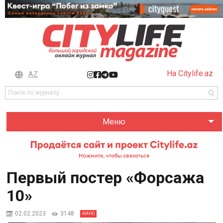
На Citylife.az
AZ
Меню
Первый постер «Форсажа
10»
02.02.2023
3148
КИНО