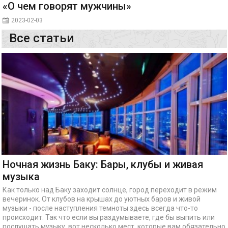
«О чем говорят мужчины»
2023-02-03
Все статьи
Ночная жизнь Баку: Бары, клубы и живая
музыка
Как только над Баку заходит солнце, город переходит в режим
вечеринок. От клубов на крышах до уютных баров и живой
музыки - после наступления темноты здесь всегда что-то
происходит. Так что если вы раздумываете, где бы выпить или
послушать музыку, вот несколько мест, которые вам обязательно