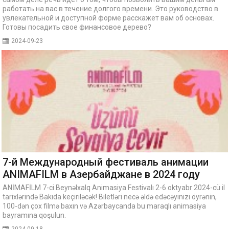
работать на вас в течение долгого времени. Это руководство в
увлекательной и доступной форме расскажет вам об основах.
Готовы посадить свое финансовое дерево?
2024-09-23
7-й Международный фестиваль анимации
ANIMAFILM в Азербайджане в 2024 году
ANİMAFİLM 7-ci Beynəlxalq Animasiya Festivalı 2-6 oktyabr 2024-cü il
tarixlərində Bakıda keçiriləcək! Biletləri necə əldə edəcəyinizi öyrənin,
100-dən çox filmə baxın və Azərbaycanda bu maraqlı animasiya
bayramına qoşulun.