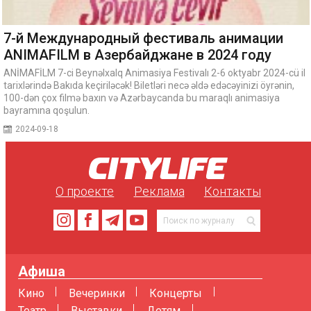
7-й Международный фестиваль анимации
ANIMAFILM в Азербайджане в 2024 году
ANİMAFİLM 7-ci Beynəlxalq Animasiya Festivalı 2-6 oktyabr 2024-cü il
tarixlərində Bakıda keçiriləcək! Biletləri necə əldə edəcəyinizi öyrənin,
100-dən çox filmə baxın və Azərbaycanda bu maraqlı animasiya
bayramına qoşulun.
2024-09-18
О проекте
Реклама
Контакты
Афиша
Кино
Вечеринки
Концерты
Театр
Выставки
Детям