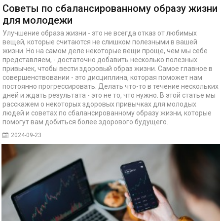
Советы по сбалансированному образу жизни
для молодежи
Улучшение образа жизни - это не всегда отказ от любимых
вещей, которые считаются не слишком полезными в вашей
жизни. Но на самом деле некоторые вещи проще, чем мы себе
представляем, - достаточно добавить несколько полезных
привычек, чтобы вести здоровый образ жизни. Самое главное в
совершенствовании - это дисциплина, которая поможет нам
постоянно прогрессировать. Делать что-то в течение нескольких
дней и ждать результата - это не то, что нужно. В этой статье мы
расскажем о некоторых здоровых привычках для молодых
людей и советах по сбалансированному образу жизни, которые
помогут вам добиться более здорового будущего.
2024-09-23