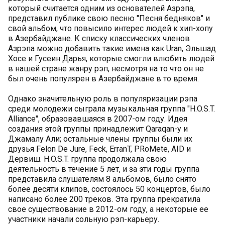
который считается одним из основателей Азрэпа,
представил публике свою песню "Песня бедняков" и
свой альбом, что повысило интерес людей к хип-хопу
в Азербайджане. К списку классических членов
Азрэпа можно добавить такие имена как Uran, Эльшад
Хосе и Гусеин Дарья, которые смогли влюбить людей
в нашей стране жанру рэп, несмотря на то что он не
был очень популярен в Азербайджане в то время.
Однако значительную роль в популяризации рэпа
среди молодежи сыграла музыкальная группа "H.O.S.T.
Alliance", образовавшаяся в 2007-ом году. Идея
создания этой группы принадлежит Qaraqan-у и
Джамалу Али; остальные члены группы были их
друзья Felon De Jure, Feck, ErranT, PRoMete, AID и
Дервиш. H.O.S.T. группа продолжала свою
деятельность в течение 5 лет, и за эти годы группа
представила слушателям 8 альбомов, было снято
более десяти клипов, состоялось 50 концертов, было
написано более 200 треков. Эта группа прекратила
свое существование в 2012-ом году, а некоторые ее
участники начали сольную рэп-карьеру.