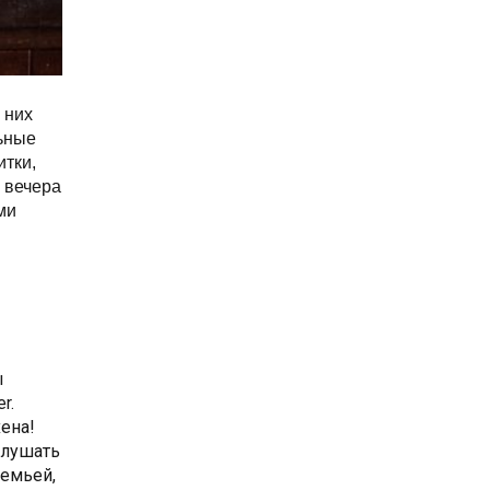
них 
ьные 
тки, 
вечера 
и 
 
r.
ена! 
лушать 
мьей, 