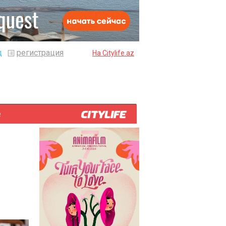
д
регистрация
На Citylife.az
е