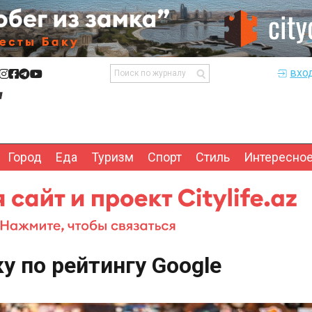
вхо
Город
Еда
Туризм
Спорт
Стиль
Интересно
у по рейтингу Google