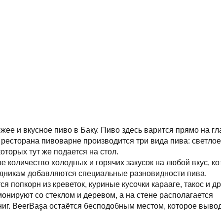
ее и вкусное пиво в Баку. Пиво здесь варится прямо на гла
 ресторана пивоварне производится три вида пива: светлое,
оторых тут же подается на стол.
е количество холодных и горячих закусок на любой вкус, ко
здникам добавляются специальные разновидности пива. 
попкорн из креветок, куриные кусочки карааге, такос и др.
онируют со стеклом и деревом, а на стене располагается 
иг. BeerBaşa остаётся бесподобным местом, которое вывод