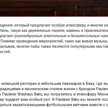
дения, который предлагает особую атмосферу, и многие из 
ель, такую ​​как деревянные панели, камины и привлекател
длагают разнообразные алкогольные и безалкогольные напи
 Помимо проведения мероприятий, таких как живая музыка, 
фильмов, многие пабы также являются популярными местам
остей. 
 немецкий ресторан и небольшая пивоварня в Баку, где вы
радициями и мюнхенским стилем жизни с брендом Paulane
 Paulaner Bräuhaus Baku, вы погрузитесь в атмосферу Мюнх
р подарит вам особый уют. В Paulaner Baku вы можете пос
диться захватывающими футбольными матчами вместе с се