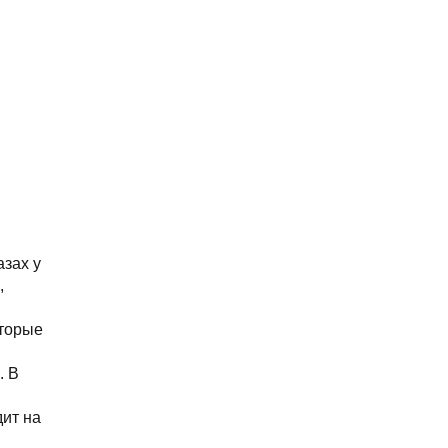
зах у 
 
торые 
 В 
ит на 