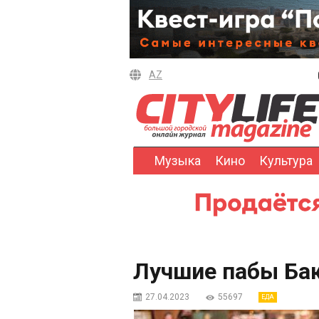
AZ
Музыка
Кино
Культура
Лучшие пабы Бак
27.04.2023
55697
ЕДА