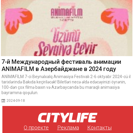
7-й Международный фестиваль анимации
ANIMAFILM в Азербайджане в 2024 году
ANİMAFİLM 7-ci Beynəlxalq Animasiya Festivalı 2-6 oktyabr 2024-cü il
tarixlərində Bakıda keçiriləcək! Biletləri necə əldə edəcəyinizi öyrənin,
100-dən çox filmə baxın və Azərbaycanda bu maraqlı animasiya
bayramına qoşulun.
2024-09-18
О проекте
Реклама
Контакты