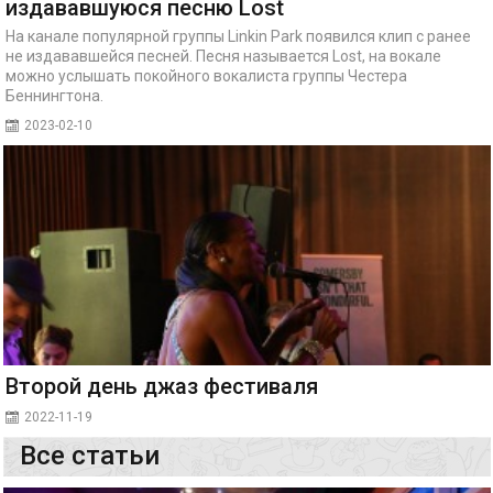
издававшуюся песню Lost
На канале популярной группы Linkin Park появился клип с ранее
не издававшейся песней. Песня называется Lost, на вокале
можно услышать покойного вокалиста группы Честера
Беннингтона.
2023-02-10
Второй день джаз фестиваля
2022-11-19
Все статьи