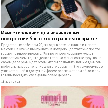
Инвестирование для начинающих:
построение богатства в раннем возрасте
Представьте себе: вам 70, вы отдыхаете на пляже и живете
мечтой. Не нужно выигрывать в лотерею - достаточно просто
грамотно инвестировать. Раннее инвестирование может
показаться чем-то, что делают только финансовые гуру, но на
самом деле речь идет о том, чтобы позволить вашим деньгам
работать на вас в течение долгого времени. Это руководство в
увлекательной и доступной форме расскажет вам об основах.
Готовы посадить свое финансовое дерево?
2024-09-23