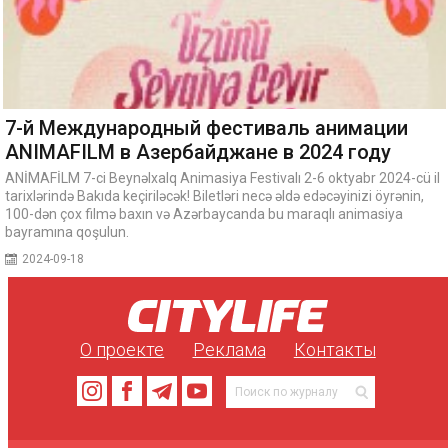
7-й Международный фестиваль анимации
ANIMAFILM в Азербайджане в 2024 году
ANİMAFİLM 7-ci Beynəlxalq Animasiya Festivalı 2-6 oktyabr 2024-cü il
tarixlərində Bakıda keçiriləcək! Biletləri necə əldə edəcəyinizi öyrənin,
100-dən çox filmə baxın və Azərbaycanda bu maraqlı animasiya
bayramına qoşulun.
2024-09-18
О проекте
Реклама
Контакты