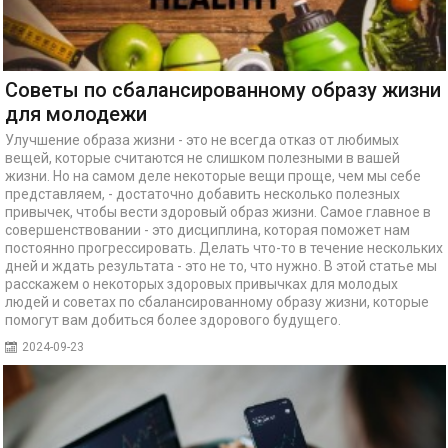
Советы по сбалансированному образу жизни
для молодежи
Улучшение образа жизни - это не всегда отказ от любимых
вещей, которые считаются не слишком полезными в вашей
жизни. Но на самом деле некоторые вещи проще, чем мы себе
представляем, - достаточно добавить несколько полезных
привычек, чтобы вести здоровый образ жизни. Самое главное в
совершенствовании - это дисциплина, которая поможет нам
постоянно прогрессировать. Делать что-то в течение нескольких
дней и ждать результата - это не то, что нужно. В этой статье мы
расскажем о некоторых здоровых привычках для молодых
людей и советах по сбалансированному образу жизни, которые
помогут вам добиться более здорового будущего.
2024-09-23