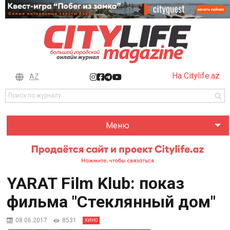
На Citylife.az
AZ
Меню
YARAT Film Klub: показ
фильма "Стеклянный дом"
08.06.2017
8531
КИНО