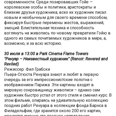
современности. Среди позировавших Гойе —
королевские особы и политики, аристократы и
близкие друзья художника; всех их художник писал
новым и необычным для своего времени способом,
фиксируя быстрые перемены жестов, выражений,
эмоций. Блистательная техника и способность
взглянуть на живопись по-новому превратили Гойю в
одного из самых почитаемых художников в мире, а,
возможно, и за всю историю.
30 июля в 13:00 в Park Cinema Flame Towers
"Ренуар – Неизвестный художник" (Renoir: Revered and
Reviled)
Режиссер: Фил Грабски
Пьера-Огюста Ренуара знают и любят в первую
очередь за его импрессионистские полотна с
изображением Парижа. Эти картины входят в
мировую сокровищницу живописи – однако сам
художник быстро устал от этого стиля и сменил курс. В
этом фильме, опираясь на удивительную коллекцию
поздних работ Ренуара в коллекции фонда Барнса в
Филадельфии, где хранится около 200 его картин,
изучается именно это позднее направление