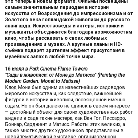
это теперь в новом формате. Фильмы посвящены
самым значительным периодам в истории
искусства от Возрождения до импрессионизма и от
Золотого века голландской живописи до русского
авангарда. Искусствоведы и актёры, историки и
музыканты объединятся благодаря возможностям
кино, чтобы рассказать о своих любимых
произведениях и музеях. А крупные планы и HD-
съёмка подарят зрителям эффект присутствия в
музейных залах в любой точке мира.
16 июля в Park Cinema Flame Towers
"Сады в живописи: от Моне до Матисса" (Painting the
Modern Garden: Monet to Matisse)
Клод Моне был одним из известнейших садоводов
мирового искусства и, как следствие, важнейшей
фигурой в истории живописи, посвящённой именно
садам. Но он был далеко не одинок в своём интересе
— достойный объект для своих художественных работ
видели в саде такие мастера, как Ван Гог, Писсарро,
Боннар, Сарджент и Матисс. Работы этих великих, а
также многих других художников представлены в
новой тематической выставке, организованной