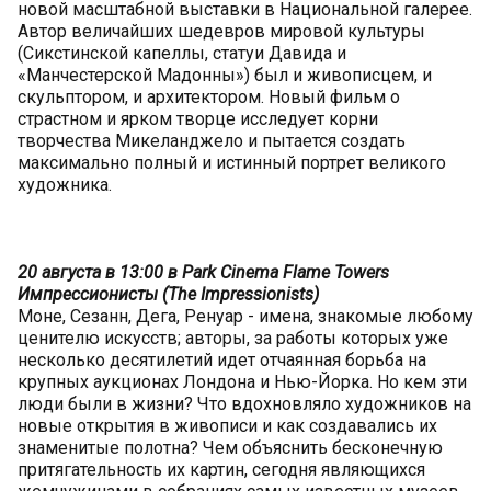
новой масштабной выставки в Национальной галерее.
Автор величайших шедевров мировой культуры
(Сикстинской капеллы, статуи Давида и
«Манчестерской Мадонны») был и живописцем, и
скульптором, и архитектором. Новый фильм о
страстном и ярком творце исследует корни
творчества Микеланджело и пытается создать
максимально полный и истинный портрет великого
художника.
20 августа в 13:00 в Park Cinema Flame Towers
Импрессионисты (The Impressionists)
Моне, Сезанн, Дега, Ренуар - имена, знакомые любому
ценителю искусств; авторы, за работы которых уже
несколько десятилетий идет отчаянная борьба на
крупных аукционах Лондона и Нью-Йорка. Но кем эти
люди были в жизни? Что вдохновляло художников на
новые открытия в живописи и как создавались их
знаменитые полотна? Чем объяснить бесконечную
притягательность их картин, сегодня являющихся