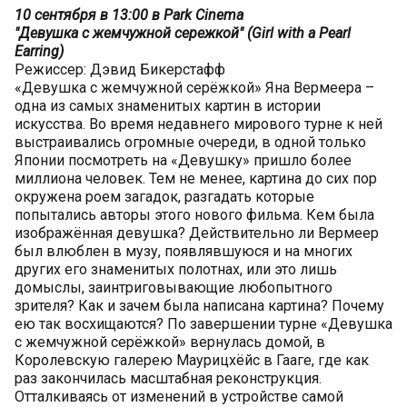
10 сентября в 13:00 в Park Cinema
"Девушка с жемчужной сережкой" (Girl with a Pearl
Earring)
Режиссер: Дэвид Бикерстафф
«Девушка с жемчужной серёжкой» Яна Вермеера –
одна из самых знаменитых картин в истории
искусства. Во время недавнего мирового турне к ней
выстраивались огромные очереди, в одной только
Японии посмотреть на «Девушку» пришло более
миллиона человек. Тем не менее, картина до сих пор
окружена роем загадок, разгадать которые
попытались авторы этого нового фильма. Кем была
изображённая девушка? Действительно ли Вермеер
был влюблен в музу, появлявшуюся и на многих
других его знаменитых полотнах, или это лишь
домыслы, заинтриговывающие любопытного
зрителя? Как и зачем была написана картина? Почему
ею так восхищаются? По завершении турне «Девушка
с жемчужной серёжкой» вернулась домой, в
Королевскую галерею Маурицхёйс в Гааге, где как
раз закончилась масштабная реконструкция.
Отталкиваясь от изменений в устройстве самой