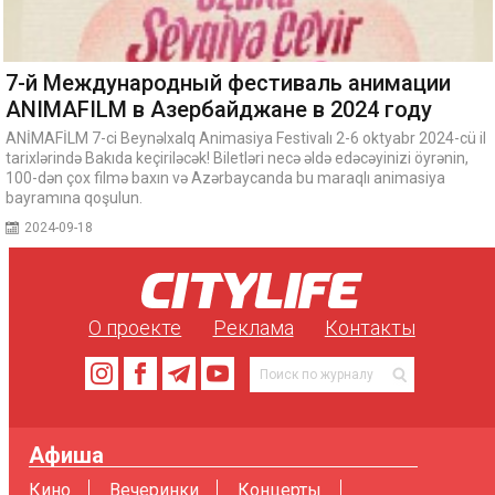
7-й Международный фестиваль анимации
ANIMAFILM в Азербайджане в 2024 году
ANİMAFİLM 7-ci Beynəlxalq Animasiya Festivalı 2-6 oktyabr 2024-cü il
tarixlərində Bakıda keçiriləcək! Biletləri necə əldə edəcəyinizi öyrənin,
100-dən çox filmə baxın və Azərbaycanda bu maraqlı animasiya
bayramına qoşulun.
2024-09-18
О проекте
Реклама
Контакты
Афиша
Кино
Вечеринки
Концерты