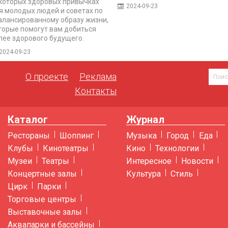
которых здоровых привычках
2024-09-23
я молодых людей и советах по
алансированному образу жизни,
торые помогут вам добиться
лее здорового будущего.
2024-09-23
О проекте
Реклама
Контакты
Каталог
Журнал
Рестораны
Шоппинг
Музыка
Город
Еда
Клубы
Кинотеатры
Кино
Технологии
Музеи
Театры
Интересное
Новости
Концертные залы
Культура
Стиль
Цирк
Парки
Торговые центры
Выставочные залы
Аквапарки и бассейны