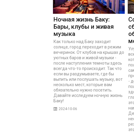
Ночная жизнь Баку:
С
Бары, клубы и живая
с
музыка
о
м
Как только над Баку заходит
солнце, город переходит в режим
Ул
вечеринок. От клубов на крышах до
вс
уютных баров и живой музыки -
ко
после наступления темноты здесь
по
всегда что-то происходит. Так что
са
если вы раздумываете, где бы
пр
выпить или послушать музыку, вот
- 
несколько мест, которые вам
по
обязательно нужно посетить.
зд
Давайте исследуем ночную жизнь
гл
Баку!
эт
на
2024-10-06
Де
не
ре
эт