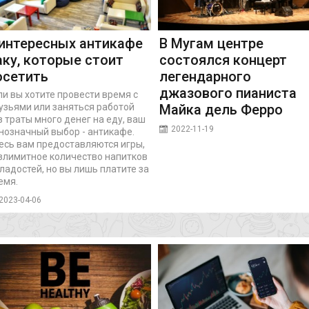
 интересных антикафе
В Мугам центре
аку, которые стоит
состоялся концерт
осетить
легендарного
джазового пианиста
ли вы хотите провести время с
узьями или заняться работой
Майка дель Ферро
з траты много денег на еду, ваш
2022-11-19
нозначный выбор - антикафе.
есь вам предоставляются игры,
злимитное количество напитков
сладостей, но вы лишь платите за
емя.
2023-04-06