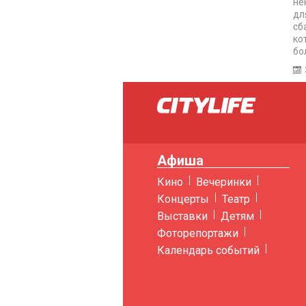
не
дл
сб
ко
бо
Афиша
Кино
Вечеринки
Концерты
Театр
Выставки
Детям
Фоторепортажи
Календарь событий