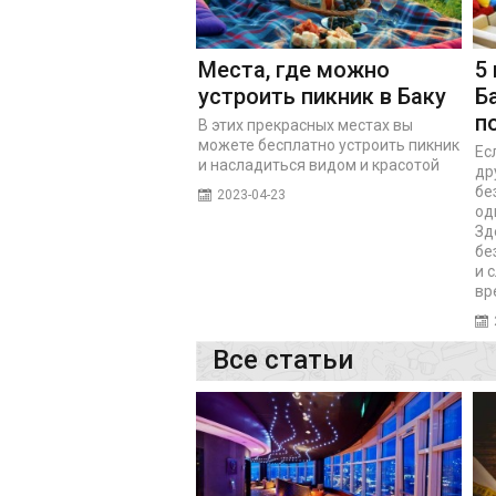
Места, где можно
5
устроить пикник в Баку
Б
п
В этих прекрасных местах вы
можете бесплатно устроить пикник
Ес
и насладиться видом и красотой
др
бе
2023-04-23
од
Зд
бе
и 
вр
Все статьи