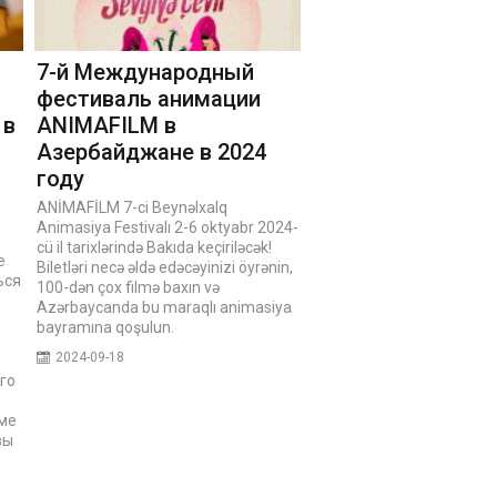
7-й Международный
фестиваль анимации
 в
ANIMAFILM в
Азербайджане в 2024
году
ANİMAFİLM 7-ci Beynəlxalq
Animasiya Festivalı 2-6 oktyabr 2024-
cü il tarixlərində Bakıda keçiriləcək!
е
Biletləri necə əldə edəcəyinizi öyrənin,
ься
100-dən çox filmə baxın və
Azərbaycanda bu maraqlı animasiya
bayramına qoşulun.
2024-09-18
го
рме
вы