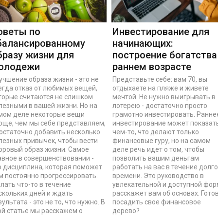
оветы по
Инвестирование для
балансированному
начинающих:
бразу жизни для
построение богатства
олодежи
раннем возрасте
учшение образа жизни - это не
Представьте себе: вам 70, вы
егда отказ от любимых вещей,
отдыхаете на пляже и живете
торые считаются не слишком
мечтой. Не нужно выигрывать в
лезными в вашей жизни. Но на
лотерею - достаточно просто
мом деле некоторые вещи
грамотно инвестировать. Ранне
още, чем мы себе представляем,
инвестирование может показат
достаточно добавить несколько
чем-то, что делают только
лезных привычек, чтобы вести
финансовые гуру, но на самом
оровый образ жизни. Самое
деле речь идет о том, чтобы
авное в совершенствовании -
позволить вашим деньгам
о дисциплина, которая поможет
работать на вас в течение долго
м постоянно прогрессировать.
времени. Это руководство в
лать что-то в течение
увлекательной и доступной фо
скольких дней и ждать
расскажет вам об основах. Гото
зультата - это не то, что нужно. В
посадить свое финансовое
ой статье мы расскажем о
дерево?