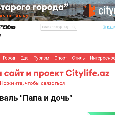
вхо
Город
Еда
Туризм
Спорт
Стиль
Интересно
аль "Папа и дочь"