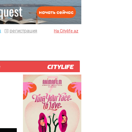
д
регистрация
На Citylife.az
е