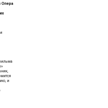
н Опера
их
ом
 фильма
ы»
вник,
омится
ию, и
е