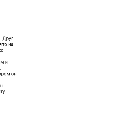
. Друг
что на
ко
ым и
.
ором он
он
ту.