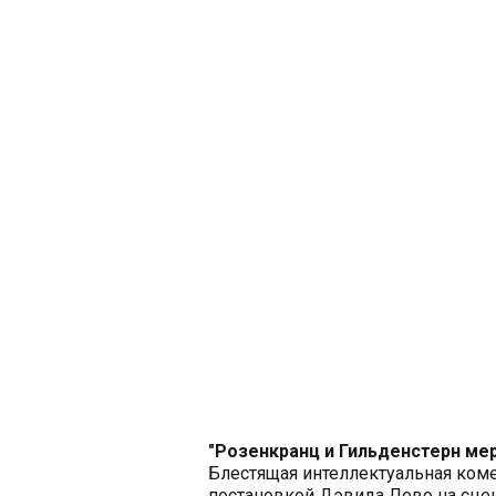
"Розенкранц и Гильденстерн ме
Блестящая интеллектуальная ком
постановкой Дэвида Лево на сцен