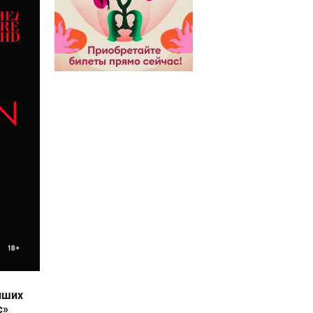
чших
с»