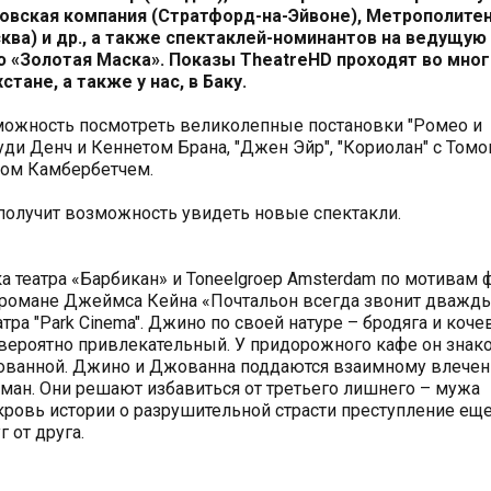
овская компания (Стратфорд-на-Эйвоне), Метрополите
ква) и др., а также спектаклей-номинантов на ведущую
 «Золотая Маска». Показы TheatreHD проходят во мног
стане, а также у нас, в Баку.
можность посмотреть великолепные постановки "Ромео и
уди Денч и Кеннетом Брана, "Джен Эйр", "Кориолан" с Том
том Камбербетчем.
 получит возможность увидеть новые спектакли.
а театра «Барбикан» и Toneelgroep Amsterdam по мотивам
а романе Джеймса Кейна «Почтальон всегда звонит дважд
тра "Park Cinema". Джино по своей натуре – бродяга и коче
вероятно привлекательный. У придорожного кафе он знак
жованной. Джино и Джованна поддаются взаимному влечен
ман. Они решают избавиться от третьего лишнего – мужа
ровь истории о разрушительной страсти преступление ещ
 от друга.