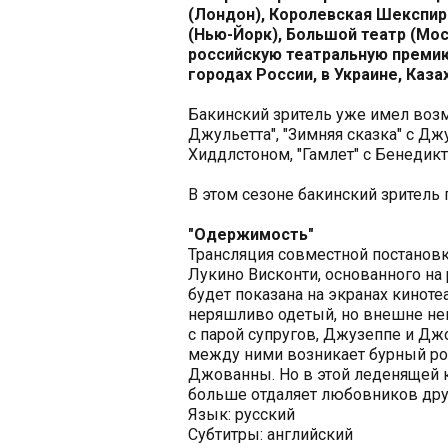
(Лондон), Королевская Шекспир
(Нью-Йорк), Большой театр (Мос
российскую театральную премию
городах России, в Украине, Казах
Бакинский зритель уже имел воз
Джульетта", "Зимняя сказка" с Дж
Хиддлстоном, "Гамлет" с Бенедик
В этом сезоне бакинский зритель
"Одержимость"
Трансляция совместной постановк
Лукино Висконти, основанного н
будет показана на экранах кинотеа
неряшливо одетый, но внешне не
с парой супругов, Джузеппе и Д
между ними возникает бурный ро
Джованны. Но в этой леденящей к
больше отдаляет любовников друг
Язык: русский
Субтитры: английский