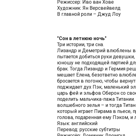
Режиссер: Иво ван Хове
Художник: Ян Версвейвелд
В главной роли – Джуд Лоу
"Сон в летнюю ночь"
Три истории, три сна.
Лизандр и Деметрий влюблены в 
пытается добиться руки девушки,
юношу не подходящей партией для
брак. Тогда Лизандр и Гермия ре
мешает Елена, безответно влюбле
бросается в погоню, чтобы верну
поджидает дух Пэк, маленький эль
царь фей и эльфов Оберон со свое
поделить мальчика-пажа Титании. 
волшебного зелья – и тогда Титан
который играет Пирама в пьесе, п
голова, подаренная ему Пэком, и 
Язык: английский
Перевод: русские субтитры
Режиссёр: Доминик Дромгул