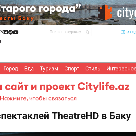
вхо
Город
Еда
Туризм
Спорт
Стиль
Интересно
пектаклей TheatreHD в Баку