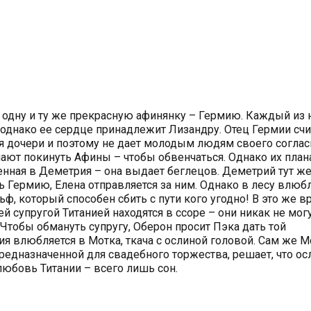
одну и ту же прекрасную афинянку – Гермию. Каждый из 
 однако ее сердце принадлежит Лизандру. Отец Гермии счи
 дочери и поэтому не дает молодым людям своего соглас
шают покинуть Афины – чтобы обвенчаться. Однако их пла
нная в Деметрия – она выдает беглецов. Деметрий тут ж
ть Гермию, Елена отправляется за ним. Однако в лесу влю
ф, который способен сбить с пути кого угодно! В это же в
й супругой Титанией находятся в ссоре – они никак не мог
Чтобы обмануть супругу, Оберон просит Пэка дать той
ия влюбляется в Мотка, ткача с ослиной головой. Сам же М
редназначенной для свадебного торжества, решает, что ос
любовь Титании – всего лишь сон.