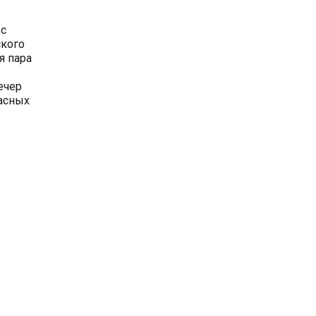
 с
ского
я пара
ечер
асных