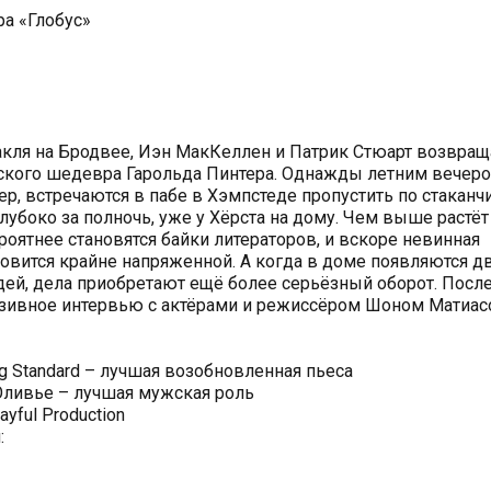
а «Глобус»
акля на Бродвее, Иэн МакКеллен и Патрик Стюарт возвра
еского шедевра Гарольда Пинтера. Однажды летним вечер
ер, встречаются в пабе в Хэмпстеде пропустить по стаканчи
лубоко за полночь, уже у Хёрста на дому. Чем выше растёт
роятнее становятся байки литераторов, и вскоре невинная
новится крайне напряженной. А когда в доме появляются д
ей, дела приобретают ещё более серьёзный оборот. Посл
юзивное интервью с актёрами и режиссёром Шоном Матиас
g Standard – лучшая возобновленная пьеса
ливье – лучшая мужская роль
yful Production
: