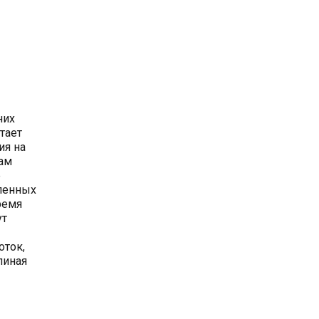
них
тает
ия на
нам
е
бленных
ремя
ут
оток,
линая