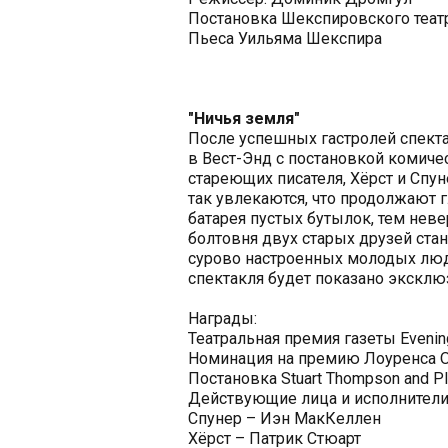
Постановка Шекспировского театр
Пьеса Уильяма Шекспира
"Ничья земля"
После успешных гастролей спект
в Вест-Энд с постановкой комич
стареющих писателя, Хёрст и Спун
так увлекаются, что продолжают г
батарея пустых бутылок, тем неве
болтовня двух старых друзей ста
сурово настроенных молодых люд
спектакля будет показано экскл
Награды:
Театральная премия газеты Evenin
Номинация на премию Лоуренса О
Постановка Stuart Thompson and Pla
Действующие лица и исполнители
Спунер – Иэн МакКеллен
Хёрст – Патрик Стюарт