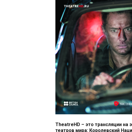
TheatreHD – это трансляции на 
театров мира: Королевский Нац