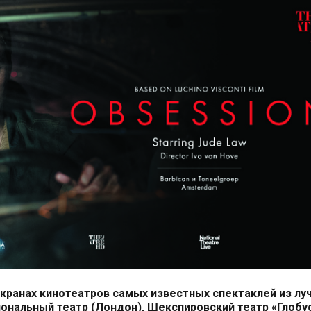
экранах кинотеатров самых известных спектаклей из лу
иональный театр (Лондон), Шекспировский театр «Глобу