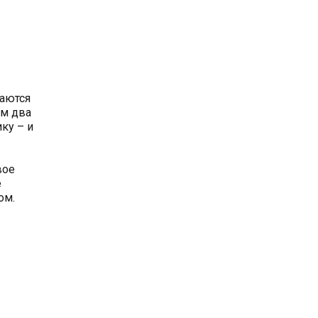
щаются
ом два
ку – и
вое
е
ом.