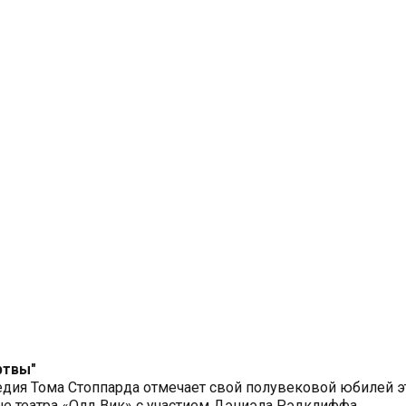
ртвы"
едия Тома Стоппарда отмечает свой полувековой юбилей э
е театра «Олд Вик» с участием Дэниэла Рэдклиффа.