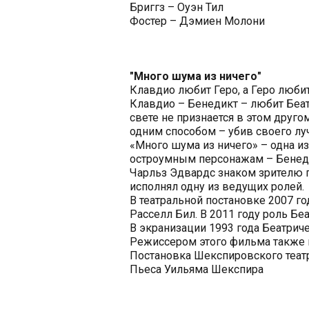
Бриггз – Оуэн Тил
Фостер – Дэмиен Молони
"Много шума из ничего"
Клавдио любит Геро, а Геро любит 
Клавдио – Бенедикт – любит Беатр
свете не признается в этом друг
одним способом – убив своего лу
«Много шума из ничего» – одна и
остроумным персонажам – Бенеди
Чарльз Эдвардс знаком зрителю п
исполнял одну из ведущих ролей.
В театральной постановке 2007 г
Расселл Бил. В 2011 году роль Бе
В экранизации 1993 года Беатрич
Режиссером этого фильма также 
Постановка Шекспировского театр
Пьеса Уильяма Шекспира