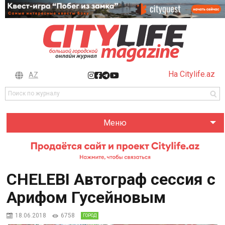
На Citylife.az
AZ
Меню
CHELEBI Автограф сессия с
Арифом Гусейновым
18.06.2018
6758
ГОРОД