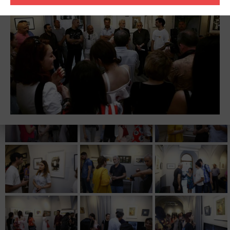
abstrakt əsərləri təqdim ediləcək. Bu axşam təqdim edilən sənət
əsərləri ilə tanış olmaq, həmçinin sənətkar ilə ünsiyyət qurmaq və
sərgidə təqdim olunan əsərlər haqqında ətraflı məlumat əldə
etmək mümkün olacaq.