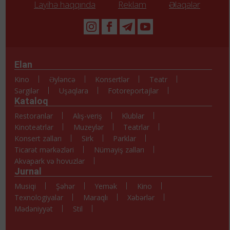
Layihə haqqında
Reklam
Əlaqələr
Elan
Kino
Əyləncə
Konsertlər
Teatr
Sərgilər
Uşaqlara
Fotoreportajlar
Kataloq
Restoranlar
Alış-veriş
Klublar
Kinoteatrlar
Muzeylər
Teatrlar
Konsert zalları
Sirk
Parklar
Ticarət mərkəzləri
Nümayiş zalları
Akvapark və hovuzlar
Jurnal
Musiqi
Şəhər
Yemək
Kino
Texnologiyalar
Maraqlı
Xəbərlər
Mədəniyyət
Stil