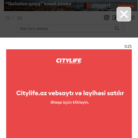
РУ
|
EN
qeydiyyat
giriş
Citylife Magazine
0:25
Menyu
Fotoreportajlar
Nazim Şahın sərgisi "Mənfi 13"
13 Июня - 18 Июня
20 şəkil
sərgilər
Fotoreportajlar (Nazim Şahın sərgisi "Mənfi 13")
1
/20
13 iyun 2019-cu il 19: 00-da müasir incəsənət sərgisində "Emin
Qəhrəmanov rəsm qalereyası" sənətçi Nazim Şahın "Mənfi 13"
fərdi sərgisi açılacaq. Sərgidə sərgiyə qatılan rəssamın qrafiki