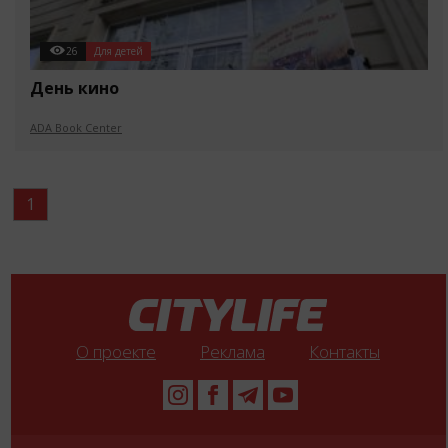
26
Для детей
День кино
ADA Book Center
1
О проекте
Реклама
Контакты