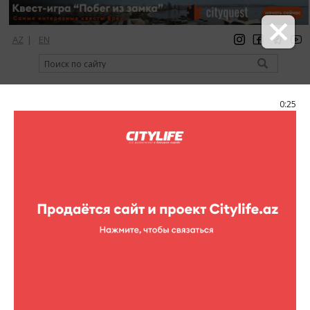
AZ
|
EN
регистрация
вход
Citylife Magazine
0:25
Меню
Фоторепортажи
Все фоторепортажи
Театр
Концерты
Кино
Выставки
Спорт
Шопинг
Рестораны
Клубы
Цирк
Книги
Для детей
Активный отдых
Кино в других местах