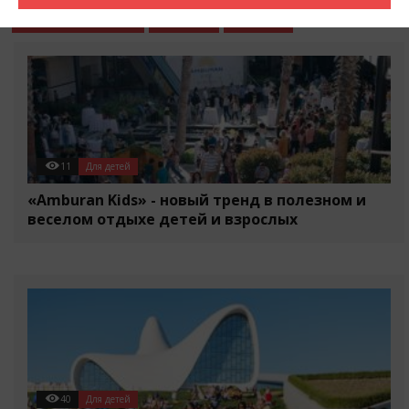
События в городе
Разное
Статьи
11
Для детей
«Amburan Kids» - новый тренд в полезном и
веселом отдыхе детей и взрослых
40
Для детей