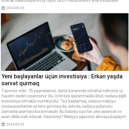
edəcək balanslaşdırılmış həyat tərzi məsləhətlərini əhatə edəcəyik.
2024-09-23
Yeni başlayanlar üçün investisiya : Erkən yaşda
sərvət qurmaq
Təsəvvür edin: 70 yaşındasınız, dəniz kənarında istirahət edirsiniz və
həyatın dadını çıxarırsınız. Bu, lotereya qazanmaqla deyil, sadəcə ağıllı
investisiya etməklə mümkündür. Tez başlamaq, sadəcə maliyyə
mütəxəssislərinin işi kimi görünsə də, əslində, sadəcə pulunuzu
zamanla işləməyə buraxmaqdır. Bu bələdçi sizə hər şeyi əyləncəli və
asan dildə izah edəcək. Hazırsınız? Maliyyə ağacınızı əkməyə başlayın!
2024-09-23