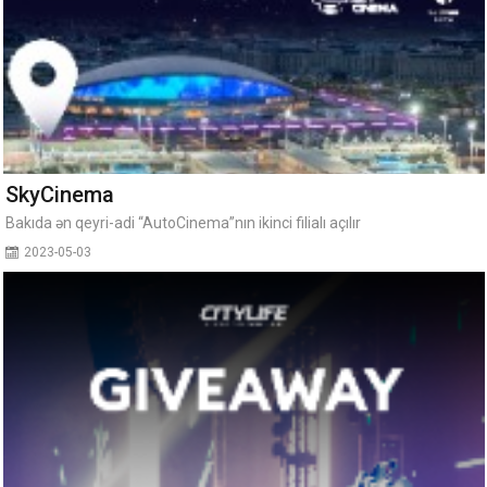
SkyCinema
Bakıda ən qeyri-adi “AutoCinema”nın ikinci filialı açılır
2023-05-03