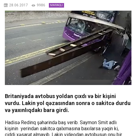
28.06.2017
9986
MARAQLI
Britaniyada avtobus yoldan çıxdı və bir kişini
vurdu. Lakin yol qəzasından sonra o sakitcə durdu
və yaxınlıqdakı bara girdi.
Hadisə Redinq şəhərində baş verib. Saymon Smit adlı
kişinin yerindən sakitcə qalxmasına baxılarsa yəqin ki,
ciddi xəsarət almayıb. Lakin videodan avtobusun onu bir