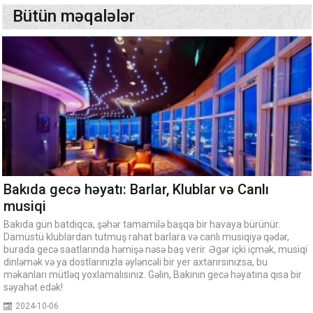
Bütün məqalələr
Bakıda gecə həyatı: Barlar, Klublar və Canlı
musiqi
Bakıda gün batdıqca, şəhər tamamilə başqa bir havaya bürünür.
Damüstü klublardan tutmuş rahat barlara və canlı musiqiyə qədər,
burada gecə saatlarında həmişə nəsə baş verir. Əgər içki içmək, musiqi
dinləmək və ya dostlarınızla əyləncəli bir yer axtarırsınızsa, bu
məkanları mütləq yoxlamalısınız. Gəlin, Bakının gecə həyatına qısa bir
səyahət edək!
2024-10-06