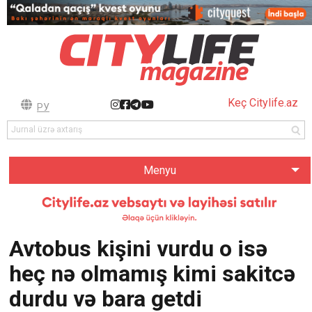
Keç Citylife.az
РУ
Menyu
Avtobus kişini vurdu o isə
heç nə olmamış kimi sakitcə
durdu və bara getdi