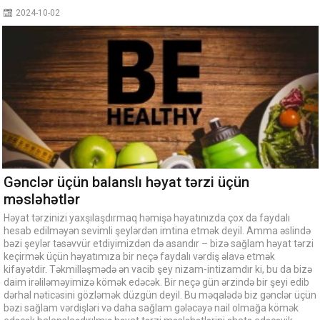
2024-10-02
Gənclər üçün balanslı həyat tərzi üçün
məsləhətlər
Həyat tərzinizi yaxşılaşdırmaq həmişə həyatınızda çox da faydalı
hesab edilməyən sevimli şeylərdən imtina etmək deyil. Amma əslində
bəzi şeylər təsəvvür etdiyimizdən də asandır – bizə sağlam həyat tərzi
keçirmək üçün həyatımıza bir neçə faydalı vərdiş əlavə etmək
kifayətdir. Təkmilləşmədə ən vacib şey nizam-intizamdır ki, bu da bizə
daim irəliləməyimizə kömək edəcək. Bir neçə gün ərzində bir şeyi edib
dərhal nəticəsini gözləmək düzgün deyil. Bu məqalədə biz gənclər üçün
bəzi sağlam vərdişləri və daha sağlam gələcəyə nail olmağa kömək