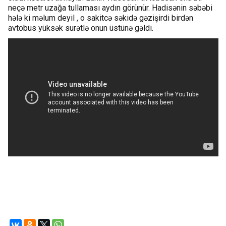
neçə metr uzağa tullaması aydın görünür. Hadisənin səbəbi
hələ ki məlum deyil , o sakitcə səkidə gəzişirdi birdən
avtobus yüksək surətlə onun üstünə gəldi.