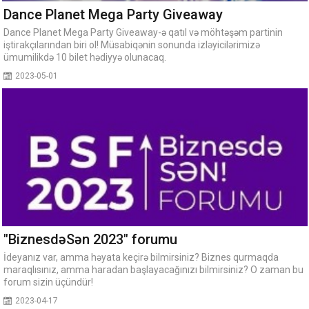
Dance Planet Mega Party Giveaway
Dance Planet Mega Party Giveaway-ə qatıl və möhtəşəm partinin
iştirakçılarından biri ol! Müsabiqənin sonunda izləyicilərimizə
ümumilikdə 10 bilet hədiyyə olunacaq.
2023-05-01
"BiznesdəSən 2023" forumu
İdeyanız var, amma həyata keçirə bilmirsiniz? Biznes qurmaqda
maraqlısınız, amma haradan başlayacağınızı bilmirsiniz? O zaman bu
forum sizin üçündür!
2023-04-17