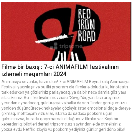
Filmə bir baxış : 7-ci ANIMAFILM festivalının
izləməli məqamları 2024
Animasiya sevənlər, hazır olun! 7-ci ANIMAFILM Beynəlxalq Animasiya
Festivalı yaxınlaşır və bu ilki proqram elə filmlərlə doludur ki, kinoteatrı
tərk edərkən ya gözləriniz parlayacaq, ya da bir neçə damla göz yaşı
siləcəksiniz. Bu il festivalın mövzusu "Sevgi"dir, yəni bizi ürəyimizi
yerindən oynadacaq, güldürəcək və bəlkə də son Tinder görüşümüzü
yenidən düşündürəcək hekayələr gözləyir. İstər emosional dağa-dərəyə
çıxmaq, möhtəşəm vizuallar, istərsə də sadəcə popkorn üçün
gəlmisinizsə, burada qaçırmamalı olduğunuz filmlər var. Kiçik bir
xəbərdarlıq: biletləri dərhal tripsome.az saytından əldə etməlisiniz—
yoxsa evdə Netflix izləyib və popkorn yediyiniz günlər geri dönə bilər!