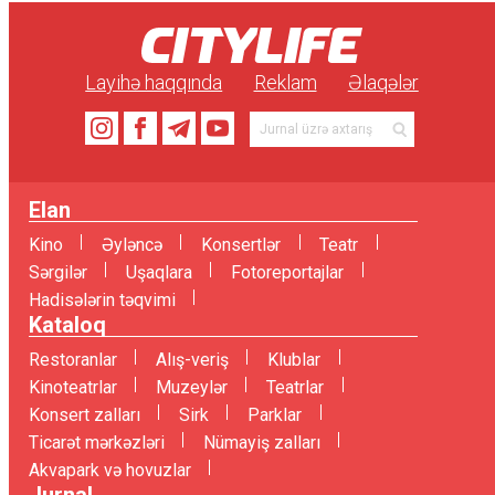
Layihə haqqında
Reklam
Əlaqələr
Elan
Kino
Əyləncə
Konsertlər
Teatr
Sərgilər
Uşaqlara
Fotoreportajlar
Hadisələrin təqvimi
Kataloq
Restoranlar
Alış-veriş
Klublar
Kinoteatrlar
Muzeylər
Teatrlar
Konsert zalları
Sirk
Parklar
Ticarət mərkəzləri
Nümayiş zalları
Akvapark və hovuzlar