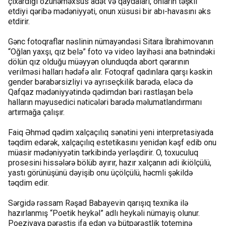
çıxardığı özünəməxsus adət və qaydaları, onların təşkil
etdiyi qəribə mədəniyyəti, onun xüsusi bir abı-havasını əks
etdirir.
Gənc fotoqraflar nəslinin nümayəndəsi Sitara İbrahimovanın
“Oğlan yaxşı, qız belə” foto və video layihəsi ana bətnindəki
dölün qız olduğu müəyyən olunduqda abort qərarının
verilməsi halları hədəfə alır. Fotoqraf qadınlara qarşı kəskin
gender bərabərsizliyi və ayrıseçkilik barədə, eləcə də
Qafqaz mədəniyyətində qədimdən bəri rastlaşan belə
halların məyusedici nəticələri barədə məlumatlandırmanı
artırmağa çalışır.
Faiq Əhməd qədim xalçaçılıq sənətini yeni interpretasiyada
təqdim edərək, xalçaçılıq estetikasını yenidən kəşf edib onu
müasir mədəniyyətin tərkibində yerləşdirir. O, toxuculuq
prosesini hissələrə bölüb ayırır, hazır xalçanın adi ikiölçülü,
yastı görünüşünü dəyişib onu üçölçülü, həcmli şəkildə
təqdim edir.
Sərgidə rəssam Rəşad Babayevin qarışıq texnika ilə
hazırlanmış “Poetik heykəl” adlı heykəli nümayiş olunur.
Poeziyaya pərəstiş ifa edən və bütpərəstlik toteminə