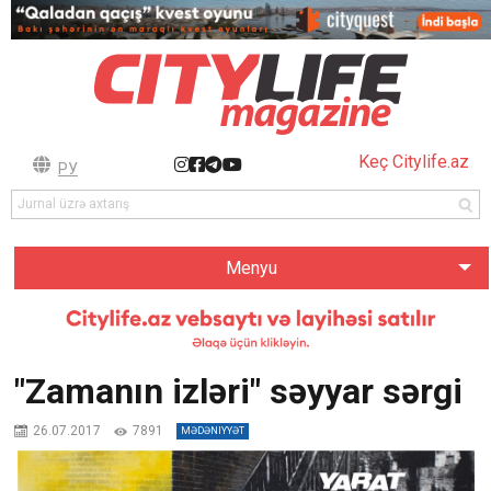
Keç Citylife.az
РУ
Menyu
"Zamanın izləri" səyyar sərgi
26.07.2017
7891
MƏDƏNIYYƏT