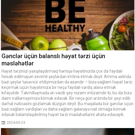
Gənclər üçün balanslı həyat tərzi üçün
məsləhətlər
Həyat tərzinizi yaxşılaşdırmaq həmişə həyatınızda çox da faydalı
hesab edilməyən sevimli şeylərdən imtina etmək deyil. Amma əslində
bəzi şeylər təsəvvür etdiyimizdən də asandır – bizə sağlam həyat tərzi
keçirmək üçün həyatımıza bir neçə faydalı vərdiş əlavə etmək
kifayətdir. Təkmilləşmədə ən vacib şey nizam-intizamdır ki, bu da bizə
daim irəliləməyimizə kömək edəcək. Bir neçə gün ərzində bir şeyi edib
dərhal nəticəsini gözləmək düzgün deyil. Bu məqalədə biz gənclər üçün
bəzi sağlam vərdişləri və daha sağlam gələcəyə nail olmağa kömək
edəcək balanslaşdırılmış həyat tərzi məsləhətlərini əhatə edəcəyik.
2024-09-23