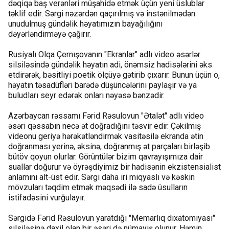
dəqiqə baş verənləri müşahidə etmək üçün yeni üslublar
təklif edir. Sərgi nəzərdən qaçırılmış və instənilmədən
unudulmuş gündəlik həyatımızın bayağılığını
dəyərləndirməyə çağırır.
Rusiyalı Olqa Çernışovanın "Ekranlar" adlı video əsərlər
silsiləsində gündəlik həyatın adi, önəmsiz hadisələrini əks
etdirərək, bəsitliyi poetik ölçüyə gətirib çıxarır. Bunun üçün o,
həyatın təsadüfləri barədə düşüncələrini paylaşır və ya
buludları seyr edərək onları nəyəsə bənzədir.
Azərbaycan rəssamı Fərid Rəsulovun "Ətalət" adlı video
əsəri qəssabın necə ət doğradığını təsvir edir. Çəkilmiş
videonu geriyə hərəkətləndirmək vasitəsilə ekranda ətin
doğranması yerinə, əksinə, doğranmış ət parçaları birləşib
bütöv qoyun olurlar. Görüntülər bizim qavrayışımıza dair
suallar doğurur və öyrəşdiyimiz bir hadisənin ekzistensialist
anlamını alt-üst edir. Sərgi daha iri miqyaslı və kəskin
mövzuları təqdim etmək məqsədi ilə sadə üsulların
istifadəsini vurğulayır.
Sərgidə Fərid Rəsulovun yaratdığı "Memarlıq dixatomiyası"
silsiləsinə daxil olan bir əsəri də nümayiş olunur. Həmin