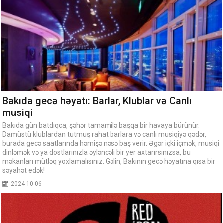
Bakıda gecə həyatı: Barlar, Klublar və Canlı
musiqi
Bakıda gün batdıqca, şəhər tamamilə başqa bir havaya bürünür.
Damüstü klublardan tutmuş rahat barlara və canlı musiqiyə qədər,
burada gecə saatlarında həmişə nəsə baş verir. Əgər içki içmək, musiqi
dinləmək və ya dostlarınızla əyləncəli bir yer axtarırsınızsa, bu
məkanları mütləq yoxlamalısınız. Gəlin, Bakının gecə həyatına qısa bir
səyahət edək!
2024-10-06