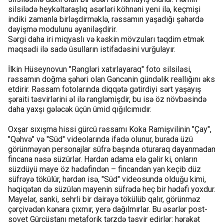
silsilədə heykəltəraşlıq əsərləri köhnəni yeni ilə, keçmişi
indiki zamanla birləşdirməklə, rəssamın yaşadığı şəhərdə
dəyişmə modulunu əyaniləşdirir.
Sərgi daha iri miqyaslı və kəskin mövzuları təqdim etmək
məqsədi ilə sadə üsulların istifadəsini vurğulayır.
İlkin Hüseynovun "Rəngləri xatırlayaraq" foto silsiləsi,
rəssamın doğma şəhəri olan Gəncənin gündəlik reallığını əks
etdirir. Rəssam fotolarında diqqətə gətirdiyi sərt yaşayış
şəraiti təsvirlərini əl ilə rəngləmişdir, bu isə öz növbəsində
daha yaxşı gələcək üçün ümid qığılcımıdır.
Oxşar sıxışma hissi gürcü rəssamı Koka Ramişvilinin "Çay",
"Qəhvə" və "Süd" videolarında ifadə olunur, burada üzü
görünməyən personajlar süfrə başında oturaraq dayanmadan
fincana nəsə süzürlər. Hərdən adama elə gəlir ki, onların
süzdüyü maye öz hədəfindən – fincandan yan keçib düz
süfrəyə tökülür, hərdən isə, "Süd" videosunda olduğu kimi,
həqiqətən də süzülən mayenin süfrədə heç bir hədəfi yoxdur.
Mayelər, sanki, sehrli bir dairəyə tökülüb qalır, görünməz
çərçivədən kənara çıxmır, yerə dağılmırlar. Bu əsərlər post-
sovet Gürcüstanı metaforik tərzdə təsvir edirlər: hərəkət