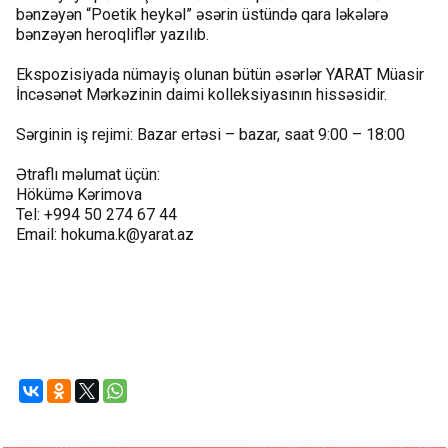
bənzəyən “Poetik heykəl” əsərin üstündə qara ləkələrə
bənzəyən heroqliflər yazılıb.
Ekspozisiyada nümayiş olunan bütün əsərlər YARAT Müasir
İncəsənət Mərkəzinin daimi kolleksiyasının hissəsidir.
Sərginin iş rejimi: Bazar ertəsi – bazar, saat 9:00 – 18:00
Ətraflı məlumat üçün:
Hökümə Kərimova
Tel: +994 50 274 67 44
Email: hokuma.k@yarat.az