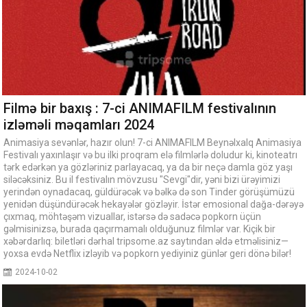
Filmə bir baxış : 7-ci ANIMAFILM festivalının
izləməli məqamları 2024
Animasiya sevənlər, hazır olun! 7-ci ANIMAFILM Beynəlxalq Animasiya
Festivalı yaxınlaşır və bu ilki proqram elə filmlərlə doludur ki, kinoteatrı
tərk edərkən ya gözləriniz parlayacaq, ya da bir neçə damla göz yaşı
siləcəksiniz. Bu il festivalın mövzusu "Sevgi"dir, yəni bizi ürəyimizi
yerindən oynadacaq, güldürəcək və bəlkə də son Tinder görüşümüzü
yenidən düşündürəcək hekayələr gözləyir. İstər emosional dağa-dərəyə
çıxmaq, möhtəşəm vizuallar, istərsə də sadəcə popkorn üçün
gəlmisinizsə, burada qaçırmamalı olduğunuz filmlər var. Kiçik bir
xəbərdarlıq: biletləri dərhal tripsome.az saytından əldə etməlisiniz—
yoxsa evdə Netflix izləyib və popkorn yediyiniz günlər geri dönə bilər!
2024-10-02