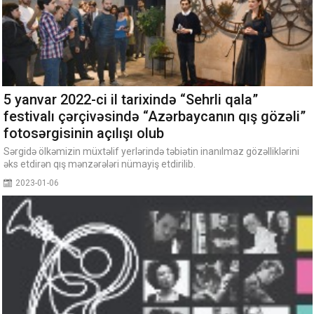
5 yanvar 2022-ci il tarixində “Sehrli qala”
festivalı çərçivəsində “Azərbaycanın qış gözəli”
fotosərgisinin açılışı olub
Sərgidə ölkəmizin müxtəlif yerlərində təbiətin inanılmaz gözəlliklərini
əks etdirən qış mənzərələri nümayiş etdirilib.
2023-01-06