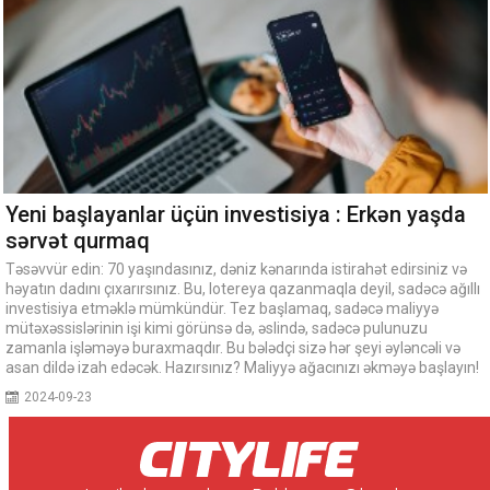
Yeni başlayanlar üçün investisiya : Erkən yaşda
sərvət qurmaq
Təsəvvür edin: 70 yaşındasınız, dəniz kənarında istirahət edirsiniz və
həyatın dadını çıxarırsınız. Bu, lotereya qazanmaqla deyil, sadəcə ağıllı
investisiya etməklə mümkündür. Tez başlamaq, sadəcə maliyyə
mütəxəssislərinin işi kimi görünsə də, əslində, sadəcə pulunuzu
zamanla işləməyə buraxmaqdır. Bu bələdçi sizə hər şeyi əyləncəli və
asan dildə izah edəcək. Hazırsınız? Maliyyə ağacınızı əkməyə başlayın!
2024-09-23