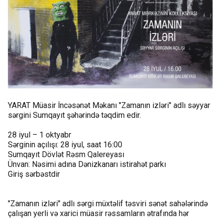
YARAT Müasir İncəsənət Məkanı "Zamanın izləri" adlı səyyar
sərgini Sumqayıt şəhərində təqdim edir.
28 iyul – 1 oktyabr
Sərginin açılışı: 28 iyul, saat 16:00
Sumqayıt Dövlət Rəsm Qalereyası
Ünvan: Nəsimi adına Dənizkanarı istirahət parkı
Giriş sərbəstdir
"Zamanın izləri" adlı sərgi müxtəlif təsviri sənət sahələrində
çalışan yerli və xarici müasir rəssamların ətrafında hər