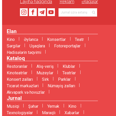
Layihə haqqında
Reklam
Əlaqələr
Elan
Kino
Əyləncə
Konsertlər
Teatr
Sərgilər
Uşaqlara
Fotoreportajlar
Hadisələrin təqvimi
Kataloq
Restoranlar
Alış-veriş
Klublar
Kinoteatrlar
Muzeylər
Teatrlar
Konsert zalları
Sirk
Parklar
Ticarət mərkəzləri
Nümayiş zalları
Akvapark və hovuzlar
Jurnal
Musiqi
Şəhər
Yemək
Kino
Texnologiyalar
Maraqlı
Xəbərlər