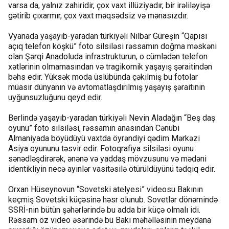
varsa da, yalnız zahiridir, çox vaxt illüziyadır, bir irəliləyişə
gətirib çıxarmır, çox vaxt məqsədsiz və mənasızdır.
Vyanada yaşayıb-yaradan türkiyəli Nilbar Güreşin “Qapısı
açıq telefon köşkü” foto silsiləsi rəssamın doğma məskəni
olan Şərqi Anadoluda infrastrukturun, o cümlədən telefon
xətlərinin olmamasından və tragikomik yaşayış şəraitindən
bəhs edir. Yüksək moda üslübünda çəkilmiş bu fotolar
müasir dünyanın və avtomatlaşdırılmış yaşayış şəraitinin
uyğunsuzluğunu qeyd edir.
Berlində yaşayıb-yaradan türkiyəli Nevin Aladağın “Beş daş
oyunu” foto silsiləsi, rəssamın anasından Cənubi
Almaniyada böyüdüyü vaxtda öyrəndiyi qədim Mərkəzi
Asiya oyununu təsvir edir. Fotoqrafiya silsiləsi oyunu
sənədləşdirərək, ənənə və yaddaş mövzusunu və mədəni
identikliyin necə ayinlər vasitəsilə ötürüldüyünü tədqiq edir.
Orxan Hüseynovun “Sovetski atelyesi” videosu Bakının
keçmiş Sovetski küçəsinə həsr olunub. Sovetlər dönəmində
SSRİ-nin bütün şəhərlərində bu adda bir küçə olmalı idi.
Rəssam öz video əsərində bu Bakı məhəlləsinin meydana