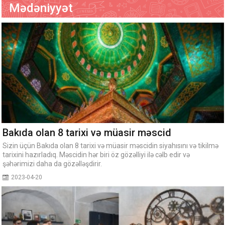
Mədəniyyət
Bakıda olan 8 tarixi və müasir məscid
Sizin üçün Bakıda olan 8 tarixi və müasir məscidin siyahısını və tikilmə
tarixini hazırladıq. Məscidin hər biri öz gözəlliyi ilə cəlb edir və
şəhərimizi daha da gözəlləşdirir.
2023-04-20