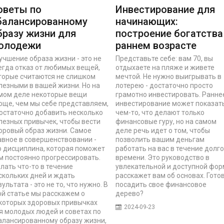
оветы по
Инвестирование для
балансированному
начинающих:
бразу жизни для
построение богатства
олодежи
раннем возрасте
учшение образа жизни - это не
Представьте себе: вам 70, вы
егда отказ от любимых вещей,
отдыхаете на пляже и живете
торые считаются не слишком
мечтой. Не нужно выигрывать в
лезными в вашей жизни. Но на
лотерею - достаточно просто
мом деле некоторые вещи
грамотно инвестировать. Ранне
още, чем мы себе представляем,
инвестирование может показат
достаточно добавить несколько
чем-то, что делают только
лезных привычек, чтобы вести
финансовые гуру, но на самом
оровый образ жизни. Самое
деле речь идет о том, чтобы
авное в совершенствовании -
позволить вашим деньгам
о дисциплина, которая поможет
работать на вас в течение долго
м постоянно прогрессировать.
времени. Это руководство в
лать что-то в течение
увлекательной и доступной фо
скольких дней и ждать
расскажет вам об основах. Гото
зультата - это не то, что нужно. В
посадить свое финансовое
ой статье мы расскажем о
дерево?
которых здоровых привычках
2024-09-23
я молодых людей и советах по
алансированному образу жизни,