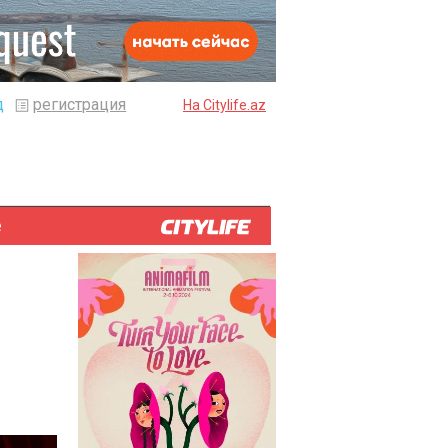
д
регистрация
На Citylife.az
е