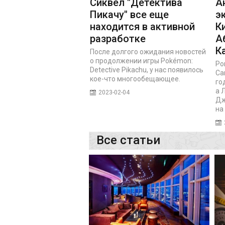
Сиквел "Детектива
А
Пикачу" все еще
э
находится в активной
К
разработке
А
К
После долгого ожидания новостей
о продолжении игры Pokémon:
Ро
Detective Pikachu, у нас появилось
Са
кое-что многообещающее.
го
а 
2023-02-04
Дж
на
Все статьи