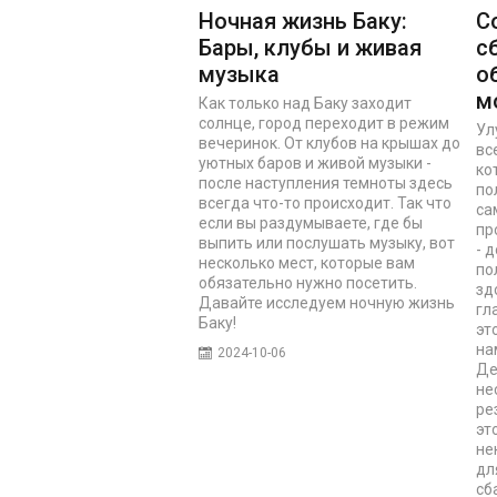
Ночная жизнь Баку:
С
Бары, клубы и живая
с
музыка
о
м
Как только над Баку заходит
солнце, город переходит в режим
Ул
вечеринок. От клубов на крышах до
вс
уютных баров и живой музыки -
ко
после наступления темноты здесь
по
всегда что-то происходит. Так что
са
если вы раздумываете, где бы
пр
выпить или послушать музыку, вот
- 
несколько мест, которые вам
по
обязательно нужно посетить.
зд
Давайте исследуем ночную жизнь
гл
Баку!
эт
на
2024-10-06
Де
не
ре
эт
не
дл
сб