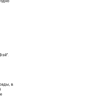
годно
Фэй".
рады, в
й
же