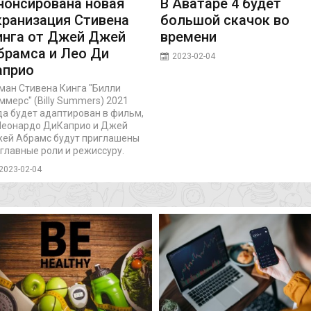
нонсирована новая
В Аватаре 4 будет
кранизация Стивена
большой скачок во
инга от Джей Джей
времени
брамса и Лео Ди
2023-02-04
априо
ман Стивена Кинга "Билли
ммерс" (Billy Summers) 2021
да будет адаптирован в фильм,
Леонардо ДиКаприо и Джей
ей Абрамс будут приглашены
 главные роли и режиссуру.
2023-02-04