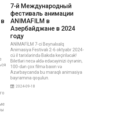
7-й Международный
фестиваль анимации
 в
ANIMAFILM в
Азербайджане в 2024
году
ANİMAFİLM 7-ci Beynəlxalq
Animasiya Festivalı 2-6 oktyabr 2024-
cü il tarixlərində Bakıda keçiriləcək!
е
Biletləri necə əldə edəcəyinizi öyrənin,
ься
100-dən çox filmə baxın və
Azərbaycanda bu maraqlı animasiya
bayramına qoşulun.
2024-09-18
го
рме
вы