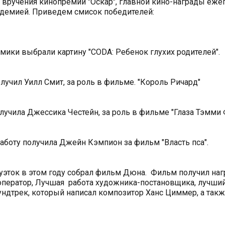
 вручения кинопремии "Оскар", главной кино-награды еже
демией. Приведем смисок победителей:
ики выбрали картину "CODA: Ребенок глухих родителей".
учил Уилл Смит, за роль в фильме. "Король Ричард"
учила Джессика Честейн, за роль в фильме "Глаза Тэмми 
боту получила Джейн Кэмпион за фильм "Власть пса".
туэток в этом году собрал фильм Дюна. Фильм получил наг
ператор, Лучшая работа художника-постановщика, лучши
ндтрек, который написал композитор Ханс Циммер, а так