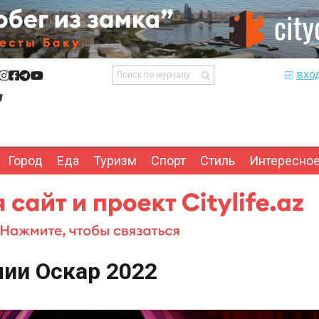
вхо
Город
Еда
Туризм
Спорт
Стиль
Интересно
ии Оскар 2022