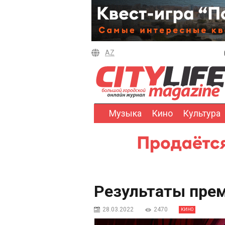
AZ
Музыка
Кино
Культура
Результаты прем
28.03.2022
2470
КИНО