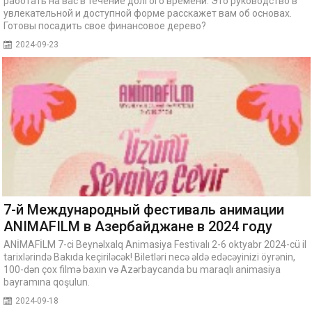
работать на вас в течение долгого времени. Это руководство в
увлекательной и доступной форме расскажет вам об основах.
Готовы посадить свое финансовое дерево?
2024-09-23
7-й Международный фестиваль анимации
ANIMAFILM в Азербайджане в 2024 году
ANİMAFİLM 7-ci Beynəlxalq Animasiya Festivalı 2-6 oktyabr 2024-cü il
tarixlərində Bakıda keçiriləcək! Biletləri necə əldə edəcəyinizi öyrənin,
100-dən çox filmə baxın və Azərbaycanda bu maraqlı animasiya
bayramına qoşulun.
2024-09-18