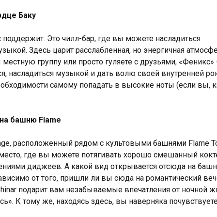
рдце Баку
 поддержит. Это чилл-бар, где вы можете насладиться
ыкой. Здесь царит расслабленная, но энергичная атмосфе
 местную группу или просто гуляете с друзьями, «Феникс» -
ся, насладиться музыкой и дать волю своей внутренней ро
еобходимости самому попадать в высокие ноты (если вы, к
д на башню Flame
nge, расположенный рядом с культовыми башнями Flame T
место, где вы можете потягивать хорошо смешанный кокт
ниями диджеев. А какой вид открывается отсюда на башн
зависимо от того, пришли ли вы сюда на романтический веч
 Chinar подарит вам незабываемые впечатления от ночной ж
ь». К тому же, находясь здесь, вы наверняка почувствуете