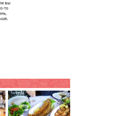
 ли вы
то-то
знь,
ьше,