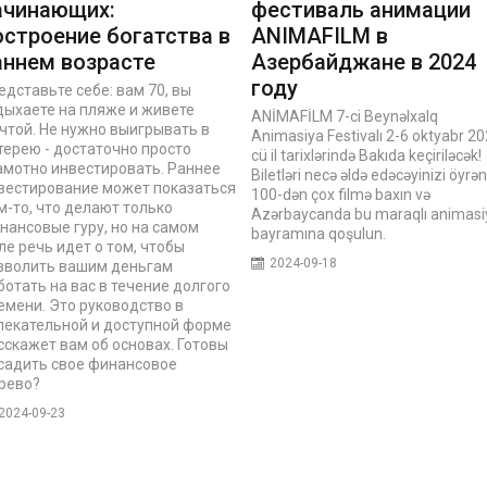
ачинающих:
фестиваль анимации
остроение богатства в
ANIMAFILM в
аннем возрасте
Азербайджане в 2024
году
едставьте себе: вам 70, вы
дыхаете на пляже и живете
ANİMAFİLM 7-ci Beynəlxalq
чтой. Не нужно выигрывать в
Animasiya Festivalı 2-6 oktyabr 20
терею - достаточно просто
cü il tarixlərində Bakıda keçiriləcək!
амотно инвестировать. Раннее
Biletləri necə əldə edəcəyinizi öyrən
вестирование может показаться
100-dən çox filmə baxın və
м-то, что делают только
Azərbaycanda bu maraqlı animasi
нансовые гуру, но на самом
bayramına qoşulun.
ле речь идет о том, чтобы
2024-09-18
зволить вашим деньгам
ботать на вас в течение долгого
емени. Это руководство в
лекательной и доступной форме
сскажет вам об основах. Готовы
садить свое финансовое
рево?
2024-09-23