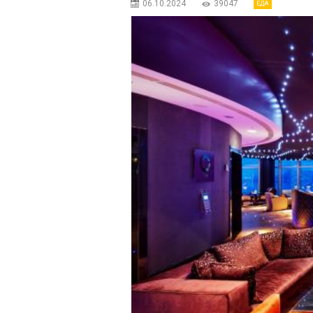
06.10.2024
39047
ЕДА