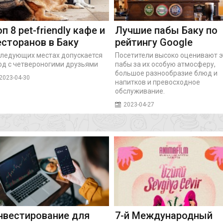
п 8 pet-friendly кафе и
Лучшие пабы Баку по
есторанов в Баку
рейтингу Google
следующих местах допускается
Посетители высоко оценивают э
од с четвероногими друзьями
пабы за их особую атмосферу,
большое разнообразие блюд и
2023-04-30
напитков и превосходное
обслуживание.
2023-04-27
нвестирование для
7-й Международный