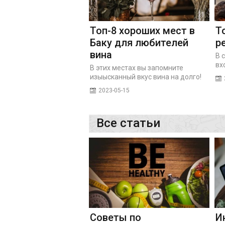
Топ-8 хороших мест в
То
Баку для любителей
р
вина
В 
вх
В этих местах вы запомните
изыысканный вкус вина на долго!
2023-05-15
Все статьи
Советы по
И