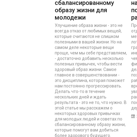
сбалансированному
н
образу жизни для
п
молодежи
р
Улучшение образа жизни - это не
Пр
всегда отказ от любимых вещей,
от
которые считаются не слишком
ме
полезными в вашей жизни. Но на
ло
самом деле некоторые вещи
гр
проще, чем мы себе представляем,
ин
- достаточно добавить несколько
че
полезных привычек, чтобы вести
фи
здоровый образ жизни. Самое
де
главное в совершенствовании -
по
это дисциплина, которая поможет
ра
нам постоянно прогрессировать.
вр
Делать что-то в течение
ув
нескольких дней и ждать
ра
результата - это не то, что нужно. В
по
этой статье мы расскажем о
де
некоторых здоровых привычках
для молодых людей и советах по
сбалансированному образу жизни,
которые помогут вам добиться
более здорового будущего.