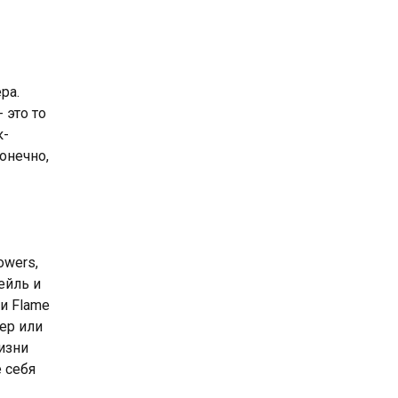
ра.
 это то
к-
онечно,
owers,
ейль и
и Flame
ер или
изни
 себя