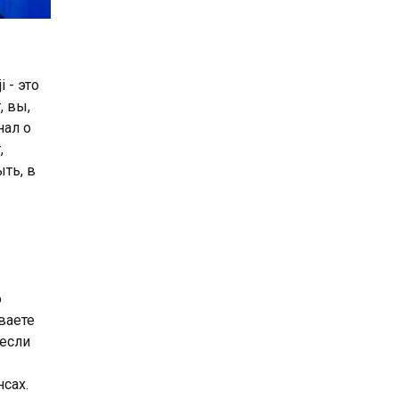
 - это
, вы,
нал о
,
ыть, в
о
ваете
 если
сах.