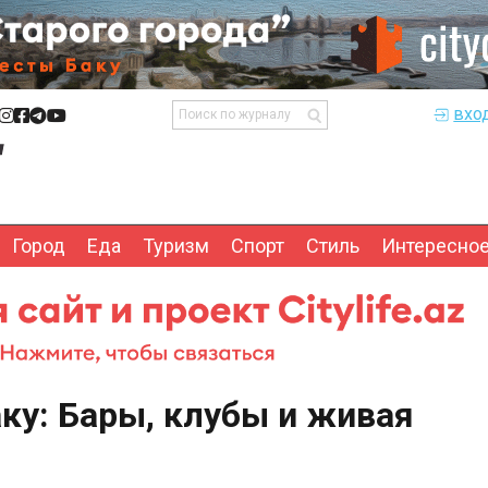
вхо
Город
Еда
Туризм
Спорт
Стиль
Интересно
ку: Бары, клубы и живая