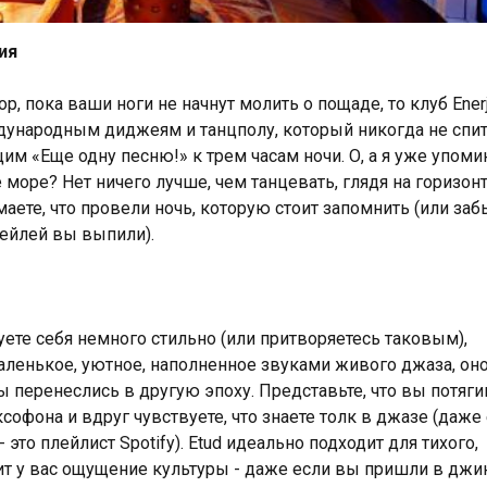
ия
р, пока ваши ноги не начнут молить о пощаде, то клуб Enerji
ждународным диджеям и танцполу, который никогда не спит
им «Еще одну песню!» к трем часам ночи. О, а я уже упоми
оре? Нет ничего лучше, чем танцевать, глядя на горизонт
аете, что провели ночь, которую стоит запомнить (или заб
тейлей вы выпили).
уете себя немного стильно (или притворяетесь таковым),
 Маленькое, уютное, наполненное звуками живого джаза, он
вы перенеслись в другую эпоху. Представьте, что вы потяги
софона и вдруг чувствуете, что знаете толк в джазе (даже
то плейлист Spotify). Etud идеально подходит для тихого,
ит у вас ощущение культуры - даже если вы пришли в джин