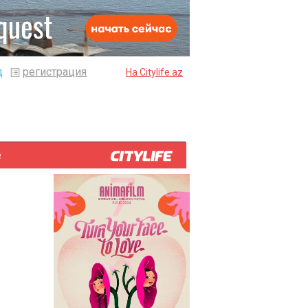
д
регистрация
На Citylife.az
е