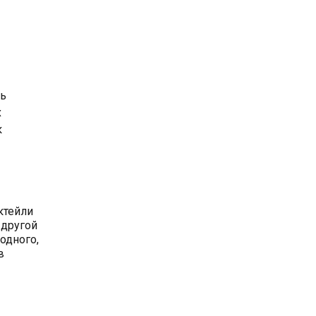
сь
х
к
ктейли
 другой
одного,
в