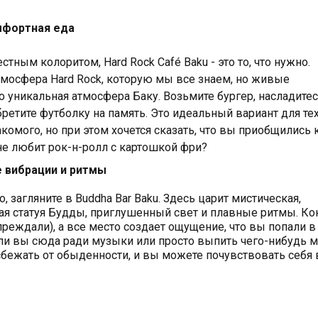
омфортная еда
естным колоритом, Hard Rock Café Baku - это то, что нужно.
тмосфера Hard Rock, которую мы все знаем, но живые
о уникальная атмосфера Баку. Возьмите бургер, насладите
ретите футболку на память. Это идеальный вариант для те
акомого, но при этом хочется сказать, что вы приобщились 
 не любит рок-н-ролл с картошкой фри?
е вибрации и ритмы
, загляните в Buddha Bar Baku. Здесь царит мистическая,
ая статуя Будды, приглушенный свет и плавные ритмы. Ко
реждали), а все место создает ощущение, что вы попали в
 ли вы сюда ради музыки или просто выпить чего-нибудь м
 сбежать от обыденности, и вы можете почувствовать себя 