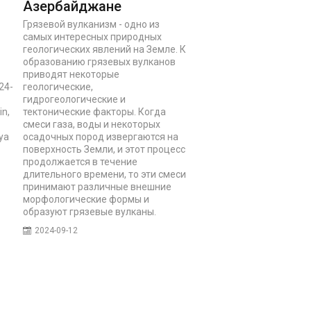
Азербайджане
Грязевой вулканизм - одно из
самых интересных природных
геологических явлений на Земле. К
образованию грязевых вулканов
приводят некоторые
24-
геологические,
гидрогеологические и
in,
тектонические факторы. Когда
смеси газа, воды и некоторых
ya
осадочных пород извергаются на
поверхность Земли, и этот процесс
продолжается в течение
длительного времени, то эти смеси
принимают различные внешние
морфологические формы и
образуют грязевые вулканы.
2024-09-12