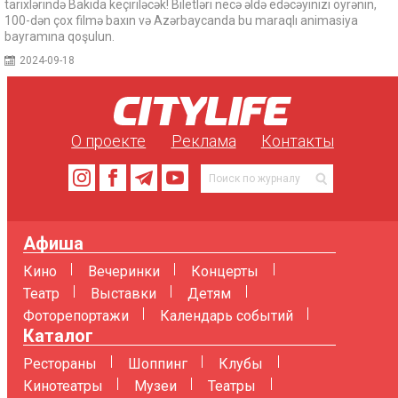
tarixlərində Bakıda keçiriləcək! Biletləri necə əldə edəcəyinizi öyrənin,
100-dən çox filmə baxın və Azərbaycanda bu maraqlı animasiya
bayramına qoşulun.
2024-09-18
О проекте
Реклама
Контакты
Афиша
Кино
Вечеринки
Концерты
Театр
Выставки
Детям
Фоторепортажи
Календарь событий
Каталог
Рестораны
Шоппинг
Клубы
Кинотеатры
Музеи
Театры