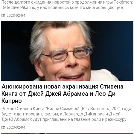
После долгого ожидания новостей о продолжении игры Pokémon:
Detective Pikachu, у нас появилось кое-что многообещающее.
2023-02-04
Анонсирована новая экранизация Стивена
Кинга от Джей Джей Абрамса и Лео Ди
Каприо
Роман Стивена Кинга "Билли Саммерс" (Billy Summers) 2021 года
будет адаптирован в фильм, а Леонардо ДиКаприо и Джей
Джей Абрамс будут приглашены на главные роли и режиссуру.
2023-02-04