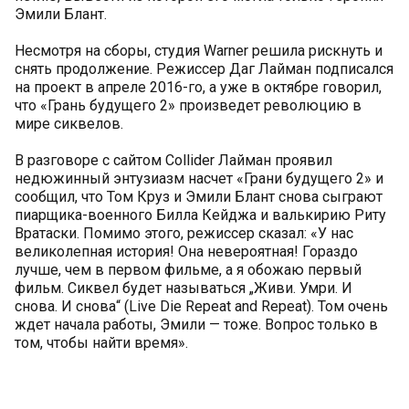
Эмили Блант.
Несмотря на сборы, студия Wаrner решила рискнуть и
снять продолжение. Режиссер Даг Лайман подписался
на проект в апреле 2016-го, а уже в октябре говорил,
что «Грань будущего 2» произведет революцию в
мире сиквелов.
В разговоре с сайтом Collider Лайман проявил
недюжинный энтузиазм насчет «Грани будущего 2» и
сообщил, что Том Круз и Эмили Блант снова сыграют
пиарщика-военного Билла Кейджа и валькирию Риту
Вратаски. Помимо этого, режиссер сказал: «У нас
великолепная история! Она невероятная! Гораздо
лучше, чем в первом фильме, а я обожаю первый
фильм. Сиквел будет называться „Живи. Умри. И
снова. И снова“ (Live Die Repeat and Repeat). Том очень
ждет начала работы, Эмили — тоже. Вопрос только в
том, чтобы найти время».