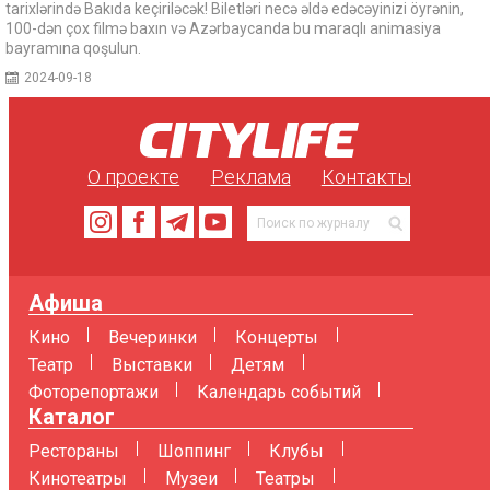
tarixlərində Bakıda keçiriləcək! Biletləri necə əldə edəcəyinizi öyrənin,
100-dən çox filmə baxın və Azərbaycanda bu maraqlı animasiya
bayramına qoşulun.
2024-09-18
О проекте
Реклама
Контакты
Афиша
Кино
Вечеринки
Концерты
Театр
Выставки
Детям
Фоторепортажи
Календарь событий
Каталог
Рестораны
Шоппинг
Клубы
Кинотеатры
Музеи
Театры