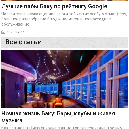
Лучшие пабы Баку по рейтингу Google
Посетители высоко оценивают эти пабы за их особую атмосферу,
большое разнообразие блюд и напитков и превосходное
обслуживание.
2023-04-27
Все статьи
Ночная жизнь Баку: Бары, клубы и живая
музыка
Как только над Баку заходит солнце, город переходит в режим