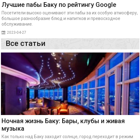
Лучшие пабы Баку по рейтингу Google
Посетители высоко оценивают эти пабы за их особую атмосферу,
большое разнообразие блюд и напитков и превосходное
обслуживание.
2023-04-27
Все статьи
Ночная жизнь Баку: Бары, клубы и живая
музыка
Как только над Баку заходит солнце, город переходит в режим