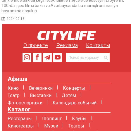
tarixlərində Bakıda keçiriləcək! Biletləri necə əldə edəcəyinizi öyrənin,
100-dən çox filmə baxın və Azərbaycanda bu maraqlı animasiya
bayramına qoşulun.
2024-09-18
О проекте
Реклама
Контакты
Афиша
Кино
Вечеринки
Концерты
Театр
Выставки
Детям
Фоторепортажи
Календарь событий
Каталог
Рестораны
Шоппинг
Клубы
Кинотеатры
Музеи
Театры