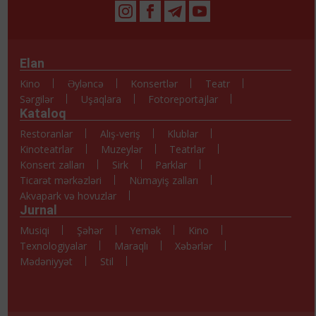
Elan
Kino
Əyləncə
Konsertlər
Teatr
Sərgilər
Uşaqlara
Fotoreportajlar
Kataloq
Restoranlar
Alış-veriş
Klublar
Kinoteatrlar
Muzeylər
Teatrlar
Konsert zalları
Sirk
Parklar
Ticarət mərkəzləri
Nümayiş zalları
Akvapark və hovuzlar
Jurnal
Musiqi
Şəhər
Yemək
Kino
Texnologiyalar
Maraqlı
Xəbərlər
Mədəniyyət
Stil