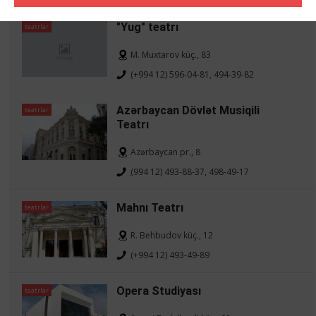
"Yug" teatrı
teatrlar
M. Muxtarov küç., 83
(+994 12) 596-04-81, 494-39-82
Azərbaycan Dövlət Musiqili
teatrlar
Teatrı
Azərbaycan pr., 8
(994 12) 493-88-37, 498-49-17
Mahnı Teatrı
teatrlar
R. Behbudov küç., 12
(+994 12) 493-49-89
Opera Studiyası
teatrlar