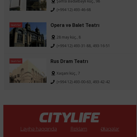
Şəmsi Bədəlbəyli küç., 98
(+994 12) 493-46-68
Opera və Balet Teatrı
teatrlar
28 may küç., 8
(+994 12) 493-31-88, 493-16-51
Rus Dram Teatrı
teatrlar
Xaqani küç., 7
(+994 12) 493-00-63, 493-42-42
Layihə haqqında
Reklam
Əlaqələr