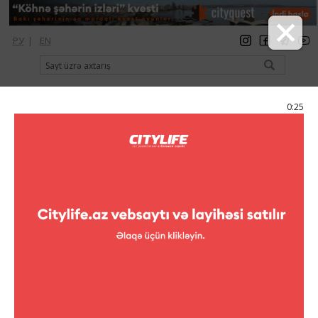
РУ
|
EN
qeydiyyat
giriş
Citylife Magazine
0:25
Menyu
Kataloq
Театры
Teatrlar
Teatrlar
"İbrus" teatrı
teatrlar
Həsən Seyidbəyli küç., 18
(+994 12) 492-85-51