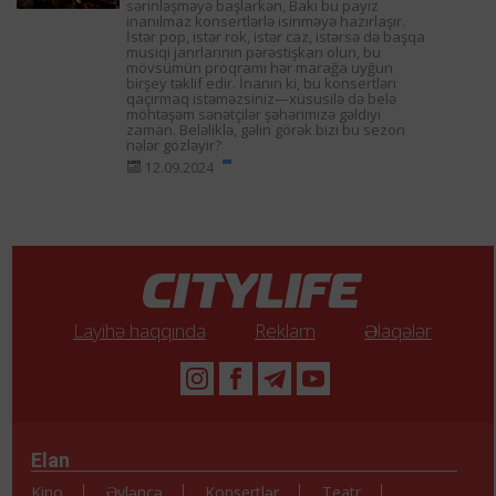
sərinləşməyə başlarkən, Bakı bu payız
inanılmaz konsertlərlə isinməyə hazırlaşır.
İstər pop, istər rok, istər caz, istərsə də başqa
musiqi janrlarının pərəstişkarı olun, bu
mövsümün proqramı hər marağa uyğun
birşey təklif edir. İnanın ki, bu konsertləri
qaçırmaq istəməzsiniz—xüsusilə də belə
möhtəşəm sənətçilər şəhərimizə gəldiyi
zaman. Beləliklə, gəlin görək bizi bu sezon
nələr gözləyir?
12.09.2024
Layihə haqqında
Reklam
Əlaqələr
Elan
Kino
Əyləncə
Konsertlər
Teatr