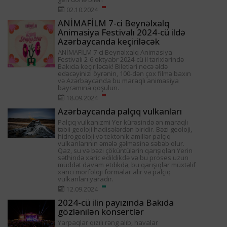
02.10.2024
ANİMAFİLM 7-ci Beynəlxalq
Animasiya Festivalı 2024-cü ildə
Azərbaycanda keçiriləcək
ANİMAFİLM 7-ci Beynəlxalq Animasiya
Festivalı 2-6 oktyabr 2024-cü il tarixlərində
Bakıda keçiriləcək! Biletləri necə əldə
edəcəyinizi öyrənin, 100-dən çox filmə baxın
və Azərbaycanda bu maraqlı animasiya
bayramına qoşulun.
18.09.2024
Azərbaycanda palçıq vulkanları
Palçıq vulkanizmi Yer kürəsində ən maraqlı
təbii geoloji hadisələrdən biridir. Bəzi geoloji,
hidrogeoloji və tektonik amillər palçıq
vulkanlarının əmələ gəlməsinə səbəb olur.
Qaz, su və bəzi çöküntülərin qarışıqları Yerin
səthində xaric edildikdə və bu proses uzun
müddət davam etdikdə, bu qarışıqlar müxtəlif
xarici morfoloji formalar alır və palçıq
vulkanları yaradır.
12.09.2024
2024-cü ilin payızında Bakıda
gözlənilən konsertlər
Yarpaqlar qızılı rəng alıb, havalar