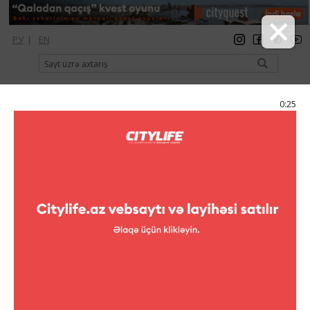
РУ
|
EN
qeydiyyat
giriş
Citylife Magazine
0:25
Menyu
Elan
Klublar
Boys-band Akcent Bakıda!
Boys-band Akcent Bakıda!
Əziz Bakılılar və
şəhərimizin qonaqları,