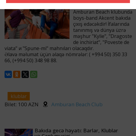
yalnız bir gün və yalnız
Amburan Beach klubunda
boys-band Akcent bakıda
çıxış edəcəkdir! İfalarında
tanınmış və dünya üzrə
məşhur "Kylie", "Dragoste
de inchiriat", "Poveste de
viata" и "Spune-mi" mahnıları olacaqdır.
Əlavə məlumat üçün əlaqə nömrələr: ( +994 50) 350 33
66, (+994 50) 348 98 88.
klublar
Bilet: 100 AZN
Amburan Beach Club
Bakıda gecə həyatı: Barlar, Klublar
və Canlı musiqi