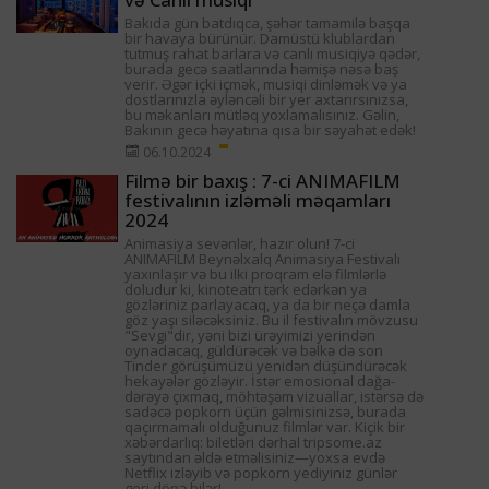
Bakıda gün batdıqca, şəhər tamamilə başqa
bir havaya bürünür. Damüstü klublardan
tutmuş rahat barlara və canlı musiqiyə qədər,
burada gecə saatlarında həmişə nəsə baş
verir. Əgər içki içmək, musiqi dinləmək və ya
dostlarınızla əyləncəli bir yer axtarırsınızsa,
bu məkanları mütləq yoxlamalısınız. Gəlin,
Bakının gecə həyatına qısa bir səyahət edək!
06.10.2024
Filmə bir baxış : 7-ci ANIMAFILM
festivalının izləməli məqamları
2024
Animasiya sevənlər, hazır olun! 7-ci
ANIMAFILM Beynəlxalq Animasiya Festivalı
yaxınlaşır və bu ilki proqram elə filmlərlə
doludur ki, kinoteatrı tərk edərkən ya
gözləriniz parlayacaq, ya da bir neçə damla
göz yaşı siləcəksiniz. Bu il festivalın mövzusu
"Sevgi"dir, yəni bizi ürəyimizi yerindən
oynadacaq, güldürəcək və bəlkə də son
Tinder görüşümüzü yenidən düşündürəcək
hekayələr gözləyir. İstər emosional dağa-
dərəyə çıxmaq, möhtəşəm vizuallar, istərsə də
sadəcə popkorn üçün gəlmisinizsə, burada
qaçırmamalı olduğunuz filmlər var. Kiçik bir
xəbərdarlıq: biletləri dərhal tripsome.az
saytından əldə etməlisiniz—yoxsa evdə
Netflix izləyib və popkorn yediyiniz günlər
geri dönə bilər!