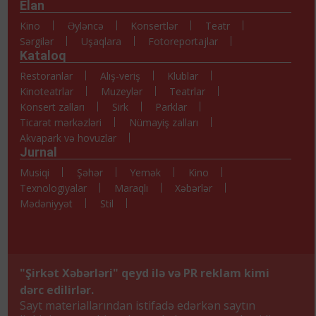
Elan
Kino
Əyləncə
Konsertlər
Teatr
Sərgilər
Uşaqlara
Fotoreportajlar
Kataloq
Restoranlar
Alış-veriş
Klublar
Kinoteatrlar
Muzeylər
Teatrlar
Konsert zalları
Sirk
Parklar
Ticarət mərkəzləri
Nümayiş zalları
Akvapark və hovuzlar
Jurnal
Musiqi
Şəhər
Yemək
Kino
Texnologiyalar
Maraqlı
Xəbərlər
Mədəniyyət
Stil
"Şirkət Xəbərləri" qeyd ilə və PR reklam kimi
dərc edilirlər.
Sayt materiallarından istifadə edərkən saytın