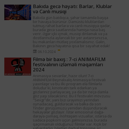
Bakıda gecə həyatı: Barlar, Klublar
və Canlı musiqi
Bakıda gün batdıqca, şəhər tamamilə başqa
bir havaya bürünür. Damüstü klublardan
tutmuş rahat barlara və canlı musiqiyə qədər,
burada gecə saatlarında həmişə nəsə baş
verir. Əgər içki içmək, musiqi dinləmək və ya
dostlarınızla əyləncəli bir yer axtarırsınızsa,
bu məkanları mütləq yoxlamalısınız. Gəlin,
Bakının gecə həyatına qısa bir səyahət edək!
06.10.2024
Filmə bir baxış : 7-ci ANIMAFILM
festivalının izləməli məqamları
2024
Animasiya sevənlər, hazır olun! 7-ci
ANIMAFILM Beynəlxalq Animasiya Festivalı
yaxınlaşır və bu ilki proqram elə filmlərlə
doludur ki, kinoteatrı tərk edərkən ya
gözləriniz parlayacaq, ya da bir neçə damla
göz yaşı siləcəksiniz. Bu il festivalın mövzusu
"Sevgi"dir, yəni bizi ürəyimizi yerindən
oynadacaq, güldürəcək və bəlkə də son
Tinder görüşümüzü yenidən düşündürəcək
hekayələr gözləyir. İstər emosional dağa-
dərəyə çıxmaq, möhtəşəm vizuallar, istərsə də
sadəcə popkorn üçün gəlmisinizsə, burada
qaçırmamalı olduğunuz filmlər var. Kiçik bir
xəbərdarlıq: biletləri dərhal tripsome.az