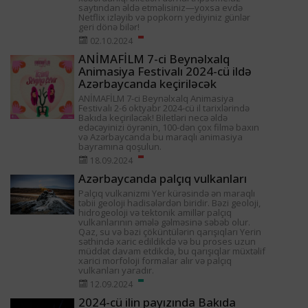
saytından əldə etməlisiniz—yoxsa evdə
Netflix izləyib və popkorn yediyiniz günlər
geri dönə bilər!
02.10.2024
ANİMAFİLM 7-ci Beynəlxalq
Animasiya Festivalı 2024-cü ildə
Azərbaycanda keçiriləcək
ANİMAFİLM 7-ci Beynəlxalq Animasiya
Festivalı 2-6 oktyabr 2024-cü il tarixlərində
Bakıda keçiriləcək! Biletləri necə əldə
edəcəyinizi öyrənin, 100-dən çox filmə baxın
və Azərbaycanda bu maraqlı animasiya
bayramına qoşulun.
18.09.2024
Azərbaycanda palçıq vulkanları
Palçıq vulkanizmi Yer kürəsində ən maraqlı
təbii geoloji hadisələrdən biridir. Bəzi geoloji,
hidrogeoloji və tektonik amillər palçıq
vulkanlarının əmələ gəlməsinə səbəb olur.
Qaz, su və bəzi çöküntülərin qarışıqları Yerin
səthində xaric edildikdə və bu proses uzun
müddət davam etdikdə, bu qarışıqlar müxtəlif
xarici morfoloji formalar alır və palçıq
vulkanları yaradır.
12.09.2024
2024-cü ilin payızında Bakıda