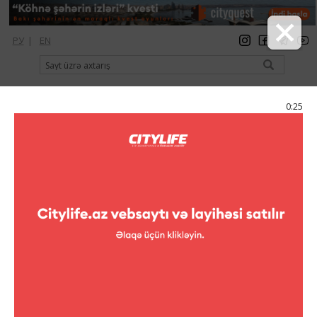
РУ
|
EN
qeydiyyat
giriş
Citylife Magazine
0:25
Menyu
Elan
Klublar
Facebook Baku Beach Party
Facebook Baku Beach Party
Bakıda ilk dəfə! Facebook
Baku Beach Party! Canlı