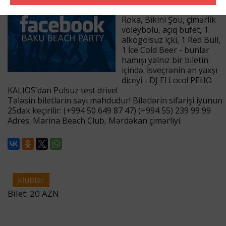
ünsiyyət, Dj Pop və Dj
Roka, Bikini Şou, çimərlik
voleybolu, açıq bufet, 1
alkogolsuz içki, 1 Red Bull,
1 İce Cold Beer - bunlar
hamışı yalnız bir biletin
içində. İsveçrənin ən yaxşı
diceyi - DJ El Loco! РЕНО
KALIOS`dan Pulsuz test drive!
Tələsin biletlərin sayı məhdudur! Biletlərin sifarişi iyunun
25dək keçirilir: (+994 50 649 87 47) (+994 55) 239 99 99
Adres: Marina Beach Club, Mərdəkan çimərliyi.
klublar
Bilet: 20 AZN