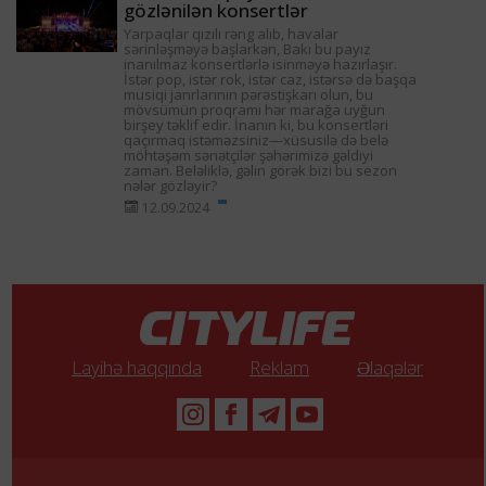
gözlənilən konsertlər
Yarpaqlar qızılı rəng alıb, havalar
sərinləşməyə başlarkən, Bakı bu payız
inanılmaz konsertlərlə isinməyə hazırlaşır.
İstər pop, istər rok, istər caz, istərsə də başqa
musiqi janrlarının pərəstişkarı olun, bu
mövsümün proqramı hər marağa uyğun
birşey təklif edir. İnanın ki, bu konsertləri
qaçırmaq istəməzsiniz—xüsusilə də belə
möhtəşəm sənətçilər şəhərimizə gəldiyi
zaman. Beləliklə, gəlin görək bizi bu sezon
nələr gözləyir?
12.09.2024
Layihə haqqında
Reklam
Əlaqələr