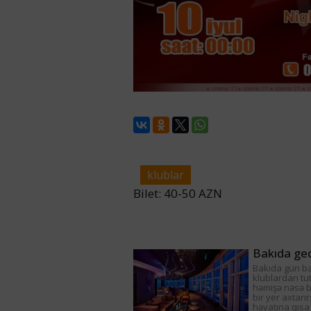
klublar
Bilet: 40-50 AZN
Bakıda gec
Bakıda gün ba
klublardan tu
həmişə nəsə ba
bir yer axtarı
həyatına qısa