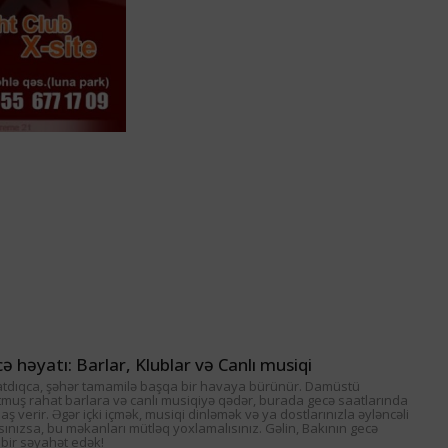
ə həyatı: Barlar, Klublar və Canlı musiqi
tdıqca, şəhər tamamilə başqa bir havaya bürünür. Damüstü
tmuş rahat barlara və canlı musiqiyə qədər, burada gecə saatlarında
ş verir. Əgər içki içmək, musiqi dinləmək və ya dostlarınızla əyləncəli
rsınızsa, bu məkanları mütləq yoxlamalısınız. Gəlin, Bakının gecə
 bir səyahət edək!