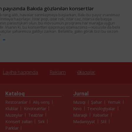
in payızında Bakıda gözlənilən konsertlər
lı rəng alıb, havalar sərinləşməyə başlarkən, Bakı bu payız inanılmaz
inməyə hazırlaşır. İstər pop, istər rok, istər caz, istərsə də başqa
rının pərəstişkarı olun, bu mövsümün proqramı hər marağa uyğun
edir. İnanın ki, bu konsertləri qaçırmaq istəməzsiniz—xüsusilə də belə
çilər şəhərimizə gəldiyi zaman. Beləliklə, gəlin görək bizi bu sezon
?
Layihə haqqında
Reklam
Əlaqələr
Kataloq
Jurnal
Restoranlar
Alış-veriş
Musiqi
Şəhər
Yemək
Klublar
Kinoteatrlar
Kino
Texnologiyalar
Muzeylər
Teatrlar
Maraqlı
Xəbərlər
Konsert zalları
Sirk
Mədəniyyət
Stil
Parklar