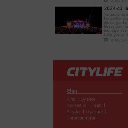
12.09.2024
2024-cü il
Yarpaqlar qızı
konsertlərlə is
musiqi janrla
birşey təklif 
möhtəşəm sənət
nələr gözləyir
12.09.2024
Elan
Kino
Əyləncə
Konsertlər
Teatr
Sərgilər
Uşaqlara
Fotoreportajlar