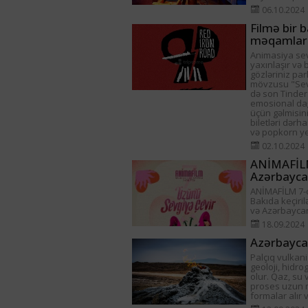
06.10.2024
Filmə bir b
məqamlar
Animasiya sev
yaxınlaşır və 
gözləriniz par
mövzusu "Sevg
də son Tinder
emosional dağ
üçün gəlmisini
biletləri dərh
və popkorn yed
02.10.2024
ANİMAFİLM 
Azərbaycan
ANİMAFİLM 7-ci
Bakıda keçiril
və Azərbayca
18.09.2024
Azərbaycan
Palçıq vulkani
geoloji, hidro
olur. Qaz, su 
proses uzun m
formalar alır 