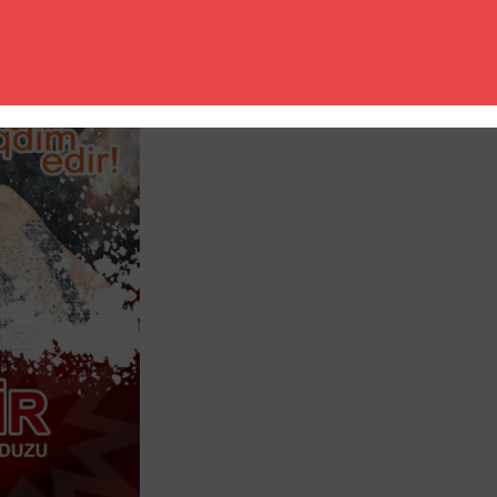
Creme 21 təqdim edir! Yalnız bir gecə, X-si
klubda, cazibədar türk pop ulduzu Betül 
konserti keciriləcək ! Tələsin yerlər məh