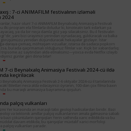
axış : 7-ci ANIMAFILM festivalının izləməli
ı 2024
ənlər, hazır olun! 7-ci ANIMAFILM Beynəlxalq Animasiya Festivalı
bu ilki proqram elə filmlərlə doludur ki, kinoteatrı tərk edərkən ya
layacaq, ya da bir neçə damla göz yaşı siləcəksiniz. Bu il festivalın
i"dir, yəni bizi ürəyimizi yerindən oynadacaq, güldürəcək və bəlkə
 görüşümüzü yenidən düşündürəcək hekayələr gözləyir. İstər
a-dərəyə çıxmaq, möhtəşəm vizuallar, istərsə də sadəcə popkorn
zsə, burada qaçırmamalı olduğunuz filmlər var. Kiçik bir xəbərdarlıq:
al tripsome.az saytından əldə etməlisiniz—yoxsa evdə Netflix izləyib
iyiniz günlər geri dönə bilər!
7-ci Beynəlxalq Animasiya Festivalı 2024-cü ildə
da keçiriləcək
 Beynəlxalq Animasiya Festivalı 2-6 oktyabr 2024-cü il tarixlərində
əcək! Biletləri necə əldə edəcəyinizi öyrənin, 100-dən çox filmə baxın
nda bu maraqlı animasiya bayramına qoşulun.
da palçıq vulkanları
zmi Yer kürəsində ən maraqlı təbii geoloji hadisələrdən biridir. Bəzi
geoloji və tektonik amillər palçıq vulkanlarının əmələ gəlməsinə səbəb
və bəzi çöküntülərin qarışıqları Yerin səthində xaric edildikdə və bu
üddət davam etdikdə, bu qarışıqlar müxtəlif xarici morfoloji
və palçıq vulkanları yaradır.