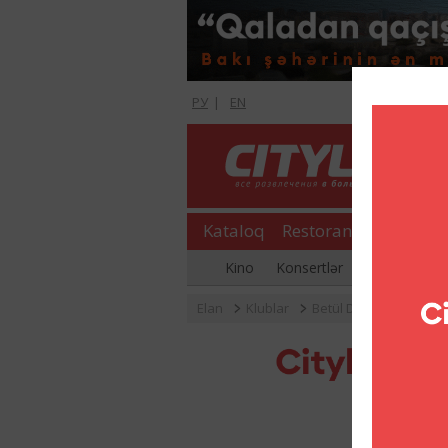
РУ
|
EN
Kataloq
Restoranlar
Şopinq
Kino
Konsertlər
Əyləncə gecə
Elan
Klublar
Betül Demirin konserti