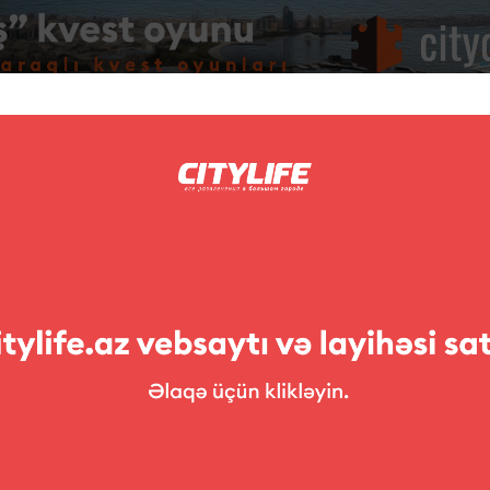
Foto
Müsabiqələr
ləri
Sərgilər
Teatr
Uşaqlara